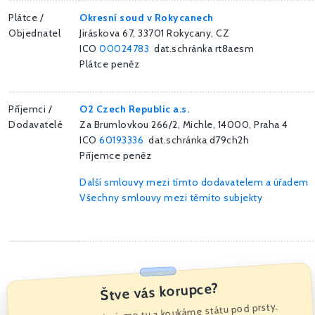
Plátce /
Okresní soud v Rokycanech
Objednatel
Jiráskova 67, 33701 Rokycany, CZ
ICO
00024783
dat.schránka rt8aesm
Plátce peněz
Příjemci /
O2 Czech Republic a.s.
Dodavatelé
Za Brumlovkou 266/2, Michle, 14000, Praha 4
ICO
60193336
dat.schránka d79ch2h
Příjemce peněz
Další smlouvy mezi tímto dodavatelem a úřadem
Všechny smlouvy mezi těmito subjekty
Štve vás korupce?
Nás taky! Proto jsme tu a koukáme státu pod prsty.