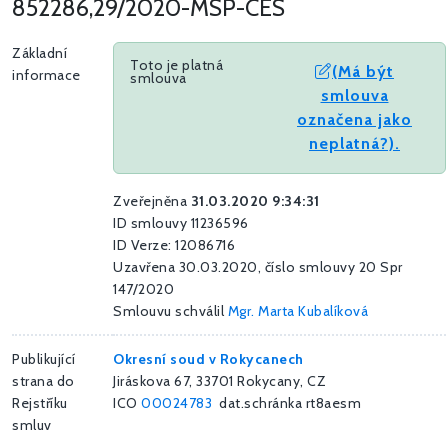
852286,29/2020-MSP-CES
Základní
Toto je platná
(Má být
informace
smlouva
smlouva
označena jako
neplatná?).
Zveřejněna
31.03.2020 9:34:31
ID smlouvy 11236596
ID Verze: 12086716
Uzavřena 30.03.2020, číslo smlouvy 20 Spr
147/2020
Smlouvu schválil
Mgr. Marta Kubalíková
Publikující
Okresní soud v Rokycanech
strana do
Jiráskova 67, 33701 Rokycany, CZ
Rejstříku
ICO
00024783
dat.schránka rt8aesm
smluv