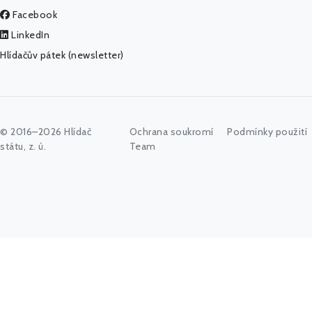
Facebook
LinkedIn
Hlídačův pátek (newsletter)
© 2016–2026 Hlídač
Ochrana soukromí
Podmínky použití
státu, z. ú.
Team
Začněte psát jméno úřadu, politika nebo co vás zajímá...