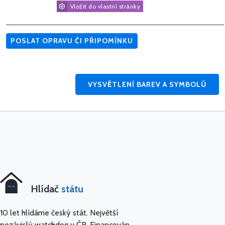
Vložit do vlastní stránky
POSLAT OPRAVU ČI PŘIPOMÍNKU
VYSVĚTLENÍ BAREV A SYMBOLŮ
Hlídač
státu
10 let hlídáme český stát. Největší
nezávislý watchdog v ČR. Financován