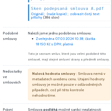
Sken podepsaná smlouva A.pdf
Originál
;
(naše kopie)
;
zobrazit čistý text
přílohy
(386 slov)
Podobné
Nalezli jsme jednu podobnou smlouvu:
smlouvy
Zveřejněna 07.03.2024 10.38; částka
18 150 Kč
s DPH; platná
Toto je seznam smluv, které jsou velmi podobné této
smlouvě, mají stejné smluvní strany a předmět smlouvy.
Nedostatky
Nulová hodnota smlouvy
: Smlouva nemá v
ve
metadatech uvedenu cenu. Utajení hodnoty
smlouvách
smlouvy je možné pouze v odůvodněných
případech, což při této kontrole
nehodnotíme.
Právní
Smlouva
podléhá
možné sankci neplatnosti