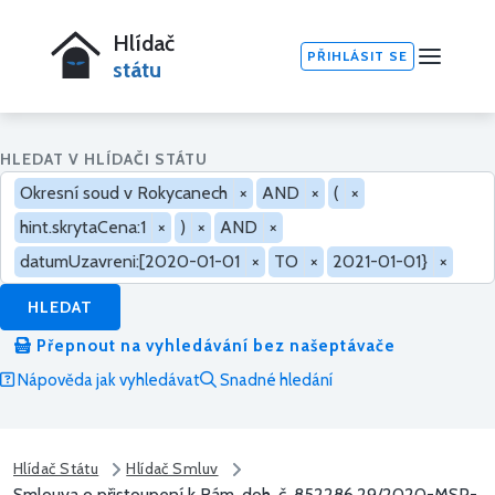
Hlídač
PŘIHLÁSIT SE
státu
HLEDAT V HLÍDAČI STÁTU
Okresní soud v Rokycanech
×
AND
×
(
×
hint.skrytaCena:1
×
)
×
AND
×
datumUzavreni:[2020-01-01
×
TO
×
2021-01-01}
×
HLEDAT
Přepnout na vyhledávání bez našeptávače
Nápověda jak vyhledávat
Snadné hledání
Hlídač Státu
Hlídač Smluv
Smlouva o přistoupení k Rám. doh. č. 852286,29/2020-MSP-