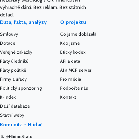
výhradně dárci. Bez reklam. Bez státních
dotací.
Data, fakta, analýzy
O projektu
Smlouvy
Co jsme dokázali!
Dotace
Kdo jsme
Veřejné zakázky
Etický kodex
Platy úředníků
API a data
Platy politiků
AI a MCP server
Firmy a úřady
Pro média
Politický sponzoring
Podpořte nás
K-Index
Kontakt
Další databáze
Státní weby
Komunita - Hlídač
@HlidacStatu