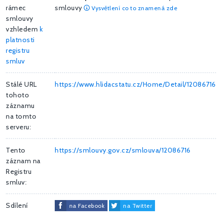
rámec
smlouvy
Vysvětlení co to znamená zde
smlouvy
vzhledem
k
platnosti
registru
smluv
Stálé URL
https://www.hlidacstatu.cz/Home/Detail/12086716
tohoto
záznamu
na tomto
serveru:
Tento
https://smlouvy.gov.cz/smlouva/12086716
záznam na
Registru
smluv:
Sdílení
na Facebook
na Twitter