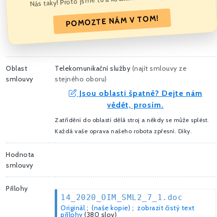
POMOZTE NÁM V TOM!
Oblast
Telekomunikační služby
(
najít smlouvy ze
smlouvy
stejného oboru
)
Jsou oblasti špatně? Dejte nám
vědět, prosím.
Zatřídění do oblastí dělá stroj a někdy se může splést.
Každá vaše oprava našeho robota zpřesní. Díky.
Hodnota
smlouvy
Přílohy
14_2020_OIM_SML2_7_1.doc
Originál
;
(naše kopie)
;
zobrazit čistý text
přílohy
(380 slov)