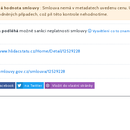
vá hodnota smlouvy
: Smlouva nemá v metadatech uvedenu cenu. 
dněných případech, což při této kontrole nehodnotíme.
a
podléhá
možné sankci neplatnosti smlouvy
Vysvětlení co to zna
/www.hlidacstatu.cz/Home/Detail/12529228
/smlouvy.gov.cz/smlouva/12529228
Facebook
na Twitter
Vložit do vlastní stránky