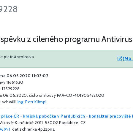
29228
pěvku z cíleného programu Antivirus 
je platná smlouva
(Má 
ěna
06.05.2020 11:03:02
uvy 11661620
: 12529228
a 06.05.2020, číslo smlouvy PAA-CO-4019054/2020
 schválil
Ing. Petr Klimpl
 práce ČR - krajská pobočka v Pardubicích - kontaktní pracoviště
Vikové-Kunětické 2011, 53002 Pardubice, CZ
96991
dat.schránka 4p2zpna