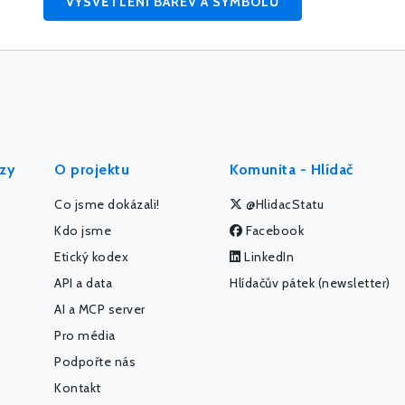
VYSVĚTLENÍ BAREV A SYMBOLŮ
ýzy
O projektu
Komunita - Hlídač
Co jsme dokázali!
@HlidacStatu
Kdo jsme
Facebook
Etický kodex
LinkedIn
API a data
Hlídačův pátek (newsletter)
AI a MCP server
Pro média
Podpořte nás
Kontakt