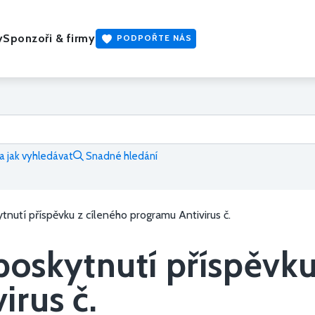
y
Sponzoři & firmy
PODPOŘTE NÁS
 jak vyhledávat
Snadné hledání
utí příspěvku z cíleného programu Antivirus č.
kytnutí příspěvku 
irus č.