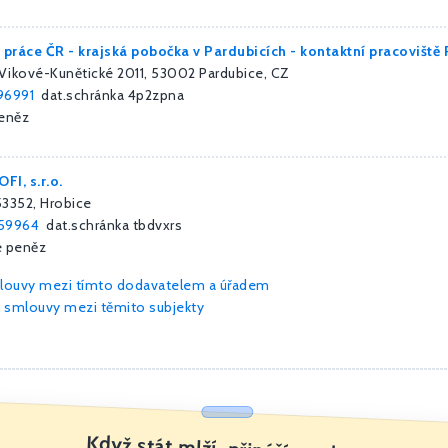
 práce ČR - krajská pobočka v Pardubicích - kontaktní pracoviště
Vikové-Kunětické 2011, 53002 Pardubice, CZ
96991
dat.schránka 4p2zpna
peněz
I, s.r.o.
 53352, Hrobice
59964
dat.schránka tbdvxrs
e peněz
mlouvy mezi tímto dodavatelem a úřadem
 smlouvy mezi těmito subjekty