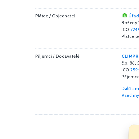
Plátce / Objednatel
Úřad
Boženy 
ICO
724
Plátce 
Příjemci / Dodavatelé
CLIMPROF
č.p. 86,
ICO
259
Příjemc
Další s
Všechny