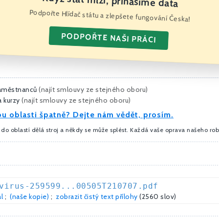
Když stát mlží, přinášíme data
Podpořte Hlídač státu a zlepšete fungování Česka!
PODPOŘTE NAŠI PRÁCI
aměstnanců
(
najít smlouvy ze stejného oboru
)
a kurzy
(
najít smlouvy ze stejného oboru
)
u oblasti špatně? Dejte nám vědět, prosím.
 do oblastí dělá stroj a někdy se může splést. Každá vaše oprava našeho rob
virus-259599...00505T210707.pdf
l
;
(naše kopie)
;
zobrazit čistý text přílohy
(2560 slov)