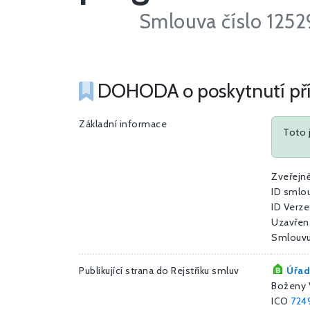
Smlouva číslo 125
DOHODA o poskytnutí přís
Základní informace
Toto 
Zveřejn
ID smlo
ID Verze
Uzavřen
Smlouvu
Publikující strana do Rejstříku smluv
Úřad
Boženy 
ICO
724