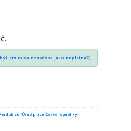
č.
být smlouva označena jako neplatná?).
 Pardubice (Úřad práce České republiky)