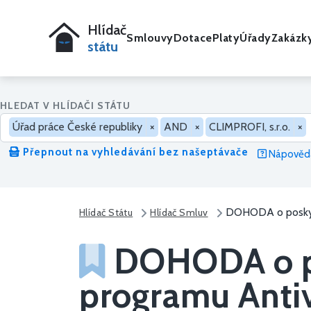
Hlídač
Smlouvy
Dotace
Platy
Úřady
Zakázk
státu
HLEDAT V HLÍDAČI STÁTU
Úřad práce České republiky
×
AND
×
CLIMPROFI, s.r.o.
×
Přepnout na vyhledávání bez našeptávače
Nápověda
DOHODA o poskytn
Hlídač Státu
Hlídač Smluv
DOHODA o pos
programu Antiv