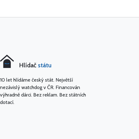
Hlídač
státu
10 let hlídáme český stát. Největší
nezávislý watchdog v ČR. Financován
výhradně dárci. Bez reklam. Bez státních
dotací.