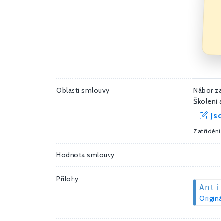
Oblasti smlouvy
Nábor z
Školení 
Jso
Zatřídění
Hodnota smlouvy
Přílohy
Anti
Originá