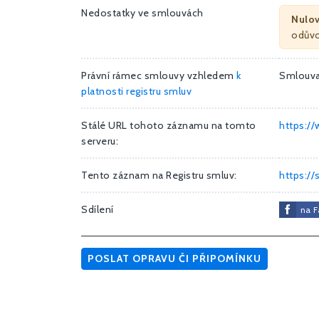
Nedostatky ve smlouvách
Nulo
odůvo
Právní rámec smlouvy vzhledem
k
Smlouv
platnosti registru smluv
Stálé URL tohoto záznamu na tomto
https:/
serveru:
Tento záznam na Registru smluv:
https:/
Sdílení
na 
POSLAT OPRAVU ČI PŘIPOMÍNKU