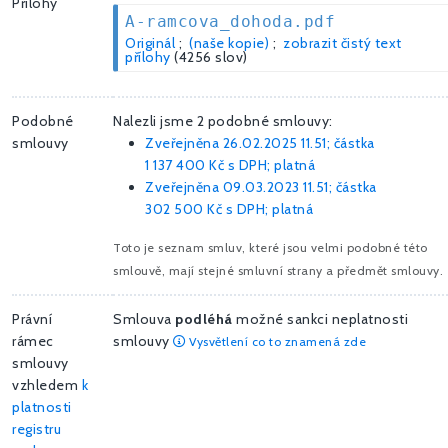
Přílohy
A-ramcova_dohoda.pdf
Originál
;
(naše kopie)
;
zobrazit čistý text
přílohy
(4256 slov)
Podobné
Nalezli jsme 2 podobné smlouvy:
smlouvy
Zveřejněna 26.02.2025 11.51; částka
1 137 400 Kč
s DPH; platná
Zveřejněna 09.03.2023 11.51; částka
302 500 Kč
s DPH; platná
Toto je seznam smluv, které jsou velmi podobné této
smlouvě, mají stejné smluvní strany a předmět smlouvy.
Právní
Smlouva
podléhá
možné sankci neplatnosti
rámec
smlouvy
Vysvětlení co to znamená zde
smlouvy
vzhledem
k
platnosti
registru