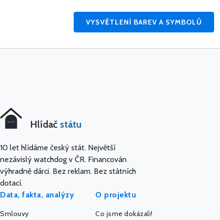
VYSVĚTLENÍ BAREV A SYMBOLŮ
Hlídač
státu
10 let hlídáme český stát. Největší
nezávislý watchdog v ČR. Financován
výhradně dárci. Bez reklam. Bez státních
dotací.
Data, fakta, analýzy
O projektu
Smlouvy
Co jsme dokázali!