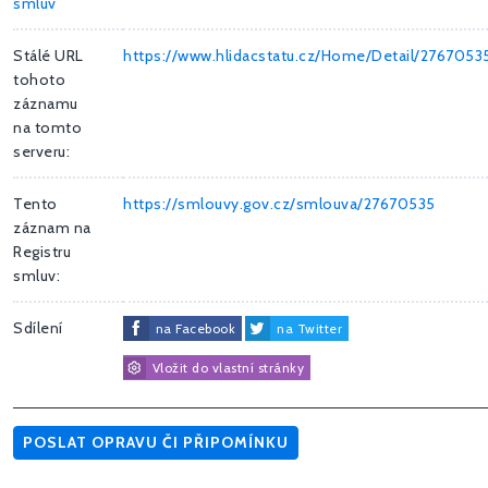
smluv
Stálé URL
https://www.hlidacstatu.cz/Home/Detail/2767053
tohoto
záznamu
na tomto
serveru:
Tento
https://smlouvy.gov.cz/smlouva/27670535
záznam na
Registru
smluv:
Sdílení
na Facebook
na Twitter
Vložit do vlastní stránky
POSLAT OPRAVU ČI PŘIPOMÍNKU