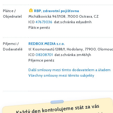
Plátce /
RBP, zdravotní pojišťovna
Objednatel
Michálkovická 967/108, 71000 Ostrava, CZ
ICO
47673036
dat.schránka edyadmh
Plátce peněz
Příjemci /
REDBOX MEDIA s.r.o.
Dodavatelé
tř. Kosmonautů 1288/1, Hodolany, 77900, Olomou
ICO
08208701
dat.schránka zm46hjh
Příjemce peněz
Další smlouvy mezi tímto dodavatelem a úřadem
Všechny smlouvy mezi těmito subjekty
Každý den kontrolujeme stát za vás