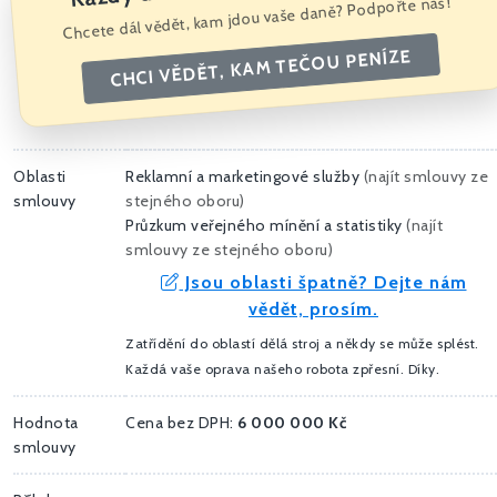
Chcete dál vědět, kam jdou vaše daně? Podpořte nás!
CHCI VĚDĚT, KAM TEČOU PENÍZE
Oblasti
Reklamní a marketingové služby
(
najít smlouvy ze
smlouvy
stejného oboru
)
Průzkum veřejného mínění a statistiky
(
najít
smlouvy ze stejného oboru
)
Jsou oblasti špatně? Dejte nám
vědět, prosím.
Zatřídění do oblastí dělá stroj a někdy se může splést.
Každá vaše oprava našeho robota zpřesní. Díky.
Hodnota
Cena bez DPH:
6 000 000 Kč
smlouvy