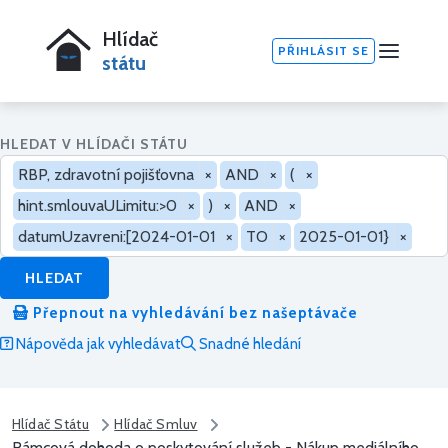
Hlídač
PŘIHLÁSIT SE
státu
HLEDAT V HLÍDAČI STÁTU
RBP, zdravotní pojišťovna
×
AND
×
(
×
hint.smlouvaULimitu:>0
×
)
×
AND
×
datumUzavreni:[2024-01-01
×
TO
×
2025-01-01}
×
HLEDAT
Přepnout na vyhledávání bez našeptávače
Nápověda jak vyhledávat
Snadné hledání
Hlídač Státu
Hlídač Smluv
Rámcová dohoda o poskytování služeb - Nákup mediálního