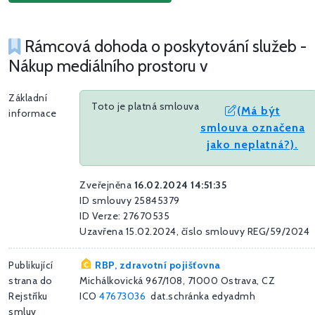
Rámcová dohoda o poskytování služeb -
Nákup mediálního prostoru v
Základní
Toto je platná smlouva
(Má být
informace
smlouva označena
jako neplatná?).
Zveřejněna
16.02.2024 14:51:35
ID smlouvy 25845379
ID Verze: 27670535
Uzavřena 15.02.2024, číslo smlouvy REG/59/2024
Publikující
RBP, zdravotní pojišťovna
strana do
Michálkovická 967/108, 71000 Ostrava, CZ
Rejstříku
ICO
47673036
dat.schránka edyadmh
smluv