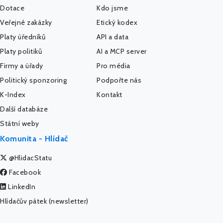
Dotace
Kdo jsme
Veřejné zakázky
Etický kodex
Platy úředníků
API a data
Platy politiků
AI a MCP server
Firmy a úřady
Pro média
Politický sponzoring
Podpořte nás
K-Index
Kontakt
Další databáze
Státní weby
Komunita - Hlídač
@HlidacStatu
Facebook
LinkedIn
Hlídačův pátek (newsletter)