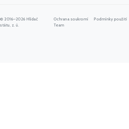
© 2016–2026 Hlídač
Ochrana soukromí
Podmínky použití
státu, z. ú.
Team
Začněte psát jméno úřadu, politika nebo co vás zajímá...