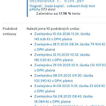
objednávka č. 0194.pdf
Originál
;
(naše kopie)
;
zobrazit čistý text
přílohy
(173 slov)
Začerněno asi
17,98 %
textu.
Podobné
Nalezli jsme 10 podobných smluv:
smlouvy
Zveřejněna 10.06.2026 13.24; částka
145 626 Kč
s DPH; platná
Zveřejněna 28.11.2025 08.24; částka
79 934 Kč
s DPH; platná
Zveřejněna 22.10.2025 10.52; částka
182 020 Kč
s DPH; platná
Zveřejněna 29.09.2025 10.11; částka
125 937 Kč
s DPH; platná
Zveřejněna 08.09.2025 09.30; částka
102 390 Kč
s DPH; platná
Zveřejněna 14.08.2025 11.01; částka
25 604 Kč
s DPH; platná
Zveřejněna 06.08.2025 08.43; částka
18 084 Kč
s DPH; platná