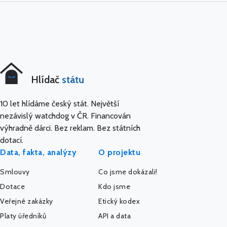
Hlídač
státu
10 let hlídáme český stát. Největší
nezávislý watchdog v ČR. Financován
výhradně dárci. Bez reklam. Bez státních
dotací.
Data, fakta, analýzy
O projektu
Smlouvy
Co jsme dokázali!
Dotace
Kdo jsme
Veřejné zakázky
Etický kodex
Platy úředníků
API a data