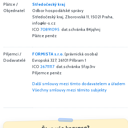
Plátce /
Středočeský kraj
Objednatel
Odbor hospodářské správy
Středočeský kraj, Zborovská 11, 15021 Praha,
info@kr-s.cz
ICO
70891095
dat.schránka 84jqhnj
Plátce peněz
Příjemci /
FORMISTA s.r.o.
(právnická osoba)
Dodavatelé
Evropská 327, 26101 Příbram 1
ICO
26711117
dat.schránka 5fzp3rv
Příjemce peněz
Další smlouvy mezi tímto dodavatelem a úřadem
Všechny smlouvy mezi těmito subjekty