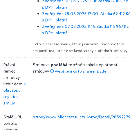
Zveřejněna 30.05.2025 10.11; částka
17 160 Kč
s DPH; platná
Zveřejněna 28.05.2025 12.00; částka
62 412 K
s DPH; platná
Zveřejněna 07.03.2025 11.16; částka
115 957 Kč
s DPH; platná
Toto je seznam smluv, které jsou velmi podobné této
smlouvě, mají stejné smluvní strany a předmět smlouvy.
Právní
Smlouva
podléhá
možné sankci neplatnosti
rámec
smlouvy
Vysvětlení co to znamená zde
smlouvy
vzhledem
k
platnosti
registru
smluv
Stálé URL
https://www.hlidacstatu.cz/Home/Detail/2859227
tohoto
záznamu