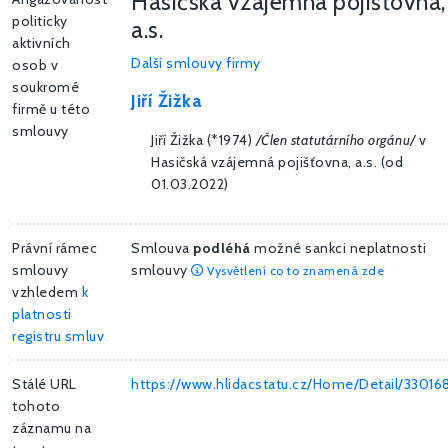
Hasičská vzájemná pojišťovna,
politicky
a.s.
aktivních
Další smlouvy firmy
osob v
soukromé
Jiří Žižka
firmě u této
smlouvy
Jiří Žižka (*1974)
/Člen statutárního orgánu/
v
Hasičská vzájemná pojišťovna, a.s. (od
01.03.2022)
Právní rámec
Smlouva
podléhá
možné sankci neplatnosti
smlouvy
smlouvy
Vysvětlení co to znamená zde
vzhledem
k
platnosti
registru smluv
Stálé URL
https://www.hlidacstatu.cz/Home/Detail/33016
tohoto
záznamu na