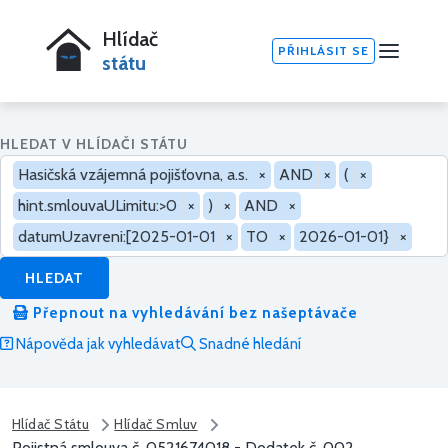
Hlídač
PŘIHLÁSIT SE
státu
HLEDAT V HLÍDAČI STÁTU
Hasičská vzájemná pojišťovna, a.s.
×
AND
×
(
×
hint.smlouvaULimitu:>0
×
)
×
AND
×
datumUzavreni:[2025-01-01
×
TO
×
2026-01-01}
×
HLEDAT
Přepnout na vyhledávání bez našeptávače
Nápověda jak vyhledávat
Snadné hledání
Hlídač Státu
Hlídač Smluv
Pojistná smlouva č. 0521674018 - Dodatek č. 002