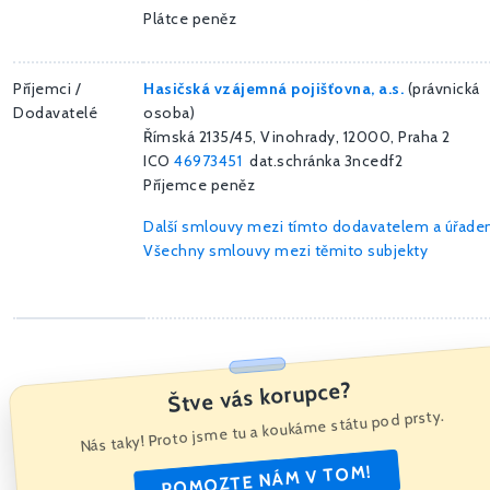
Plátce peněz
Příjemci /
Hasičská vzájemná pojišťovna, a.s.
(právnická
Dodavatelé
osoba)
Římská 2135/45, Vinohrady, 12000, Praha 2
ICO
46973451
dat.schránka 3ncedf2
Příjemce peněz
Další smlouvy mezi tímto dodavatelem a úřad
Všechny smlouvy mezi těmito subjekty
Štve vás korupce?
Nás taky! Proto jsme tu a koukáme státu pod prsty.
POMOZTE NÁM V TOM!