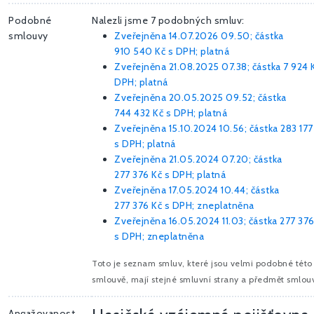
Podobné
Nalezli jsme 7 podobných smluv:
smlouvy
Zveřejněna 14.07.2026 09.50; částka
910 540 Kč
s DPH; platná
Zveřejněna 21.08.2025 07.38; částka
7 924 
DPH; platná
Zveřejněna 20.05.2025 09.52; částka
744 432 Kč
s DPH; platná
Zveřejněna 15.10.2024 10.56; částka
283 177
s DPH; platná
Zveřejněna 21.05.2024 07.20; částka
277 376 Kč
s DPH; platná
Zveřejněna 17.05.2024 10.44; částka
277 376 Kč
s DPH; zneplatněna
Zveřejněna 16.05.2024 11.03; částka
277 376
s DPH; zneplatněna
Toto je seznam smluv, které jsou velmi podobné této
smlouvě, mají stejné smluvní strany a předmět smlou
Angažovanost