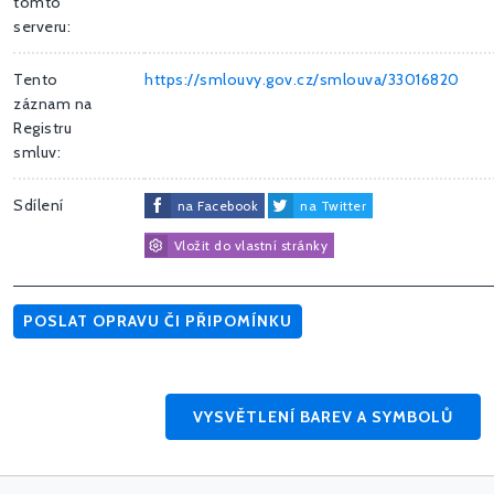
tomto
serveru:
Tento
https://smlouvy.gov.cz/smlouva/33016820
záznam na
Registru
smluv:
Sdílení
na Facebook
na Twitter
Vložit do vlastní stránky
POSLAT OPRAVU ČI PŘIPOMÍNKU
VYSVĚTLENÍ BAREV A SYMBOLŮ