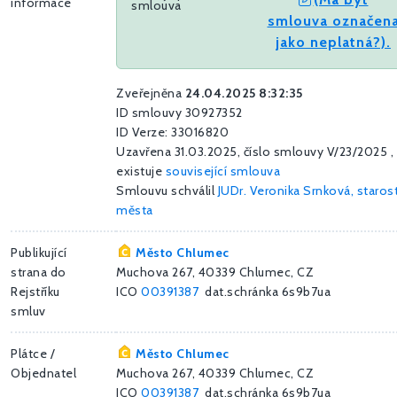
informace
smlouva
smlouva označen
jako neplatná?).
Zveřejněna
24.04.2025 8:32:35
ID smlouvy 30927352
ID Verze: 33016820
Uzavřena 31.03.2025, číslo smlouvy V/23/2025 ,
existuje
související smlouva
Smlouvu schválil
JUDr. Veronika Srnková, staros
města
Publikující
Město Chlumec
strana do
Muchova 267, 40339 Chlumec, CZ
Rejstříku
ICO
00391387
dat.schránka 6s9b7ua
smluv
Plátce /
Město Chlumec
Objednatel
Muchova 267, 40339 Chlumec, CZ
ICO
00391387
dat.schránka 6s9b7ua