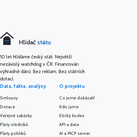
Hlídač
státu
10 let hlídáme český stát. Největší
nezávislý watchdog v ČR. Financován
výhradně dárci. Bez reklam. Bez státních
dotací.
Data, fakta, analýzy
O projektu
Smlouvy
Co jsme dokázali!
Dotace
Kdo jsme
Veřejné zakázky
Etický kodex
Platy úředníků
API a data
Platy politiků
AI a MCP server