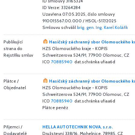
ID smlouvy 31165324
ID Verze: 33264284
Uzavřena 07.05.2025, číslo smlouvy
910015567.00.000 / HSOL-517/2025
Smlouvu schválil
brig. gen. Ing. Karel Kolářík
Publikující
Hasičský záchranný sbor Olomouckého k
strana do
HZS Olomouckého kraje - KOPIS
Rejstříku smluv
Schweitzerova 524/91, 77900 Olomouc, CZ
ICO
70885940
dat.schránka ufiaa6d
Plátce /
Hasičský záchranný sbor Olomouckého k
Objednatel
HZS Olomouckého kraje - KOPIS
Schweitzerova 524/91, 77900 Olomouc, CZ
ICO
70885940
dat.schránka ufiaa6d
Plátce peněz
Příjemci /
HELLA AUTOTECHNIK NOVA, s.r.o.
Dodavatelé
Družstevní 338/16, Mohelnice, 78985, CZ