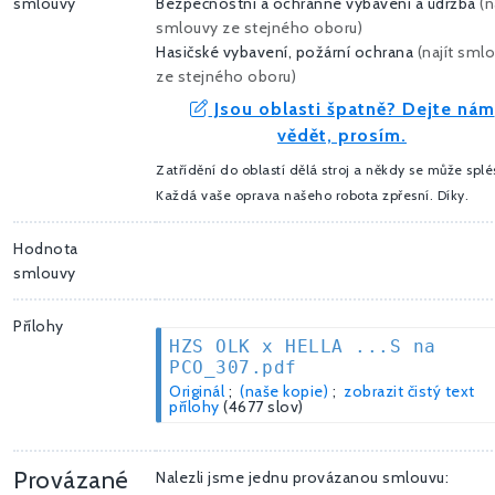
smlouvy
Bezpečnostní a ochranné vybavení a údržba
(
n
smlouvy ze stejného oboru
)
Hasičské vybavení, požární ochrana
(
najít sml
ze stejného oboru
)
Jsou oblasti špatně? Dejte nám
vědět, prosím.
Zatřídění do oblastí dělá stroj a někdy se může splés
Každá vaše oprava našeho robota zpřesní. Díky.
Hodnota
smlouvy
Přílohy
HZS OLK x HELLA ...S na
PCO_307.pdf
Originál
;
(naše kopie)
;
zobrazit čistý text
přílohy
(4677 slov)
Provázané
Nalezli jsme jednu provázanou smlouvu: