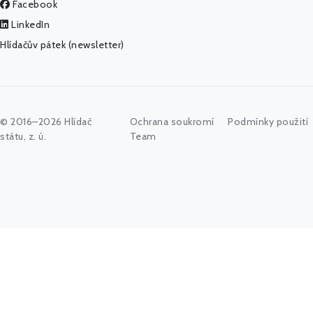
Facebook
LinkedIn
Hlídačův pátek (newsletter)
© 2016–2026 Hlídač
Ochrana soukromí
Podmínky použití
státu, z. ú.
Team
Začněte psát jméno úřadu, politika nebo co vás zajímá...