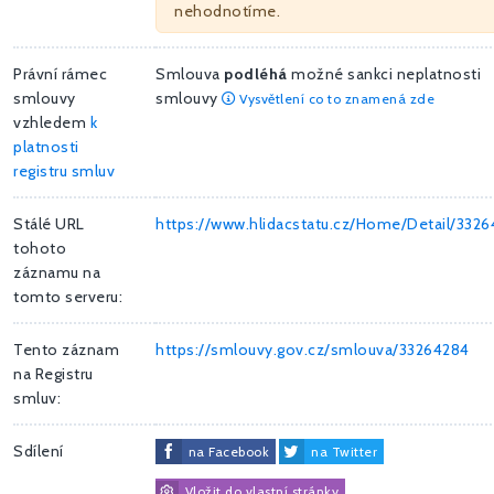
nehodnotíme.
Právní rámec
Smlouva
podléhá
možné sankci neplatnosti
smlouvy
smlouvy
Vysvětlení co to znamená zde
vzhledem
k
platnosti
registru smluv
Stálé URL
https://www.hlidacstatu.cz/Home/Detail/332
tohoto
záznamu na
tomto serveru:
Tento záznam
https://smlouvy.gov.cz/smlouva/33264284
na Registru
smluv:
Sdílení
na Facebook
na Twitter
Vložit do vlastní stránky