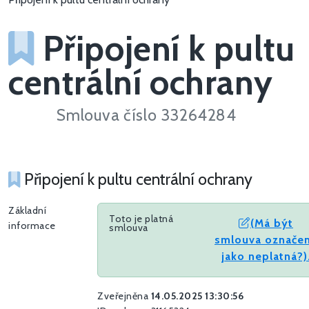
Připojení k pultu
centrální ochrany
Smlouva číslo 33264284
Připojení k pultu centrální ochrany
Základní
Toto je platná
(Má být
informace
smlouva
smlouva označe
jako neplatná?)
Zveřejněna
14.05.2025 13:30:56