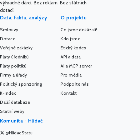
výhradně dárci. Bez reklam. Bez státních
dotací.
Data, fakta, analýzy
O projektu
Smlouvy
Co jsme dokázali!
Dotace
Kdo jsme
Veřejné zakázky
Etický kodex
Platy úředníků
API a data
Platy politiků
AI a MCP server
Firmy a úřady
Pro média
Politický sponzoring
Podpořte nás
K-Index
Kontakt
Další databáze
Státní weby
Komunita - Hlídač
@HlidacStatu