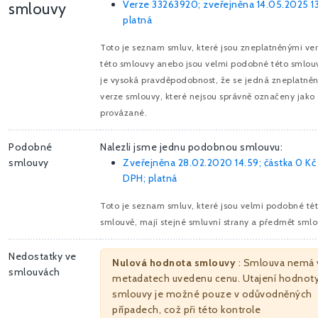
Verze 33263920; zveřejněna 14.05.2025 13
smlouvy
platná
Toto je seznam smluv, které jsou zneplatněnými ve
této smlouvy anebo jsou velmi podobné této smlou
je vysoká pravděpodobnost, že se jedná zneplatně
verze smlouvy, které nejsou správně označeny jako
provázané.
Podobné
Nalezli jsme jednu podobnou smlouvu:
smlouvy
Zveřejněna 28.02.2020 14.59; částka
0 Kč
DPH; platná
Toto je seznam smluv, které jsou velmi podobné té
smlouvě, mají stejné smluvní strany a předmět smlo
Nedostatky ve
Nulová hodnota smlouvy
: Smlouva nemá 
smlouvách
metadatech uvedenu cenu. Utajení hodnot
smlouvy je možné pouze v odůvodněných
případech, což při této kontrole