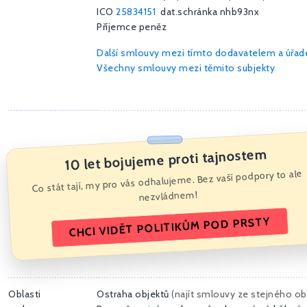
ICO
25834151
dat.schránka nhb93nx
Příjemce peněz
Další smlouvy mezi tímto dodavatelem a úřa
Všechny smlouvy mezi těmito subjekty
10 let bojujeme proti tajnostem
Co stát tají, my pro vás odhalujeme. Bez vaší podpory to ale
nezvládnem!
CHCI VIDĚT POLITIKŮM POD PRSTY
Oblasti
Ostraha objektů
(
najít smlouvy ze stejného o