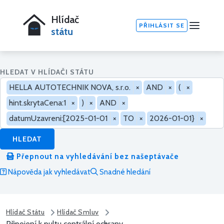
Hlídač
PŘIHLÁSIT SE
státu
HLEDAT V HLÍDAČI STÁTU
HELLA AUTOTECHNIK NOVA, s.r.o.
×
AND
×
(
×
hint.skrytaCena:1
×
)
×
AND
×
datumUzavreni:[2025-01-01
×
TO
×
2026-01-01}
×
HLEDAT
Přepnout na vyhledávání bez našeptávače
Nápověda jak vyhledávat
Snadné hledání
Hlídač Státu
Hlídač Smluv
Připojení k pultu centrální ochrany