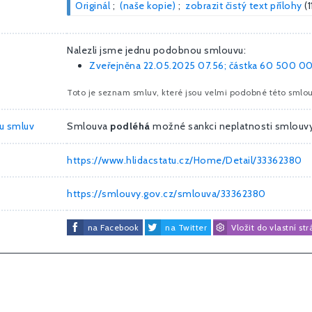
Originál
;
(naše kopie)
;
zobrazit čistý text přílohy
(
Nalezli jsme jednu podobnou smlouvu:
Zveřejněna 22.05.2025 07.56; částka
60 500 00
Toto je seznam smluv, které jsou velmi podobné této smlou
ru smluv
Smlouva
podléhá
možné sankci neplatnosti smlouv
https://www.hlidacstatu.cz/Home/Detail/33362380
https://smlouvy.gov.cz/smlouva/33362380
na Facebook
na Twitter
Vložit do vlastní st