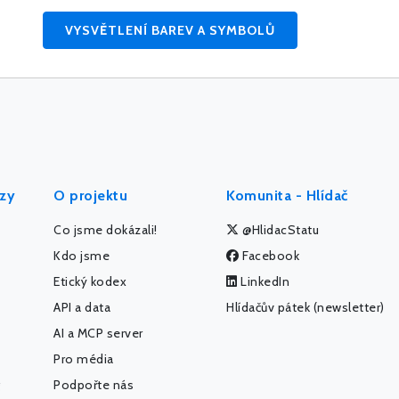
VYSVĚTLENÍ BAREV A SYMBOLŮ
ýzy
O projektu
Komunita - Hlídač
Co jsme dokázali!
@HlidacStatu
Kdo jsme
Facebook
Etický kodex
LinkedIn
API a data
Hlídačův pátek (newsletter)
AI a MCP server
Pro média
Podpořte nás