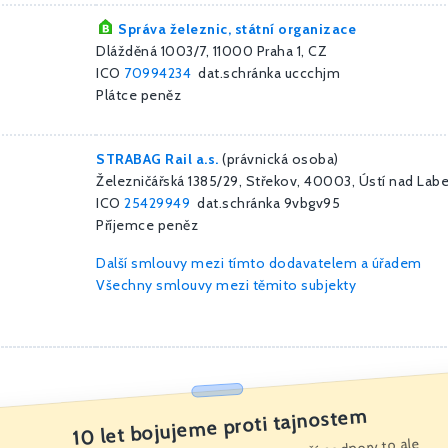
Správa železnic, státní organizace
Dlážděná 1003/7, 11000 Praha 1, CZ
ICO
70994234
dat.schránka uccchjm
Plátce peněz
STRABAG Rail a.s.
(právnická osoba)
Železničářská 1385/29, Střekov, 40003, Ústí nad La
ICO
25429949
dat.schránka 9vbgv95
Příjemce peněz
Další smlouvy mezi tímto dodavatelem a úřadem
Všechny smlouvy mezi těmito subjekty
10 let bojujeme proti tajnostem