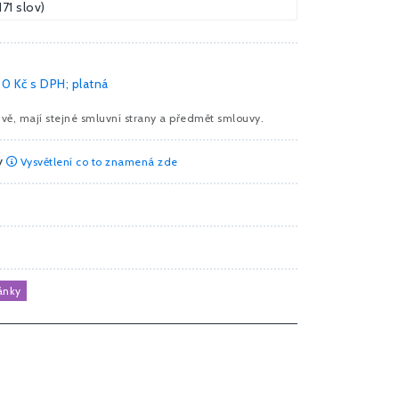
1171 slov)
0 Kč
s DPH; platná
vě, mají stejné smluvní strany a předmět smlouvy.
y
Vysvětlení co to znamená zde
ránky