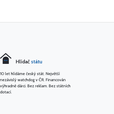
Hlídač
státu
10 let hlídáme český stát. Největší
nezávislý watchdog v ČR. Financován
výhradně dárci. Bez reklam. Bez státních
dotací.