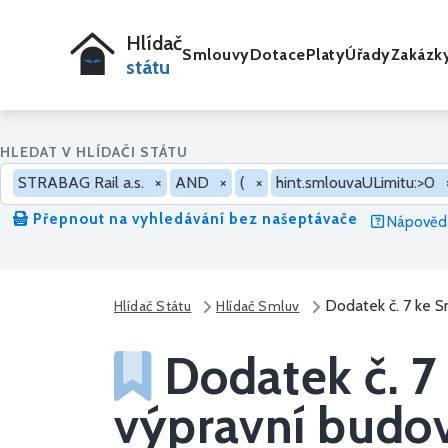
Hlídač
Smlouvy
Dotace
Platy
Úřady
Zakázk
státu
HLEDAT V HLÍDAČI STÁTU
STRABAG Rail a.s.
×
AND
×
(
×
hint.smlouvaULimitu:>0
Přepnout na vyhledávání bez našeptávače
Nápověda
Dodatek č. 7 ke S
Hlídač Státu
Hlídač Smluv
Dodatek č. 7
výpravní budov