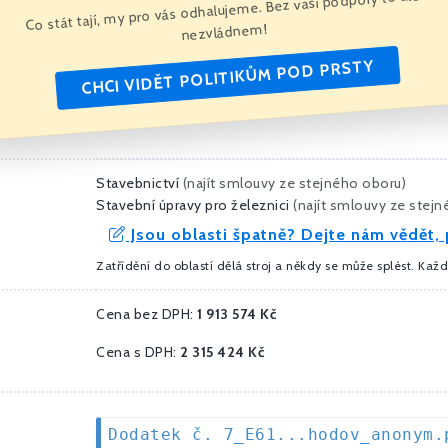
Co stát tají, my pro vás odhalujeme. Bez vaší podpory to ale
nezvládnem!
CHCI VIDĚT POLITIKŮM POD PRSTY
Stavebnictví
(
najít smlouvy ze stejného oboru
)
Stavební úpravy pro železnici
(
najít smlouvy ze stej
Jsou oblasti špatně? Dejte nám vědět, 
Zatřídění do oblastí dělá stroj a někdy se může splést. Kaž
Cena bez DPH:
1 913 574 Kč
Cena s DPH:
2 315 424 Kč
Dodatek č. 7_E61...hodov_anonym.