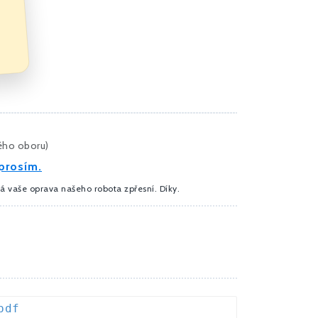
ného oboru
)
prosím.
dá vaše oprava našeho robota zpřesní. Díky.
pdf