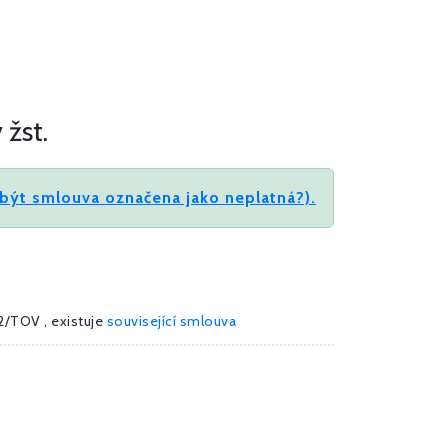
žst.
být smlouva označena jako neplatná?).
2/TOV , existuje
související smlouva