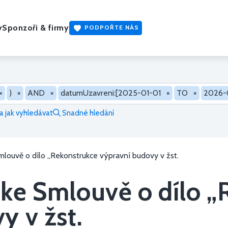
y
Sponzoři & firmy
PODPOŘTE NÁS
×
)
×
AND
×
datumUzavreni:[2025-01-01
×
TO
×
2026-
 jak vyhledávat
Snadné hledání
mlouvě o dílo „Rekonstrukce výpravní budovy v žst.
 ke Smlouvě o dílo „
y v žst.