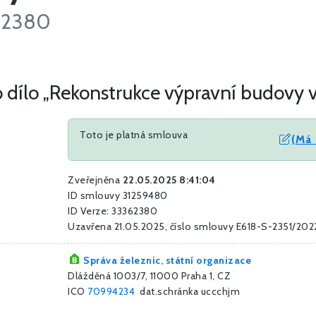
362380
 dílo „Rekonstrukce výpravní budovy v 
Toto je platná smlouva
(Má 
Zveřejněna
22.05.2025 8:41:04
ID smlouvy 31259480
ID Verze: 33362380
Uzavřena 21.05.2025, číslo smlouvy E618-S-2351/202
Správa železnic, státní organizace
Dlážděná 1003/7, 11000 Praha 1, CZ
ICO
70994234
dat.schránka uccchjm