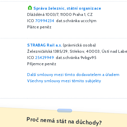
Správa železnic, státní organizace
Dlážděná 1003/7, 11000 Praha 1, CZ
ICO
70994234
dat.schránka uccchjm
Plátce peněz
STRABAG Rail a.s.
(právnická osoba)
Železničářská 1385/29, Střekov, 40003, Ústí nad La
ICO
25429949
dat.schránka 9vbgv95
Příjemce peněz
Další smlouvy mezi tímto dodavatelem a úřadem
Všechny smlouvy mezi těmito subjekty
Proč nemá stát na důchody?