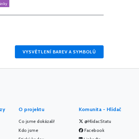
ránky
VYSVĚTLENÍ BAREV A SYMBOLŮ
ýzy
O projektu
Komunita - Hlídač
Co jsme dokázali!
@HlidacStatu
Kdo jsme
Facebook