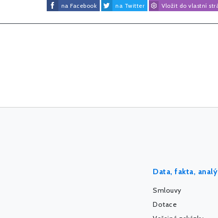
na Facebook
na Twitter
Vložit do vlastní st
Data, fakta, anal
Smlouvy
Dotace