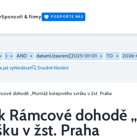
y
Sponzoři & firmy
PODPOŘTE NÁS
×
)
×
AND
×
datumUzavreni:[2025-01-01
×
TO
×
2026-
 jak vyhledávat
Snadné hledání
cové dohodě „Montáž kolejového svršku v žst. Praha
k Rámcové dohodě 
ku v žst. Praha