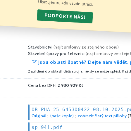
Ukazujeme, kde všude utrácí.
PODPOŘTE NÁS!
Stavebnictví
(
najít smlouvy ze stejného oboru
)
Stavební úpravy pro železnici
(
najít smlouvy ze stej
Jsou oblasti špatně? Dejte nám vědět, 
Zatřídění do oblastí dělá stroj a někdy se může splést. Kaž
Cena bez DPH:
2 930 929 Kč
OŘ_PHA_25_645300422_08.10.2025.p
Originál
;
(naše kopie)
;
zobrazit čistý text přílohy
(
sp_941.pdf