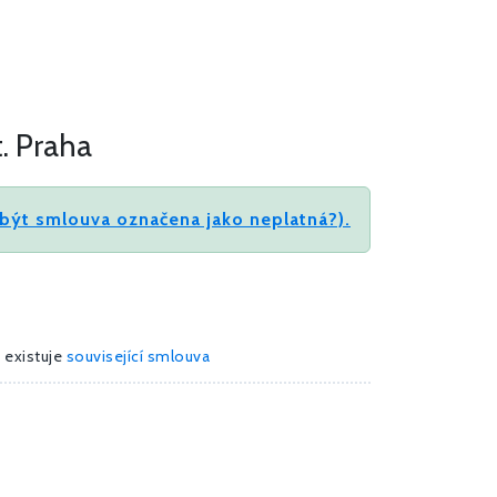
. Praha
být smlouva označena jako neplatná?).
 existuje
související smlouva