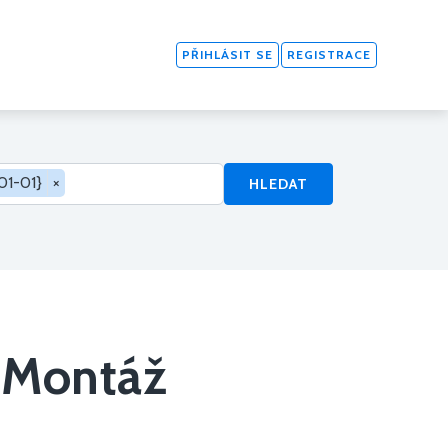
PŘIHLÁSIT SE
REGISTRACE
01-01}
×
HLEDAT
„Montáž