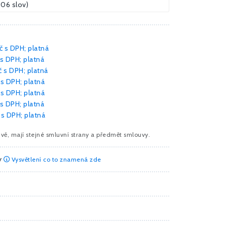
306 slov)
č
s DPH; platná
s DPH; platná
č
s DPH; platná
s DPH; platná
s DPH; platná
s DPH; platná
s DPH; platná
vě, mají stejné smluvní strany a předmět smlouvy.
y
Vysvětlení co to znamená zde