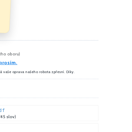
ného oboru
)
prosím.
dá vaše oprava našeho robota zpřesní. Díky.
df
745 slov)