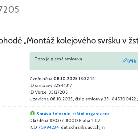
27205
odě „Montáž kolejového svršku v žst
Toto je platná smlouva
(Má 
Zveřejněna
08.10.2025 13:32:14
ID smlouvy 32944317
ID Verze: 35127205
Uzavřena 08.10.2025, číslo smlouvy 25_645300422 ,
Správa železnic, státní organizace
Dlážděná 1003/7, 11000 Praha 1, CZ
ICO
70994234
dat.schránka uccchjm