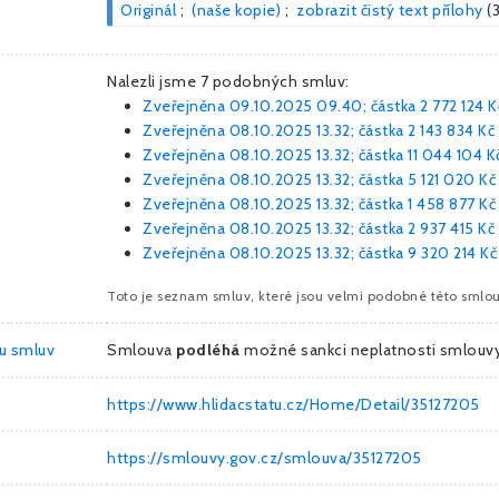
Originál
;
(naše kopie)
;
zobrazit čistý text přílohy
(
Nalezli jsme 7 podobných smluv:
Zveřejněna 09.10.2025 09.40; částka
2 772 124 K
Zveřejněna 08.10.2025 13.32; částka
2 143 834 Kč
Zveřejněna 08.10.2025 13.32; částka
11 044 104 K
Zveřejněna 08.10.2025 13.32; částka
5 121 020 Kč
Zveřejněna 08.10.2025 13.32; částka
1 458 877 Kč
Zveřejněna 08.10.2025 13.32; částka
2 937 415 Kč
Zveřejněna 08.10.2025 13.32; částka
9 320 214 Kč
Toto je seznam smluv, které jsou velmi podobné této smlou
ru smluv
Smlouva
podléhá
možné sankci neplatnosti smlouv
https://www.hlidacstatu.cz/Home/Detail/35127205
https://smlouvy.gov.cz/smlouva/35127205