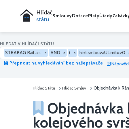
Hlídač
Smlouvy
Dotace
Platy
Úřady
Zakázk
státu
HLEDAT V HLÍDAČI STÁTU
STRABAG Rail a.s.
×
AND
×
(
×
hint.smlouvaULimitu:>0
Přepnout na vyhledávání bez našeptávače
Nápověda
Objednávka k Rám
Hlídač Státu
Hlídač Smluv
Objednávka 
kolejového svrš