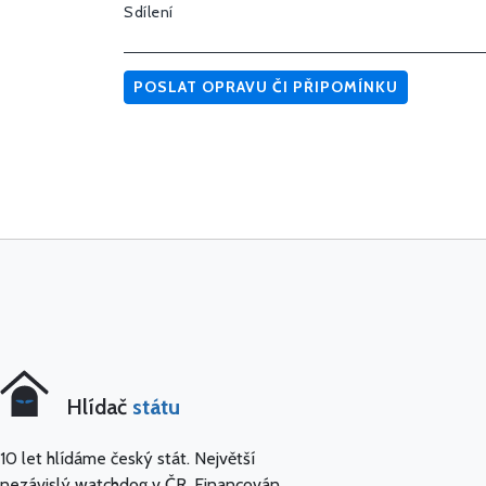
Sdílení
POSLAT OPRAVU ČI PŘIPOMÍNKU
Hlídač
státu
10 let hlídáme český stát. Největší
nezávislý watchdog v ČR. Financován