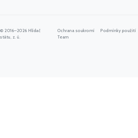
© 2016–2026 Hlídač
Ochrana soukromí
Podmínky použití
státu, z. ú.
Team
Začněte psát jméno úřadu, politika nebo co vás zajímá...