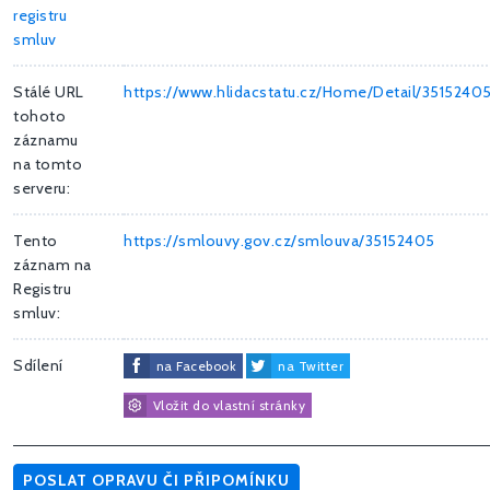
registru
smluv
Stálé URL
https://www.hlidacstatu.cz/Home/Detail/3515240
tohoto
záznamu
na tomto
serveru:
Tento
https://smlouvy.gov.cz/smlouva/35152405
záznam na
Registru
smluv:
Sdílení
na Facebook
na Twitter
Vložit do vlastní stránky
POSLAT OPRAVU ČI PŘIPOMÍNKU