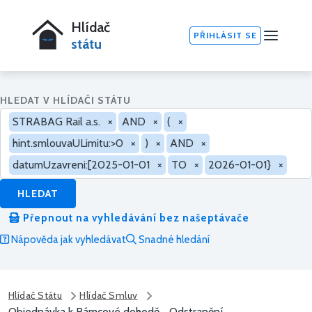
Hlídač
PŘIHLÁSIT SE
státu
HLEDAT V HLÍDAČI STÁTU
STRABAG Rail a.s.
×
AND
×
(
×
hint.smlouvaULimitu:>0
×
)
×
AND
×
datumUzavreni:[2025-01-01
×
TO
×
2026-01-01}
×
HLEDAT
Přepnout na vyhledávání bez našeptávače
Nápověda jak vyhledávat
Snadné hledání
Hlídač Státu
Hlídač Smluv
Objednávka k Rámcové dohodě „ Odstranění