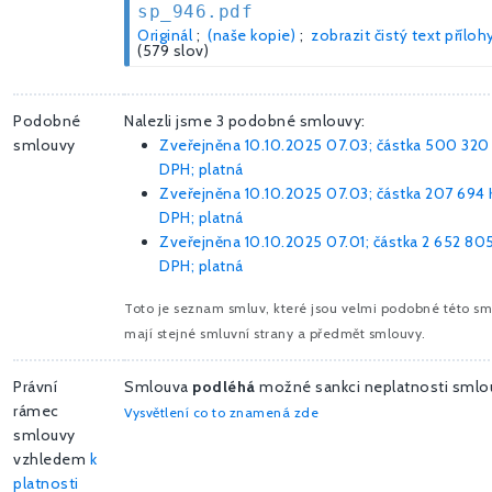
sp_946.pdf
Originál
;
(naše kopie)
;
zobrazit čistý text příloh
(579 slov)
Podobné
Nalezli jsme 3 podobné smlouvy:
smlouvy
Zveřejněna 10.10.2025 07.03; částka
500 320
DPH; platná
Zveřejněna 10.10.2025 07.03; částka
207 694 
DPH; platná
Zveřejněna 10.10.2025 07.01; částka
2 652 805
DPH; platná
Toto je seznam smluv, které jsou velmi podobné této sm
mají stejné smluvní strany a předmět smlouvy.
Právní
Smlouva
podléhá
možné sankci neplatnosti sml
rámec
Vysvětlení co to znamená zde
smlouvy
vzhledem
k
platnosti