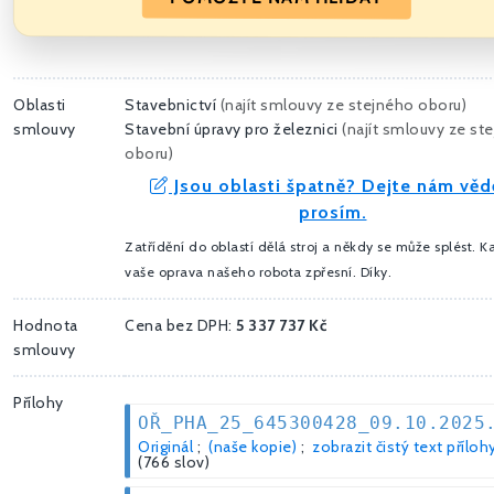
Oblasti
Stavebnictví
(
najít smlouvy ze stejného oboru
)
smlouvy
Stavební úpravy pro železnici
(
najít smlouvy ze st
oboru
)
Jsou oblasti špatně? Dejte nám věd
prosím.
Zatřídění do oblastí dělá stroj a někdy se může splést. 
vaše oprava našeho robota zpřesní. Díky.
Hodnota
Cena bez DPH:
5 337 737 Kč
smlouvy
Přílohy
OŘ_PHA_25_645300428_09.10.2025
Originál
;
(naše kopie)
;
zobrazit čistý text příloh
(766 slov)