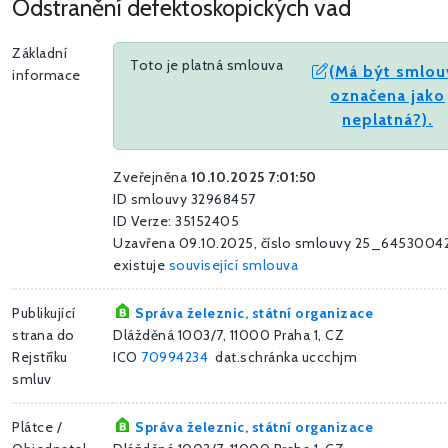
Odstranění defektoskopických vad
Základní
Toto je platná smlouva
(Má být smlou
informace
označena jako
neplatná?).
Zveřejněna
10.10.2025 7:01:50
ID smlouvy 32968457
ID Verze: 35152405
Uzavřena 09.10.2025, číslo smlouvy 25_64530042
existuje
související smlouva
Publikující
Správa železnic, státní organizace
strana do
Dlážděná 1003/7, 11000 Praha 1, CZ
Rejstříku
ICO
70994234
dat.schránka uccchjm
smluv
Plátce /
Správa železnic, státní organizace