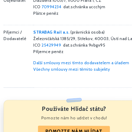
Objednatel
Dlážděná 1003/7, 11000 Praha 1, CZ
ICO
70994234
dat.schránka uccchjm
Plátce peněz
Příjemci /
STRABAG Rail a.s.
(právnická osoba)
Dodavatelé
Železničářská 1385/29, Střekov, 40003, Ústí nad 
ICO
25429949
dat.schránka 9vbgv95
Příjemce peněz
Další smlouvy mezi tímto dodavatelem a úřadem
Všechny smlouvy mezi těmito subjekty
Používáte Hlídač státu?
Pomozte nám ho udržet v chodu!
POMOZTE NÁM HLÍDAT