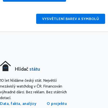
VYSVĚTLENÍ BAREV A SYMBOLŮ
Hlídač
státu
10 let hlídáme český stát. Největší
nezávislý watchdog v ČR. Financován
výhradně dárci. Bez reklam. Bez státních
dotací.
Data, fakta, analýzy
O projektu