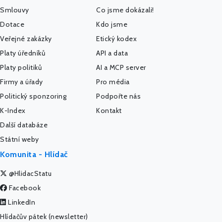
Smlouvy
Co jsme dokázali!
Dotace
Kdo jsme
Veřejné zakázky
Etický kodex
Platy úředníků
API a data
Platy politiků
AI a MCP server
Firmy a úřady
Pro média
Politický sponzoring
Podpořte nás
K-Index
Kontakt
Další databáze
Státní weby
Komunita - Hlídač
@HlidacStatu
Facebook
LinkedIn
Hlídačův pátek (newsletter)