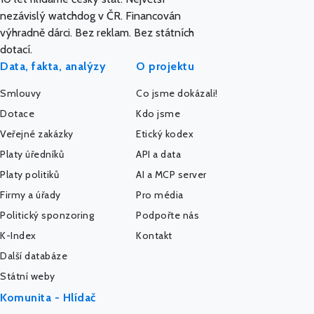
nezávislý watchdog v ČR. Financován
výhradně dárci. Bez reklam. Bez státních
dotací.
Data, fakta, analýzy
O projektu
Smlouvy
Co jsme dokázali!
Dotace
Kdo jsme
Veřejné zakázky
Etický kodex
Platy úředníků
API a data
Platy politiků
AI a MCP server
Firmy a úřady
Pro média
Politický sponzoring
Podpořte nás
K-Index
Kontakt
Další databáze
Státní weby
Komunita - Hlídač