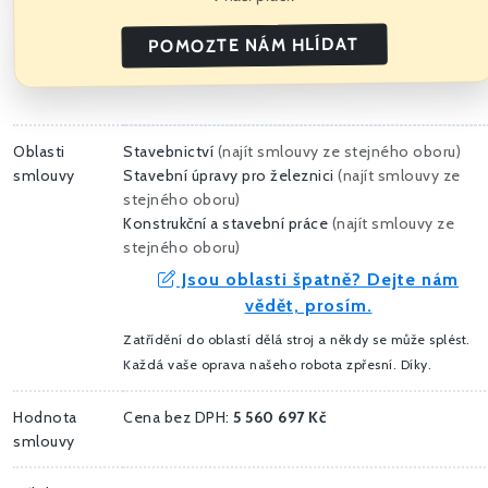
POMOZTE NÁM HLÍDAT
Oblasti
Stavebnictví
(
najít smlouvy ze stejného oboru
)
smlouvy
Stavební úpravy pro železnici
(
najít smlouvy ze
stejného oboru
)
Konstrukční a stavební práce
(
najít smlouvy ze
stejného oboru
)
Jsou oblasti špatně? Dejte nám
vědět, prosím.
Zatřídění do oblastí dělá stroj a někdy se může splést.
Každá vaše oprava našeho robota zpřesní. Díky.
Hodnota
Cena bez DPH:
5 560 697 Kč
smlouvy