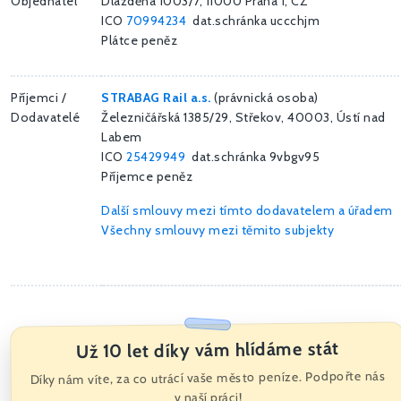
Objednatel
Dlážděná 1003/7, 11000 Praha 1, CZ
ICO
70994234
dat.schránka uccchjm
Plátce peněz
Příjemci /
STRABAG Rail a.s.
(právnická osoba)
Dodavatelé
Železničářská 1385/29, Střekov, 40003, Ústí nad
Labem
ICO
25429949
dat.schránka 9vbgv95
Příjemce peněz
Další smlouvy mezi tímto dodavatelem a úřadem
Všechny smlouvy mezi těmito subjekty
Už 10 let díky vám hlídáme stát
Díky nám víte, za co utrácí vaše město peníze. Podpořte nás
v naší práci!