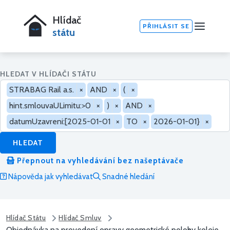
Hlídač
PŘIHLÁSIT SE
státu
HLEDAT V HLÍDAČI STÁTU
STRABAG Rail a.s.
×
AND
×
(
×
hint.smlouvaULimitu:>0
×
)
×
AND
×
datumUzavreni:[2025-01-01
×
TO
×
2026-01-01}
×
HLEDAT
Přepnout na vyhledávání bez našeptávače
Nápověda jak vyhledávat
Snadné hledání
Hlídač Státu
Hlídač Smluv
Objednávka na provedení opravy geometrické polohy koleje