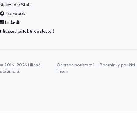
@HlidacStatu
Facebook
LinkedIn
Hlídačův pátek (newsletter)
© 2016–2026 Hlídač
Ochrana soukromí
Podmínky použití
státu, z. ú.
Team
Začněte psát jméno úřadu, politika nebo co vás zajímá...