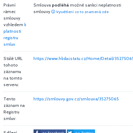
Právní
Smlouva
podléhá
možné sankci neplatnosti
rámec
smlouvy
Vysvětlení co to znamená zde
smlouvy
vzhledem
k
platnosti
registru
smluv
Stálé URL
https://www.hlidacstatu.cz/Home/Detail/3527506
tohoto
záznamu
na tomto
serveru:
Tento
https://smlouvy.gov.cz/smlouva/35275065
záznam na
Registru
smluv:
Sdílení
na Facebook
na Twitter