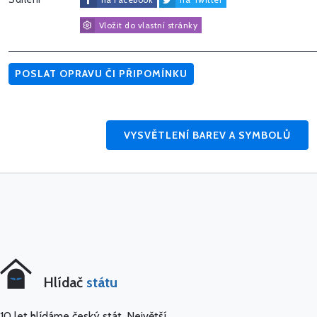
Vložit do vlastní stránky
POSLAT OPRAVU ČI PŘIPOMÍNKU
VYSVĚTLENÍ BAREV A SYMBOLŮ
Hlídač
státu
10 let hlídáme český stát. Největší