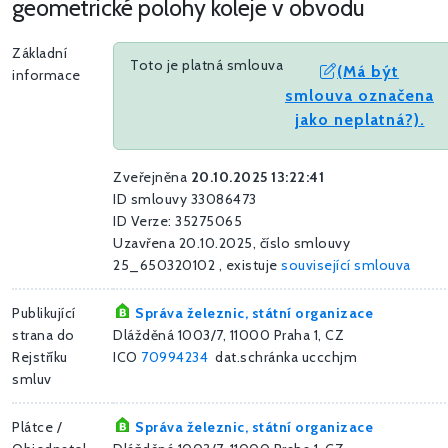
geometrické polohy koleje v obvodu
Základní
Toto je platná smlouva
(Má být
informace
smlouva označena
jako neplatná?).
Zveřejněna
20.10.2025 13:22:41
ID smlouvy 33086473
ID Verze: 35275065
Uzavřena 20.10.2025, číslo smlouvy
25_650320102 , existuje
související smlouva
Publikující
Správa železnic, státní organizace
strana do
Dlážděná 1003/7, 11000 Praha 1, CZ
Rejstříku
ICO
70994234
dat.schránka uccchjm
smluv
Plátce /
Správa železnic, státní organizace