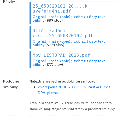
Přílohy
25_650320102 20....k
uveřejnění.pdf
Originál
;
(naše kopie)
;
zobrazit čistý text
přílohy
(989 slov)
Dílčí zadání
č.6...25_650320102.pdf
Originál
;
(naše kopie)
;
zobrazit čistý text
přílohy
(5778 slov)
Mpv LISTOPAD 2025.pdf
Originál
;
(naše kopie)
;
zobrazit čistý text
přílohy
(1772 slov)
Podobné
Nalezli jsme jednu podobnou smlouvu:
smlouvy
Zveřejněna 20.10.2025 13.39; částka
0 Kč
s
DPH; platná
Toto je seznam smluv, které jsou velmi podobné této
smlouvě, mají stejné smluvní strany a předmět smlouvy.