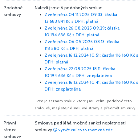
Podobné
Nalezli jsme 6 podobných smluv:
smlouvy
Zveřejněna 04.11.2025 09.33; částka
13 683 841 Kč
s DPH; platná
Zveřejněna 26.08.2025 09.29; částka
10 194 636 Kč
s DPH; platná
Zveřejněna 06.05.2025 08.13; částka
118 580 Kč
s DPH; platná
Zveřejněna 16.12.2024 10.51; částka
116 160 Kč
DPH; platná
Zveřejněna 22.08.2025 18.11; částka
10 194 636 Kč
s DPH; zneplatněna
Zveřejněna 16.12.2024 10.41; částka
116 160 Kč
DPH; zneplatněna
Toto je seznam smluv, které jsou velmi podobné této
smlouvě, mají stejné smluvní strany a předmět smlouvy.
Právní
Smlouva
podléhá
možné sankci neplatnosti
rámec
smlouvy
Vysvětlení co to znamená zde
smlouvy