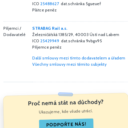
ICO
25488627
dat.schránka 5gueuef
Plátce peněz
Příjemci /
STRABAG Rail a.s.
Dodavatelé
Železničářská 1385/29, 40003 Ústí nad Labem
ICO
25429949
dat.schránka 9vbgv95
Příjemce peněz
Další smlouvy mezi tímto dodavatelem a úřadem
Všechny smlouvy mezi těmito subjekty
Proč nemá stát na důchody?
Ukazujeme, kde všude utrácí.
PODPOŘTE NÁS!