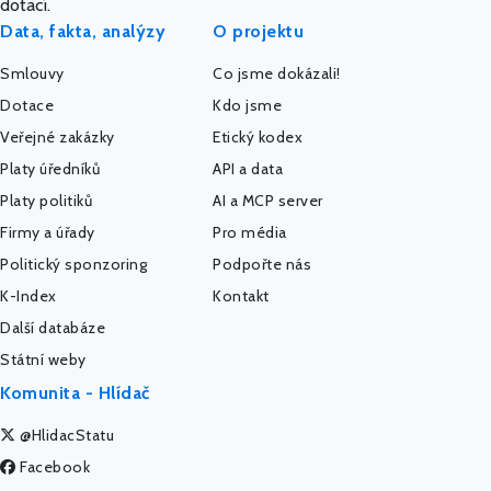
dotací.
Data, fakta, analýzy
O projektu
Smlouvy
Co jsme dokázali!
Dotace
Kdo jsme
Veřejné zakázky
Etický kodex
Platy úředníků
API a data
Platy politiků
AI a MCP server
Firmy a úřady
Pro média
Politický sponzoring
Podpořte nás
K-Index
Kontakt
Další databáze
Státní weby
Komunita - Hlídač
@HlidacStatu
Facebook