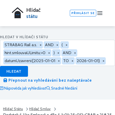
Hlídač
PŘIHLÁSIT SE
státu
HLEDAT V HLÍDAČI STÁTU
STRABAG Rail a.s.
×
AND
×
(
×
hint.smlouvaULimitu:>0
×
)
×
AND
×
datumUzavreni:[2025-01-01
×
TO
×
2026-01-01}
×
HLEDAT
Přepnout na vyhledávání bez našeptávače
Nápověda jak vyhledávat
Snadné hledání
Hlídač Státu
Hlídač Smluv
Dodatek č. 1 ke Smlouvě o dílo č. 1-01-25-012-CBAR z 21.8.25