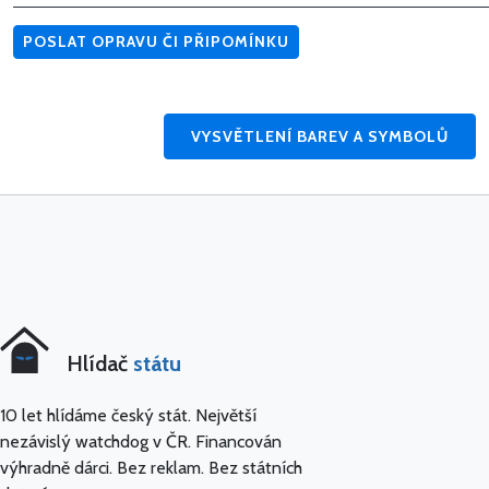
POSLAT OPRAVU ČI PŘIPOMÍNKU
VYSVĚTLENÍ BAREV A SYMBOLŮ
Hlídač
státu
10 let hlídáme český stát. Největší
nezávislý watchdog v ČR. Financován
výhradně dárci. Bez reklam. Bez státních