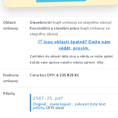
Oblasti
Stavebnictví
(
najít smlouvy ze stejného oboru
)
smlouvy
Konstrukční a stavební práce
(
najít smlouvy ze
stejného oboru
)
Jsou oblasti špatně? Dejte nám
vědět, prosím.
Zatřídění do oblastí dělá stroj a někdy se může splést.
Každá vaše oprava našeho robota zpřesní. Díky.
Hodnota
Cena bez DPH:
6 225 825 Kč
smlouvy
Přílohy
2547-25.pdf
Originál
;
(naše kopie)
;
zobrazit čistý text
přílohy
(2175 slov)