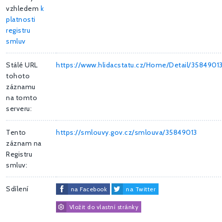
vzhledem
k
platnosti
registru
smluv
Stálé URL
https://www.hlidacstatu.cz/Home/Detail/3584901
tohoto
záznamu
na tomto
serveru:
Tento
https://smlouvy.gov.cz/smlouva/35849013
záznam na
Registru
smluv:
Sdílení
na Facebook
na Twitter
Vložit do vlastní stránky