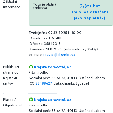
Základní
Toto je platná
(Má být
informace
smlouva
smlouva označena
jako neplatná?).
Zveřejněna
02.12.2025 11:10:00
ID smlouvy 33634885
ID Verze: 35849013
Uzavřena 28.11.2025, číslo smlouvy 2547/25 ,
existuje
související smlouva
Publikující
Krajská zdravotní, a.s.
strana do
Právní odbor
Rejstříku
Sociální péče 3316/12A, 401 13, Ústí nad Labem
smluv
ICO
25488627
dat.schránka 5gueuef
Plátce /
Krajská zdravotní, a.s.
Objednatel
Právní odbor
Sociální péče 3316/12A, 401 13, Ústí nad Labem