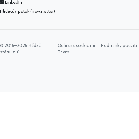
LinkedIn
Hlídačův pátek (newsletter)
© 2016–2026 Hlídač
Ochrana soukromí
Podmínky použití
státu, z. ú.
Team
Začněte psát jméno úřadu, politika nebo co vás zajímá...