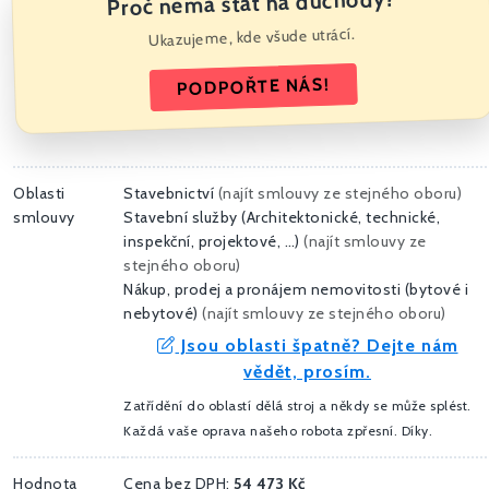
Proč nemá stát na důchody?
Ukazujeme, kde všude utrácí.
PODPOŘTE NÁS!
Oblasti
Stavebnictví
(
najít smlouvy ze stejného oboru
)
smlouvy
Stavební služby (Architektonické, technické,
inspekční, projektové, …)
(
najít smlouvy ze
stejného oboru
)
Nákup, prodej a pronájem nemovitosti (bytové i
nebytové)
(
najít smlouvy ze stejného oboru
)
Jsou oblasti špatně? Dejte nám
vědět, prosím.
Zatřídění do oblastí dělá stroj a někdy se může splést.
Každá vaše oprava našeho robota zpřesní. Díky.
Hodnota
Cena bez DPH:
54 473 Kč