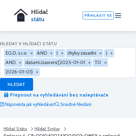
Hlídač
PŘIHLÁSIT SE
státu
HLEDAT V HLÍDAČI STÁTU
EG.D, s.r.o.
×
AND
×
(
×
chyby:zasadni
×
)
×
AND
×
datumUzavreni:[2025-01-01
×
TO
×
2026-01-01}
×
HLEDAT
Přepnout na vyhledávání bez našeptávače
Nápověda jak vyhledávat
Snadné hledání
Hlídač Státu
Hlídač Smluv
Smlouva č.: CB-001040024300/003-OMEX o smlouvě