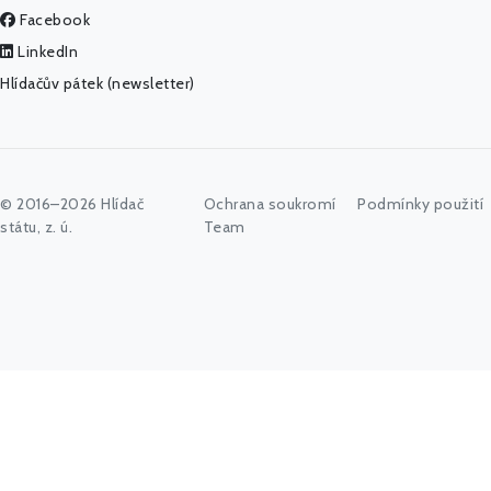
Facebook
LinkedIn
Hlídačův pátek (newsletter)
© 2016–2026 Hlídač
Ochrana soukromí
Podmínky použití
státu, z. ú.
Team
Začněte psát jméno úřadu, politika nebo co vás zajímá...