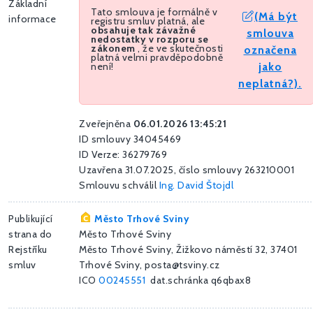
Základní
Tato smlouva je formálně v
(Má být
informace
registru smluv platná, ale
obsahuje tak závažné
smlouva
nedostatky v rozporu se
zákonem
, že ve skutečnosti
označena
platná velmi pravděpodobně
není!
jako
neplatná?).
Zveřejněna
06.01.2026 13:45:21
ID smlouvy 34045469
ID Verze: 36279769
Uzavřena 31.07.2025, číslo smlouvy 263210001
Smlouvu schválil
Ing. David Štojdl
Publikující
Město Trhové Sviny
strana do
Město Trhové Sviny
Rejstříku
Město Trhové Sviny, Žižkovo náměstí 32, 37401
smluv
Trhové Sviny, posta@tsviny.cz
ICO
00245551
dat.schránka q6qbax8