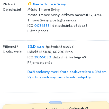
Plátce /
Město Trhové Sviny
Objednatel
Město Trhové Sviny
Město Trhové Sviny, Žižkovo náměstí 32, 37401
Trhové Sviny, posta@tsviny.cz
ICO
00245551
dat.schránka q6qbax8
Plátce peněz
Příjemci /
EG.D, s.r.o.
(právnická osoba)
Dodavatelé
Lidická 1873/36, 60200 Brno
ICO
21055050
dat.schránka b4gxki9
Příjemce peněz
Další smlouvy mezi tímto dodavatelem a úřadem
Všechny smlouvy mezi těmito subjekty