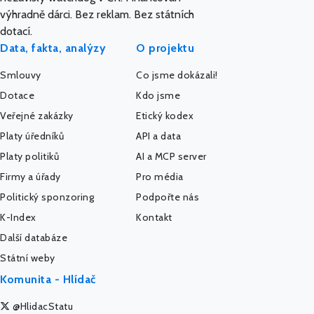
výhradně dárci. Bez reklam. Bez státních
dotací.
Data, fakta, analýzy
O projektu
Smlouvy
Co jsme dokázali!
Dotace
Kdo jsme
Veřejné zakázky
Etický kodex
Platy úředníků
API a data
Platy politiků
AI a MCP server
Firmy a úřady
Pro média
Politický sponzoring
Podpořte nás
K-Index
Kontakt
Další databáze
Státní weby
Komunita - Hlídač
@HlidacStatu