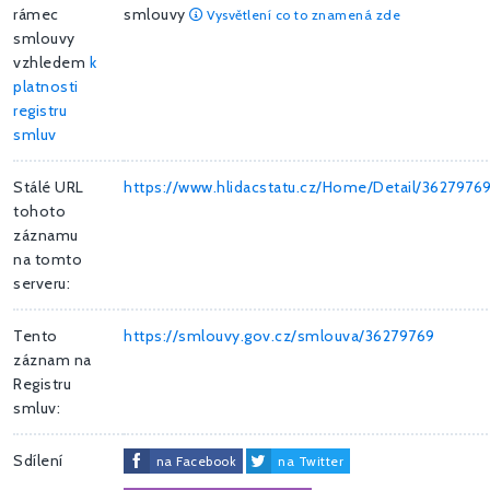
rámec
smlouvy
Vysvětlení co to znamená zde
smlouvy
vzhledem
k
platnosti
registru
smluv
Stálé URL
https://www.hlidacstatu.cz/Home/Detail/3627976
tohoto
záznamu
na tomto
serveru:
Tento
https://smlouvy.gov.cz/smlouva/36279769
záznam na
Registru
smluv:
Sdílení
na Facebook
na Twitter