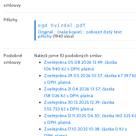
smlouvy
Přílohy
egd hvízdal.pdf
Originál
;
(naše kopie)
;
zobrazit čistý text
přílohy
(1943 slov)
Podobné
Nalezli jsme 10 podobných smluv:
smlouvy
Zveřejněna 05.08.2026 12.49; částka
106 940 Kč
s DPH; platná
Zveřejněna 29.05.2026 10.57; částka
67 397 K
s DPH; platná
Zveřejněna 21.04.2026 13.57; částka
158 026 Kč
s DPH; platná
Zveřejněna 30.12.2025 12.39; částka
555 753 Kč
s DPH; platná
Zveřejněna 12.11.2025 06.30; částka
160 325 K
s DPH; platná
Zveřejněna 17.10.2025 10.38; částka
0 Kč
s
DPH; platná