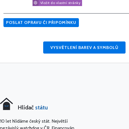
Vložit do vlastní stránky
POSLAT OPRAVU ČI PŘIPOMÍNKU
VYSVĚTLENÍ BAREV A SYMBOLŮ
Hlídač
státu
10 let hlídáme český stát. Největší
nezávislý watchdog v ČR. Financován