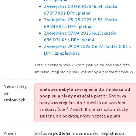
Zveřejněna 03.09.2025 16.54; částka
67 397 Kč
s DPH; platná
Zveřejněna 05.05.2025 15.57; částka
69 845 Kč
s DPH; platná
Zveřejněna 07.04.2025 16.25; částka
696 074 Kč
s DPH; platná
Zveřejněna 29.09.2025 06.37; částka
0 Kč
s
DPH; zneplatněna
Toto je seznam smluv, které jsou velmi podobné této
smlouvě, mají stejné smluvní strany a předmět smlouvy.
Nedostatky
Smlouva nebyla zveřejněna do 3 měsíců od
ve
podpisu a nikdy nezačala platit
: Smlouva
smlouvách
nebyla uveřejněna do 3 měsíců od uzavření
smlouvy (dle § 7 odst. 1) a je tak automaticky
zrušena od počátku, nikdy nezačala platit.
Právní
Smlouva
podléhá
možné sankci neplatnosti