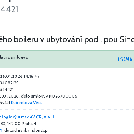
34421
ho boileru v ubytování pod lipou Sinc
platná smlouva
(Má 
26.01.2026 14:16:47
 34082125
6534421
8.01.2026, číslo smlouvy NO26700006
hválil
Kubečková Věra
logický ústav AV ČR, v. v. i.
83, 142 00 Praha 4
71
dat.schránka ndpn2cp