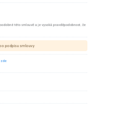
 podobné této smlouvě a je vysoká pravděpodobnost, že
í po podpisu smlouvy
 zde