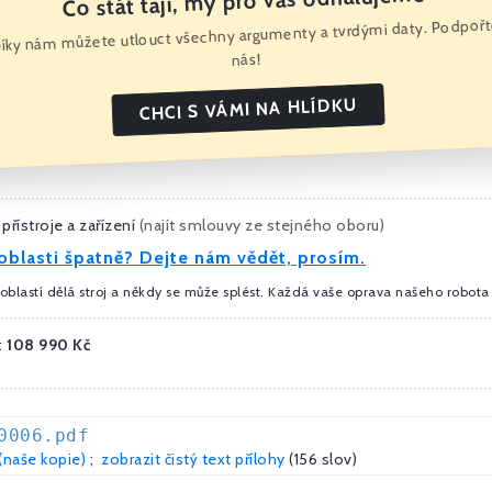
Co stát tají, my pro vás odhalujeme
íky nám můžete utlouct všechny argumenty a tvrdými daty. Podpoř
nás!
CHCI S VÁMI NA HLÍDKU
přístroje a zařízení
(
najít smlouvy ze stejného oboru
)
oblasti špatně? Dejte nám vědět, prosím.
oblastí dělá stroj a někdy se může splést. Každá vaše oprava našeho robota 
:
108 990 Kč
0006.pdf
(naše kopie)
;
zobrazit čistý text přílohy
(156 slov)