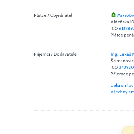
Plátce / Objednatel
Mikrobio
Vídeňská 10
ICO
613889
Plátce peně
Příjemci / Dodavatelé
Ing. Lukáš
Šalmanovice
ICO
243920
Příjemce p
Další smlo
Všechny sm