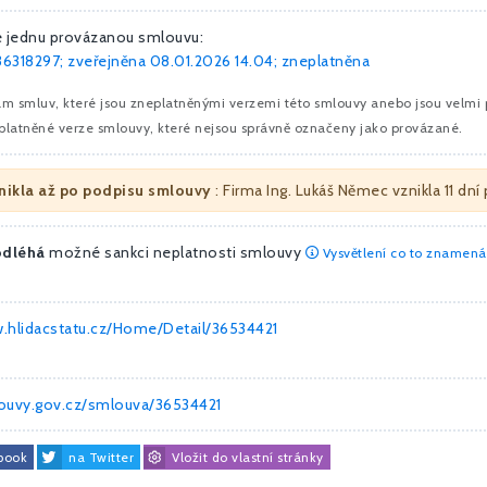
e jednu provázanou smlouvu:
36318297; zveřejněna 08.01.2026 14.04; zneplatněna
am smluv, které jsou zneplatněnými verzemi této smlouvy anebo jsou velmi
platněné verze smlouvy, které nejsou správně označeny jako provázané.
nikla až po podpisu smlouvy
: Firma Ing. Lukáš Němec vznikla 11 dn
odléhá
možné sankci neplatnosti smlouvy
Vysvětlení co to znamená
w.hlidacstatu.cz/Home/Detail/36534421
louvy.gov.cz/smlouva/36534421
book
na Twitter
Vložit do vlastní stránky