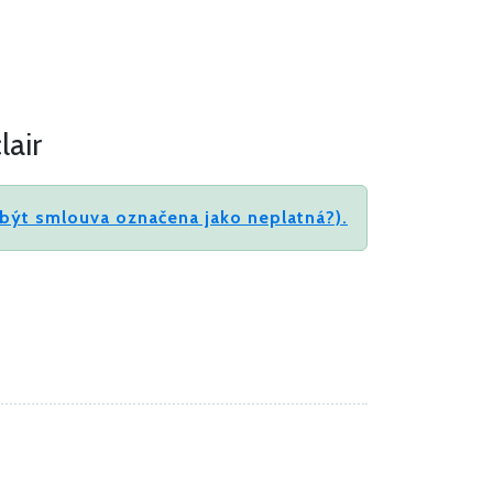
lair
být smlouva označena jako neplatná?).