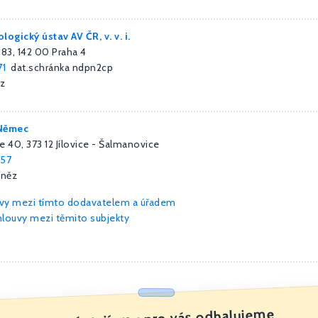
logický ústav AV ČR, v. v. i.
83, 142 00 Praha 4
71
dat.schránka ndpn2cp
z
 Němec
 40, 373 12 Jílovice - Šalmanovice
57
eněz
uvy mezi tímto dodavatelem a úřadem
louvy mezi těmito subjekty