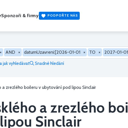
y
Sponzoři & firmy
PODPOŘTE NÁS
×
AND
×
datumUzavreni:[2026-01-01
×
TO
×
2027-01-01
 jak vyhledávat
Snadné hledání
a zrezlého boileru v ubytování pod lipou Sinclair
lého a zrezlého boi
ipou Sinclair