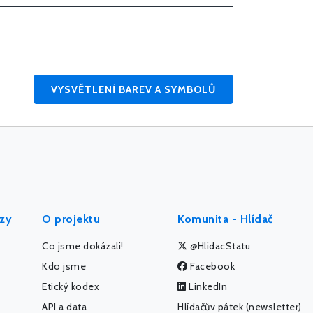
VYSVĚTLENÍ BAREV A SYMBOLŮ
ýzy
O projektu
Komunita - Hlídač
Co jsme dokázali!
@HlidacStatu
Kdo jsme
Facebook
Etický kodex
LinkedIn
API a data
Hlídačův pátek (newsletter)