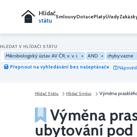
Hlídač
Smlouvy
Dotace
Platy
Úřady
Zakázk
státu
HLEDAT V HLÍDAČI STÁTU
Mikrobiologický ústav AV ČR, v. v. i.
×
AND
×
chyby:vazne
Přepnout na vyhledávání bez našeptávače
Nápověda
Výměna prasklého 
Hlídač Státu
Hlídač Smluv
Výměna prask
ubytování pod l