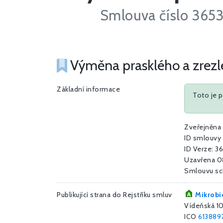
Smlouva číslo 365
Výměna prasklého a zrezlé
Základní informace
Toto je 
Zveřejněna
ID smlouvy
ID Verze: 3
Uzavřena 0
Smlouvu sc
Publikující strana do Rejstříku smluv
Mikrobio
Vídeňská 10
ICO
613889