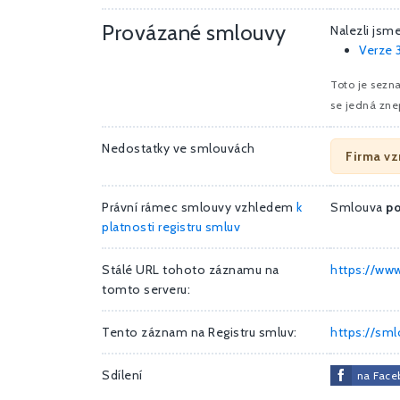
Provázané smlouvy
Nalezli jsm
Verze 
Toto je sezn
se jedná zne
Nedostatky ve smlouvách
Firma vz
Právní rámec smlouvy vzhledem
k
Smlouva
p
platnosti registru smluv
Stálé URL tohoto záznamu na
https://ww
tomto serveru:
Tento záznam na Registru smluv:
https://sm
Sdílení
na Face