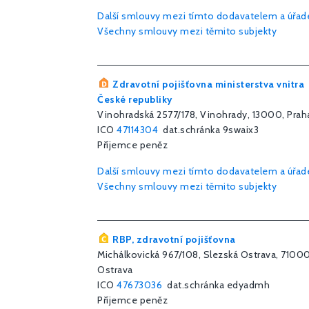
Další smlouvy mezi tímto dodavatelem a úřa
Všechny smlouvy mezi těmito subjekty
Zdravotní pojišťovna ministerstva vnitra
České republiky
Vinohradská 2577/178, Vinohrady, 13000, Prah
ICO
47114304
dat.schránka 9swaix3
Příjemce peněz
Další smlouvy mezi tímto dodavatelem a úřa
Všechny smlouvy mezi těmito subjekty
RBP, zdravotní pojišťovna
Michálkovická 967/108, Slezská Ostrava, 71000
Ostrava
ICO
47673036
dat.schránka edyadmh
Příjemce peněz