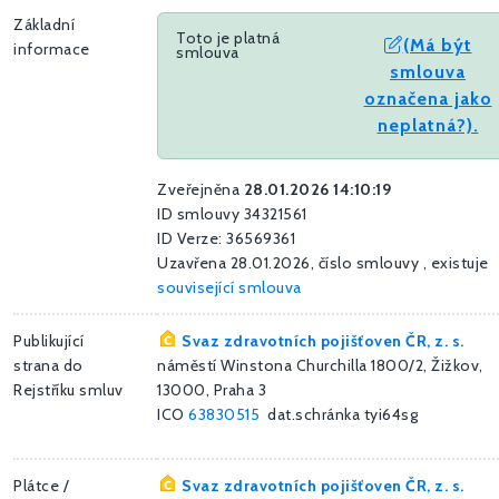
Základní
Toto je platná
(Má být
informace
smlouva
smlouva
označena jako
neplatná?).
Zveřejněna
28.01.2026 14:10:19
ID smlouvy 34321561
ID Verze: 36569361
Uzavřena 28.01.2026, číslo smlouvy , existuje
související smlouva
Publikující
Svaz zdravotních pojišťoven ČR, z. s.
strana do
náměstí Winstona Churchilla 1800/2, Žižkov,
Rejstříku smluv
13000, Praha 3
ICO
63830515
dat.schránka tyi64sg
Plátce /
Svaz zdravotních pojišťoven ČR, z. s.