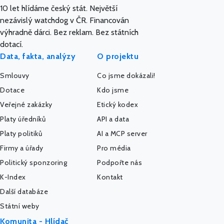
10 let hlídáme český stát. Největší
nezávislý watchdog v ČR. Financován
výhradně dárci. Bez reklam. Bez státních
dotací.
Data, fakta, analýzy
O projektu
Smlouvy
Co jsme dokázali!
Dotace
Kdo jsme
Veřejné zakázky
Etický kodex
Platy úředníků
API a data
Platy politiků
AI a MCP server
Firmy a úřady
Pro média
Politický sponzoring
Podpořte nás
K-Index
Kontakt
Další databáze
Státní weby
Komunita - Hlídač