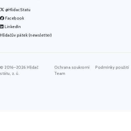
@HlidacStatu
Facebook
LinkedIn
Hlídačův pátek (newsletter)
© 2016–2026 Hlídač
Ochrana soukromí
Podmínky použití
státu, z. ú.
Team
Začněte psát jméno úřadu, politika nebo co vás zajímá...