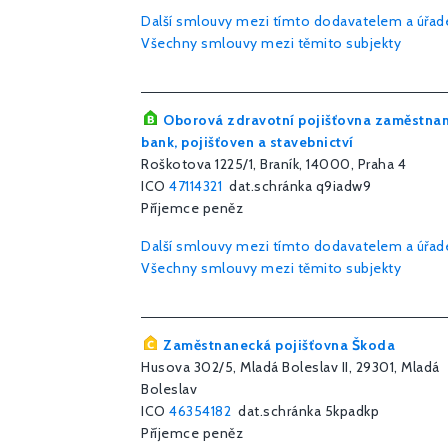
Další smlouvy mezi tímto dodavatelem a úřa
Všechny smlouvy mezi těmito subjekty
Oborová zdravotní pojišťovna zaměstna
bank, pojišťoven a stavebnictví
Roškotova 1225/1, Braník, 14000, Praha 4
ICO
47114321
dat.schránka q9iadw9
Příjemce peněz
Další smlouvy mezi tímto dodavatelem a úřa
Všechny smlouvy mezi těmito subjekty
Zaměstnanecká pojišťovna Škoda
Husova 302/5, Mladá Boleslav II, 29301, Mladá
Boleslav
ICO
46354182
dat.schránka 5kpadkp
Příjemce peněz