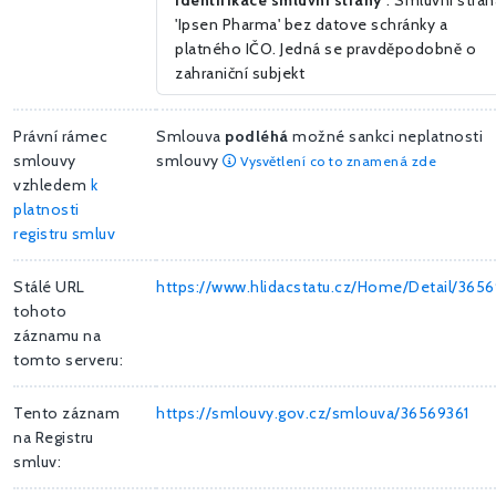
Identifikace smluvní strany
: Smluvní stran
'Ipsen Pharma' bez datove schránky a
platného IČO. Jedná se pravděpodobně o
zahraniční subjekt
Právní rámec
Smlouva
podléhá
možné sankci neplatnosti
smlouvy
smlouvy
Vysvětlení co to znamená zde
vzhledem
k
platnosti
registru smluv
Stálé URL
https://www.hlidacstatu.cz/Home/Detail/3656
tohoto
záznamu na
tomto serveru:
Tento záznam
https://smlouvy.gov.cz/smlouva/36569361
na Registru
smluv: