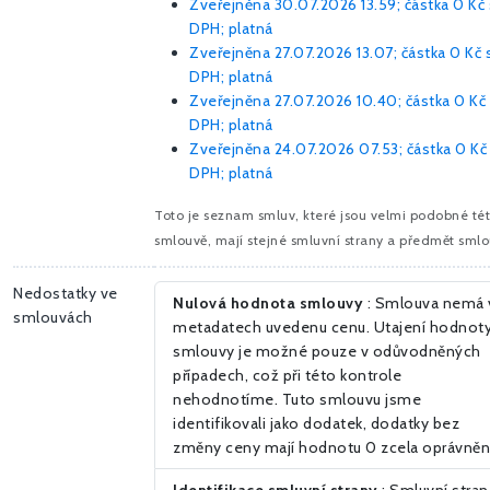
Zveřejněna 30.07.2026 13.59; částka
0 Kč
DPH; platná
Zveřejněna 27.07.2026 13.07; částka
0 Kč
DPH; platná
Zveřejněna 27.07.2026 10.40; částka
0 Kč
DPH; platná
Zveřejněna 24.07.2026 07.53; částka
0 Kč
DPH; platná
Toto je seznam smluv, které jsou velmi podobné té
smlouvě, mají stejné smluvní strany a předmět smlo
Nedostatky ve
Nulová hodnota smlouvy
: Smlouva nemá 
smlouvách
metadatech uvedenu cenu. Utajení hodnot
smlouvy je možné pouze v odůvodněných
případech, což při této kontrole
nehodnotíme. Tuto smlouvu jsme
identifikovali jako dodatek, dodatky bez
změny ceny mají hodnotu 0 zcela oprávně