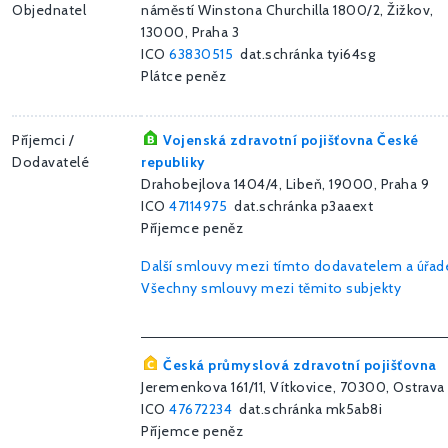
Objednatel
náměstí Winstona Churchilla 1800/2, Žižkov,
13000, Praha 3
ICO
63830515
dat.schránka tyi64sg
Plátce peněz
Příjemci /
Vojenská zdravotní pojišťovna České
Dodavatelé
republiky
Drahobejlova 1404/4, Libeň, 19000, Praha 9
ICO
47114975
dat.schránka p3aaext
Příjemce peněz
Další smlouvy mezi tímto dodavatelem a úřa
Všechny smlouvy mezi těmito subjekty
Česká průmyslová zdravotní pojišťovna
Jeremenkova 161/11, Vítkovice, 70300, Ostrava
ICO
47672234
dat.schránka mk5ab8i
Příjemce peněz