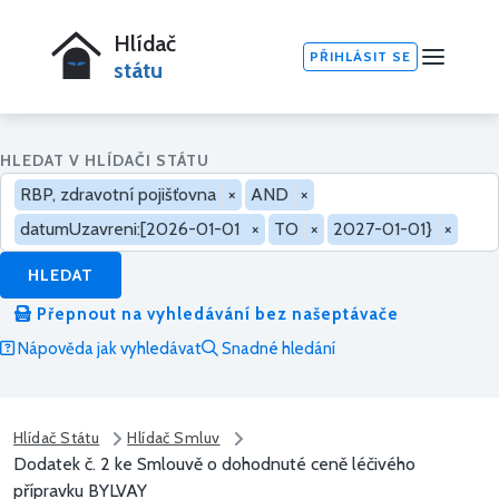
Hlídač
PŘIHLÁSIT SE
státu
HLEDAT V HLÍDAČI STÁTU
RBP, zdravotní pojišťovna
×
AND
×
datumUzavreni:[2026-01-01
×
TO
×
2027-01-01}
×
HLEDAT
Přepnout na vyhledávání bez našeptávače
Nápověda jak vyhledávat
Snadné hledání
Hlídač Státu
Hlídač Smluv
Dodatek č. 2 ke Smlouvě o dohodnuté ceně léčivého
přípravku BYLVAY