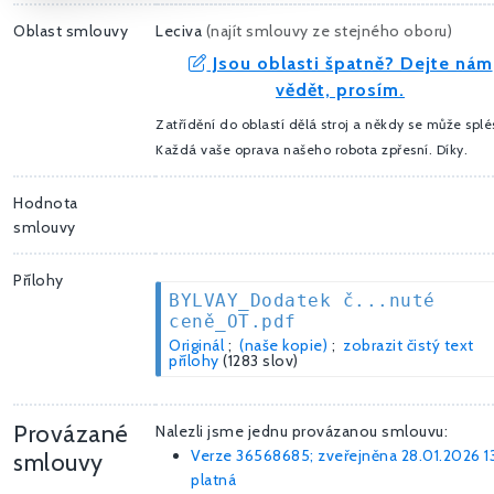
Oblast smlouvy
Leciva
(
najít smlouvy ze stejného oboru
)
Jsou oblasti špatně? Dejte nám
vědět, prosím.
Zatřídění do oblastí dělá stroj a někdy se může splés
Každá vaše oprava našeho robota zpřesní. Díky.
Hodnota
smlouvy
Přílohy
BYLVAY_Dodatek č...nuté
ceně_OT.pdf
Originál
;
(naše kopie)
;
zobrazit čistý text
přílohy
(1283 slov)
Provázané
Nalezli jsme jednu provázanou smlouvu:
Verze 36568685; zveřejněna 28.01.2026 13
smlouvy
platná