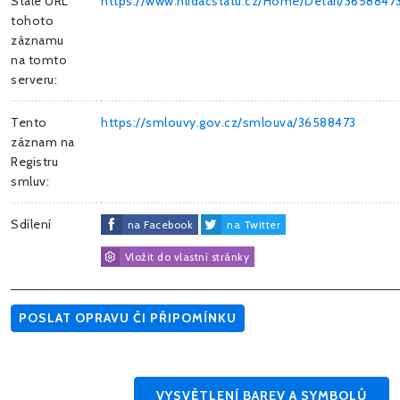
Stálé URL
https://www.hlidacstatu.cz/Home/Detail/3658847
tohoto
záznamu
na tomto
serveru:
Tento
https://smlouvy.gov.cz/smlouva/36588473
záznam na
Registru
smluv:
Sdílení
na Facebook
na Twitter
Vložit do vlastní stránky
POSLAT OPRAVU ČI PŘIPOMÍNKU
VYSVĚTLENÍ BAREV A SYMBOLŮ