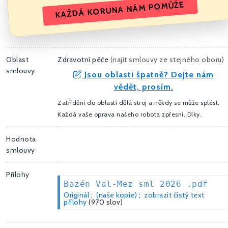
KAŽDÁ KORUNA NÁM POMŮŽE
Oblast
Zdravotní péče
(
najít smlouvy ze stejného oboru
)
smlouvy
Jsou oblasti špatně? Dejte nám
vědět, prosím.
Zatřídění do oblastí dělá stroj a někdy se může splést.
Každá vaše oprava našeho robota zpřesní. Díky.
Hodnota
smlouvy
Přílohy
Bazén Val-Mez sml 2026 .pdf
Originál
;
(naše kopie)
;
zobrazit čistý text
přílohy
(970 slov)