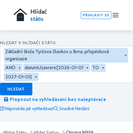
Hlídač
PŘIHLÁSIT SE
státu
HLEDAT V HLÍDAČI STÁTU
Základní škola Tyršova Slavkov u Brna, příspěvková
×
organizace
AND
×
datumUzavreni:[2026-01-01
×
TO
×
2027-01-01}
×
HLEDAT
Přepnout na vyhledávání bez našeptávače
Nápověda jak vyhledávat
Snadné hledání
Oprava hřiště
Hlídač Státu
Hlídač Smluv