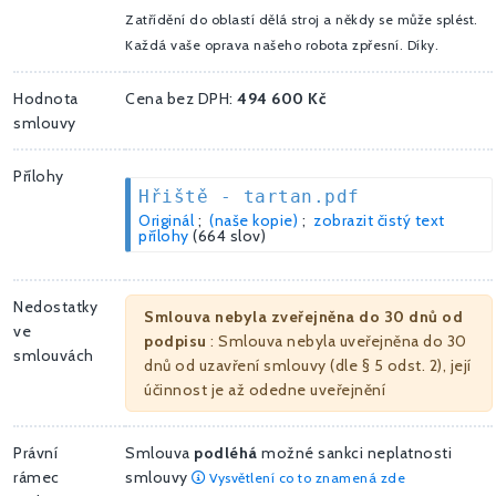
Zatřídění do oblastí dělá stroj a někdy se může splést.
Každá vaše oprava našeho robota zpřesní. Díky.
Hodnota
Cena bez DPH:
494 600 Kč
smlouvy
Přílohy
Hřiště - tartan.pdf
Originál
;
(naše kopie)
;
zobrazit čistý text
přílohy
(664 slov)
Nedostatky
Smlouva nebyla zveřejněna do 30 dnů od
ve
podpisu
: Smlouva nebyla uveřejněna do 30
smlouvách
dnů od uzavření smlouvy (dle § 5 odst. 2), její
účinnost je až odedne uveřejnění
Právní
Smlouva
podléhá
možné sankci neplatnosti
rámec
smlouvy
Vysvětlení co to znamená zde