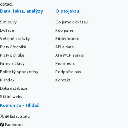
dotací.
Data, fakta, analýzy
O projektu
Smlouvy
Co jsme dokázali!
Dotace
Kdo jsme
Veřejné zakázky
Etický kodex
Platy úředníků
API a data
Platy politiků
AI a MCP server
Firmy a úřady
Pro média
Politický sponzoring
Podpořte nás
K-Index
Kontakt
Další databáze
Státní weby
Komunita - Hlídač
@HlidacStatu
Facebook