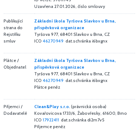
Uzavřena 27.01.2026, číslo smlouvy
Publikující
Základní škola Tyršova Slavkov u Brna,
strana do
příspěvková organizace
Rejstříku
Tyršova 977, 68401 Slavkov u Brna, CZ
smluv
ICO
46270949
dat.schránka i6bxgnx
Plátce /
Základní škola Tyršova Slavkov u Brna,
Objednatel
příspěvková organizace
Tyršova 977, 68401 Slavkov u Brna, CZ
ICO
46270949
dat.schránka i6bxgnx
Plátce peněz
Příjemci /
Clean&Play s.r.o.
(právnická osoba)
Dodavatelé
Kovařovicova 1733/6, Žabovřesky, 61600, Brno
ICO
17922411
dat.schránka di2m7v5
Příjemce peněz