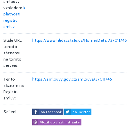
smlouvy
vzhledem
k
platnosti
registru
smluv
Stálé URL
https://www.hlidacstatu.cz/Home/Detail/37011745
tohoto
záznamu
na tomto
serveru:
Tento
https://smlouvy.gov.cz/smlouva/37011745
záznam na
Registru
smluv:
Sdílení
na Facebook
na Twitter
Vložit do vlastní stránky