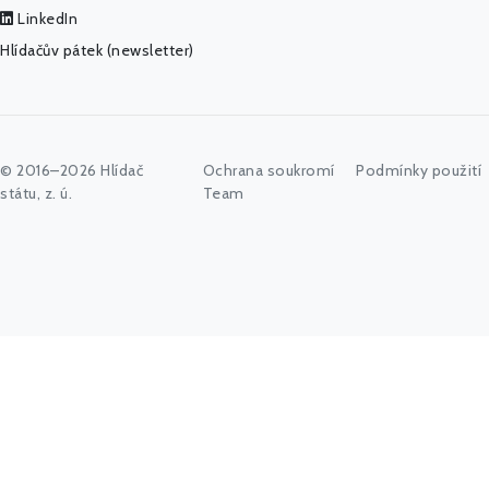
LinkedIn
Hlídačův pátek (newsletter)
© 2016–2026 Hlídač
Ochrana soukromí
Podmínky použití
státu, z. ú.
Team
Začněte psát jméno úřadu, politika nebo co vás zajímá...