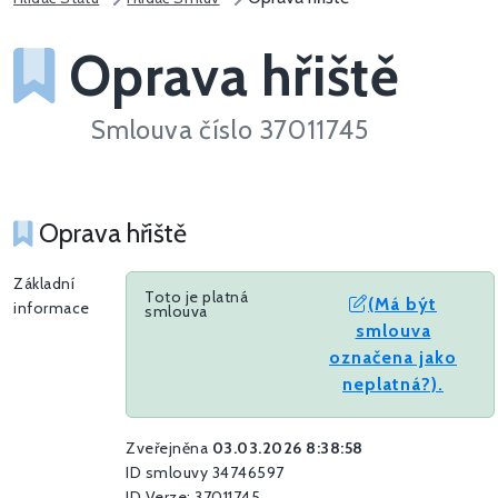
Oprava hřiště
Smlouva číslo 37011745
Oprava hřiště
Základní
Toto je platná
(Má být
informace
smlouva
smlouva
označena jako
neplatná?).
Zveřejněna
03.03.2026 8:38:58
ID smlouvy 34746597
ID Verze: 37011745