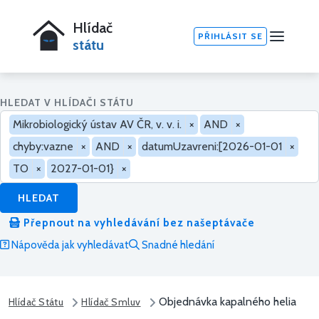
Hlídač
PŘIHLÁSIT SE
státu
HLEDAT V HLÍDAČI STÁTU
Mikrobiologický ústav AV ČR, v. v. i.
×
AND
×
chyby:vazne
×
AND
×
datumUzavreni:[2026-01-01
×
TO
×
2027-01-01}
×
HLEDAT
Přepnout na vyhledávání bez našeptávače
Nápověda jak vyhledávat
Snadné hledání
Objednávka kapalného helia
Hlídač Státu
Hlídač Smluv