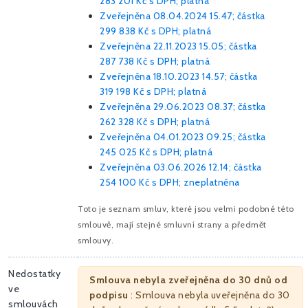
283 201 Kč
s DPH; platná
Zveřejněna 08.04.2024 15.47; částka
299 838 Kč
s DPH; platná
Zveřejněna 22.11.2023 15.05; částka
287 738 Kč
s DPH; platná
Zveřejněna 18.10.2023 14.57; částka
319 198 Kč
s DPH; platná
Zveřejněna 29.06.2023 08.37; částka
262 328 Kč
s DPH; platná
Zveřejněna 04.01.2023 09.25; částka
245 025 Kč
s DPH; platná
Zveřejněna 03.06.2026 12.14; částka
254 100 Kč
s DPH; zneplatněna
Toto je seznam smluv, které jsou velmi podobné této
smlouvě, mají stejné smluvní strany a předmět
smlouvy.
Nedostatky
Smlouva nebyla zveřejněna do 30 dnů od
ve
podpisu
: Smlouva nebyla uveřejněna do 30
smlouvách