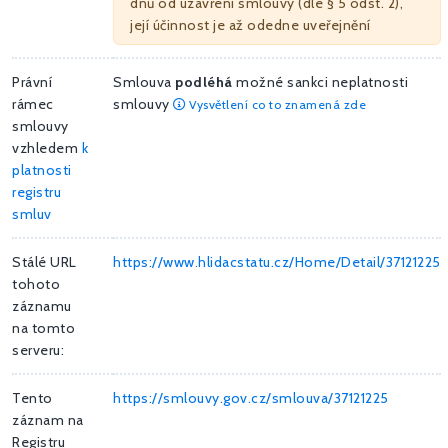
dnů od uzavření smlouvy (dle § 5 odst. 2),
její účinnost je až odedne uveřejnění
Právní
Smlouva
podléhá
možné sankci neplatnosti
rámec
smlouvy
Vysvětlení co to znamená zde
smlouvy
vzhledem
k
platnosti
registru
smluv
Stálé URL
https://www.hlidacstatu.cz/Home/Detail/37121225
tohoto
záznamu
na tomto
serveru:
Tento
https://smlouvy.gov.cz/smlouva/37121225
záznam na
Registru