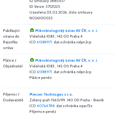
ID smlouvy 34851517
ID Verze: 37121225
Uzavřena 05.02.2026, číslo smlouvy
NO26100033
Publikující
Mikrobiologický ústav AV ČR, v. v. i.
strana do
Vídeňská 1083 , 142 00 Praha 4
Rejstříku
ICO
61388971
dat.schránka ndpn2cp
smluv
Plátce /
Mikrobiologický ústav AV ČR, v. v. i.
Objednatel
Vídeňská 1083 , 142 00 Praha 4
ICO
61388971
dat.schránka ndpn2cp
Plátce peněz
Příjemci /
Messer Technogas s.r.o.
Dodavatelé
Zelený pruh 1560/99, 140 00 Praha - Braník
ICO
40764788
dat.schránka xqacf2x
Příjemce peněz