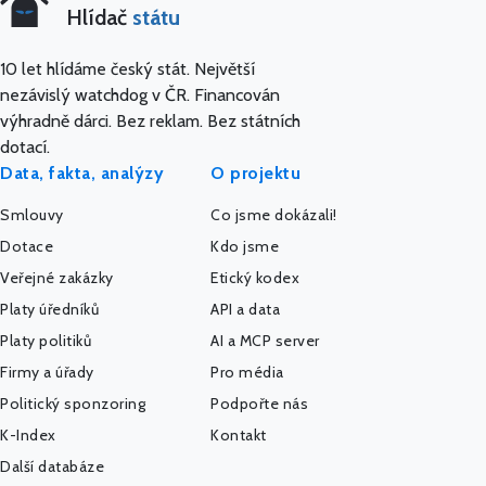
Hlídač
státu
10 let hlídáme český stát. Největší
nezávislý watchdog v ČR. Financován
výhradně dárci. Bez reklam. Bez státních
dotací.
Data, fakta, analýzy
O projektu
Smlouvy
Co jsme dokázali!
Dotace
Kdo jsme
Veřejné zakázky
Etický kodex
Platy úředníků
API a data
Platy politiků
AI a MCP server
Firmy a úřady
Pro média
Politický sponzoring
Podpořte nás
K-Index
Kontakt
Další databáze