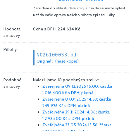
Zatřídění do oblastí dělá stroj a někdy se může splést.
Každá vaše oprava našeho robota zpřesní. Díky.
Hodnota
Cena s DPH:
224 624 Kč
smlouvy
Přílohy
NO26100033.pdf
Originál
;
(naše kopie)
Podobné
Nalezli jsme 10 podobných smluv:
smlouvy
Zveřejněna 09.12.2025 15.00; částka
1 016 400 Kč
s DPH; platná
Zveřejněna 07.01.2025 14.53; částka
249 926 Kč
s DPH; platná
Zveřejněna 29.11.2024 14.06; částka
1 270 500 Kč
s DPH; platná
Zveřejněna 23.05.2024 13.56; částka