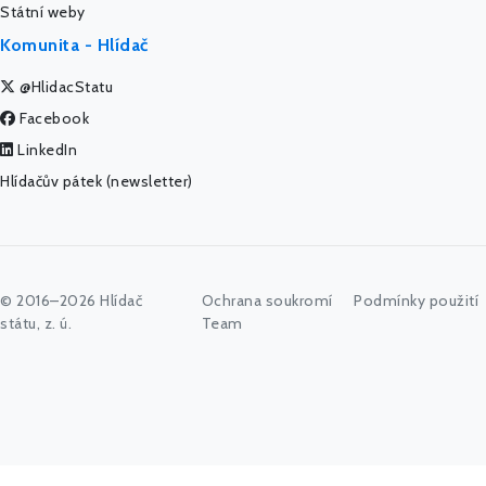
Státní weby
Komunita - Hlídač
@HlidacStatu
Facebook
LinkedIn
Hlídačův pátek (newsletter)
© 2016–2026 Hlídač
Ochrana soukromí
Podmínky použití
státu, z. ú.
Team
Začněte psát jméno úřadu, politika nebo co vás zajímá...