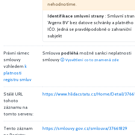
nehodnotíme.
Identifikace smluvní strany
: Smluvní stran
'Argenx BV' bez datove schránky a platného
IČO. Jedná se pravděpodobně o zahraniční
subjekt
Právní rámec
Smlouva
podléhá
možné sankci neplatnosti
smlouvy
smlouvy
Vysvětlení co to znamená zde
vzhledem
k
platnosti
registru smluv
Stálé URL
https://www.hlidacstatu.cz/Home/Detail/3766
tohoto
záznamu na
tomto serveru:
Tento záznam
https://smlouvy.gov.cz/smlouva/37661829