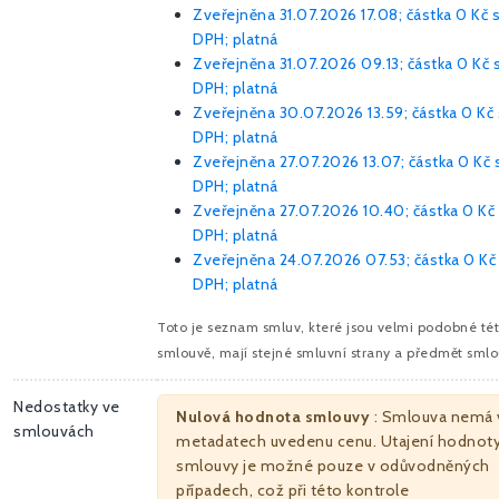
Zveřejněna 31.07.2026 17.08; částka
0 Kč
DPH; platná
Zveřejněna 31.07.2026 09.13; částka
0 Kč
DPH; platná
Zveřejněna 30.07.2026 13.59; částka
0 Kč
DPH; platná
Zveřejněna 27.07.2026 13.07; částka
0 Kč
DPH; platná
Zveřejněna 27.07.2026 10.40; částka
0 Kč
DPH; platná
Zveřejněna 24.07.2026 07.53; částka
0 Kč
DPH; platná
Toto je seznam smluv, které jsou velmi podobné té
smlouvě, mají stejné smluvní strany a předmět smlo
Nedostatky ve
Nulová hodnota smlouvy
: Smlouva nemá 
smlouvách
metadatech uvedenu cenu. Utajení hodnot
smlouvy je možné pouze v odůvodněných
případech, což při této kontrole