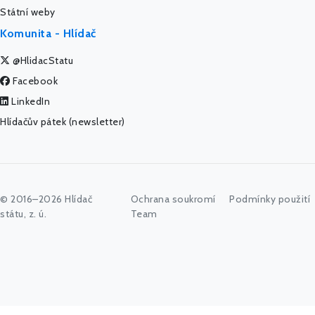
Státní weby
Komunita - Hlídač
@HlidacStatu
Facebook
LinkedIn
Hlídačův pátek (newsletter)
© 2016–2026 Hlídač
Ochrana soukromí
Podmínky použití
státu, z. ú.
Team
Začněte psát jméno úřadu, politika nebo co vás zajímá...