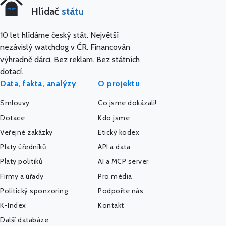
Hlídač
státu
10 let hlídáme český stát. Největší
nezávislý watchdog v ČR. Financován
výhradně dárci. Bez reklam. Bez státních
dotací.
Data, fakta, analýzy
O projektu
Smlouvy
Co jsme dokázali!
Dotace
Kdo jsme
Veřejné zakázky
Etický kodex
Platy úředníků
API a data
Platy politiků
AI a MCP server
Firmy a úřady
Pro média
Politický sponzoring
Podpořte nás
K-Index
Kontakt
Další databáze