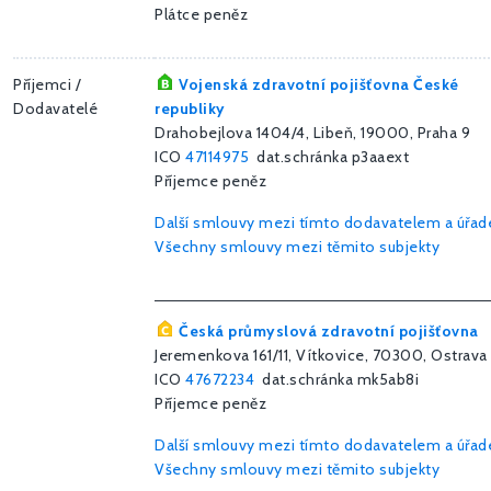
Plátce peněz
Příjemci /
Vojenská zdravotní pojišťovna České
Dodavatelé
republiky
Drahobejlova 1404/4, Libeň, 19000, Praha 9
ICO
47114975
dat.schránka p3aaext
Příjemce peněz
Další smlouvy mezi tímto dodavatelem a úřa
Všechny smlouvy mezi těmito subjekty
Česká průmyslová zdravotní pojišťovna
Jeremenkova 161/11, Vítkovice, 70300, Ostrava
ICO
47672234
dat.schránka mk5ab8i
Příjemce peněz
Další smlouvy mezi tímto dodavatelem a úřa
Všechny smlouvy mezi těmito subjekty