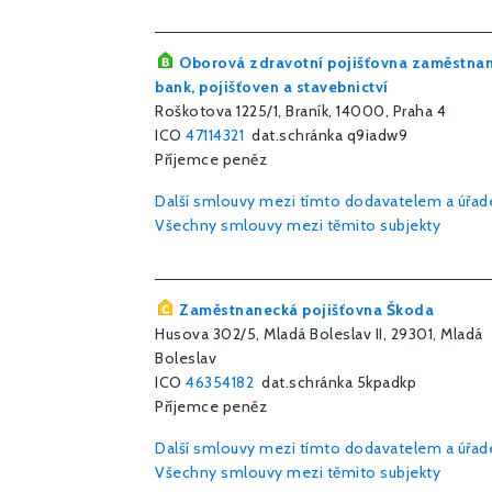
Oborová zdravotní pojišťovna zaměstna
bank, pojišťoven a stavebnictví
Roškotova 1225/1, Braník, 14000, Praha 4
ICO
47114321
dat.schránka q9iadw9
Příjemce peněz
Další smlouvy mezi tímto dodavatelem a úřa
Všechny smlouvy mezi těmito subjekty
Zaměstnanecká pojišťovna Škoda
Husova 302/5, Mladá Boleslav II, 29301, Mladá
Boleslav
ICO
46354182
dat.schránka 5kpadkp
Příjemce peněz
Další smlouvy mezi tímto dodavatelem a úřa
Všechny smlouvy mezi těmito subjekty