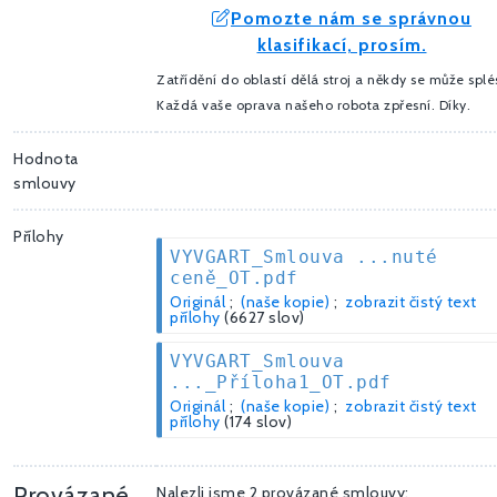
Pomozte nám se správnou
klasifikací, prosím.
Zatřídění do oblastí dělá stroj a někdy se může splés
Každá vaše oprava našeho robota zpřesní. Díky.
Hodnota
smlouvy
Přílohy
VYVGART_Smlouva ...nuté
ceně_OT.pdf
Originál
;
(naše kopie)
;
zobrazit čistý text
přílohy
(6627 slov)
VYVGART_Smlouva
..._Příloha1_OT.pdf
Originál
;
(naše kopie)
;
zobrazit čistý text
přílohy
(174 slov)
Provázané
Nalezli jsme 2 provázané smlouvy: