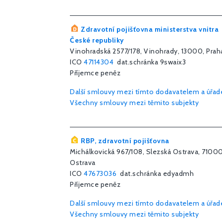
Zdravotní pojišťovna ministerstva vnitra
České republiky
Vinohradská 2577/178, Vinohrady, 13000, Prah
ICO
47114304
dat.schránka 9swaix3
Příjemce peněz
Další smlouvy mezi tímto dodavatelem a úřa
Všechny smlouvy mezi těmito subjekty
RBP, zdravotní pojišťovna
Michálkovická 967/108, Slezská Ostrava, 71000
Ostrava
ICO
47673036
dat.schránka edyadmh
Příjemce peněz
Další smlouvy mezi tímto dodavatelem a úřa
Všechny smlouvy mezi těmito subjekty