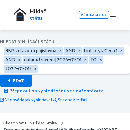
Hlídač
PŘIHLÁSIT SE
státu
HLEDAT V HLÍDAČI STÁTU
RBP, zdravotní pojišťovna
×
AND
×
hint.skrytaCena:1
×
AND
×
datumUzavreni:[2026-01-01
×
TO
×
2027-01-01}
×
HLEDAT
Přepnout na vyhledávání bez našeptávače
Nápověda jak vyhledávat
Snadné hledání
Hlídač Státu
Hlídač Smluv
Smlouva o dohodnuté ceně léčivého přípravku VYVGART