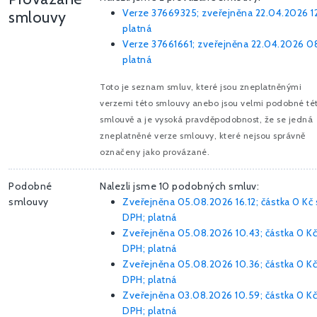
Verze 37669325; zveřejněna 22.04.2026 12
smlouvy
platná
Verze 37661661; zveřejněna 22.04.2026 08
platná
Toto je seznam smluv, které jsou zneplatněnými
verzemi této smlouvy anebo jsou velmi podobné té
smlouvě a je vysoká pravděpodobnost, že se jedná
zneplatněné verze smlouvy, které nejsou správně
označeny jako provázané.
Podobné
Nalezli jsme 10 podobných smluv:
smlouvy
Zveřejněna 05.08.2026 16.12; částka
0 Kč
DPH; platná
Zveřejněna 05.08.2026 10.43; částka
0 Kč
DPH; platná
Zveřejněna 05.08.2026 10.36; částka
0 Kč
DPH; platná
Zveřejněna 03.08.2026 10.59; částka
0 Kč
DPH; platná