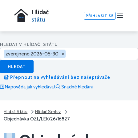
Hlídač
PŘIHLÁSIT SE
státu
HLEDAT V HLÍDAČI STÁTU
zverejneno:2026-05-30
×
HLEDAT
Přepnout na vyhledávání bez našeptávače
Nápověda jak vyhledávat
Snadné hledání
Hlídač Státu
Hlídač Smluv
Objednávka OZL/LEK/26/16827