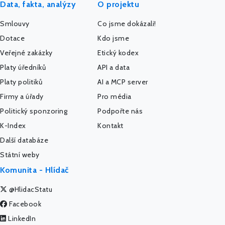
Data, fakta, analýzy
O projektu
Smlouvy
Co jsme dokázali!
Dotace
Kdo jsme
Veřejné zakázky
Etický kodex
Platy úředníků
API a data
Platy politiků
AI a MCP server
Firmy a úřady
Pro média
Politický sponzoring
Podpořte nás
K-Index
Kontakt
Další databáze
Státní weby
Komunita - Hlídač
@HlidacStatu
Facebook
LinkedIn