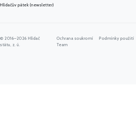
Hlídačův pátek (newsletter)
© 2016–2026 Hlídač
Ochrana soukromí
Podmínky použití
státu, z. ú.
Team
Začněte psát jméno úřadu, politika nebo co vás zajímá...