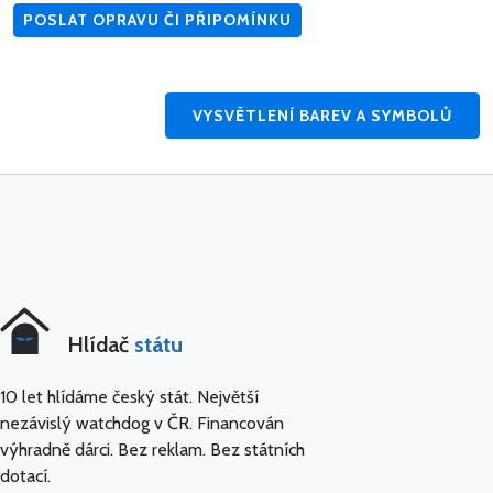
POSLAT OPRAVU ČI PŘIPOMÍNKU
VYSVĚTLENÍ BAREV A SYMBOLŮ
Hlídač
státu
10 let hlídáme český stát. Největší
nezávislý watchdog v ČR. Financován
výhradně dárci. Bez reklam. Bez státních
dotací.