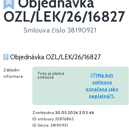
Objednávka
OZL/LEK/26/16827
Smlouva číslo 38190921
Objednávka OZL/LEK/26/16827
Základní
Toto je platná
(Má být
informace
smlouva
smlouva
označena jako
neplatná?).
Zveřejněna
30.05.2026 2:03:46
ID smlouvy 35876865
ID Verze: 38190921