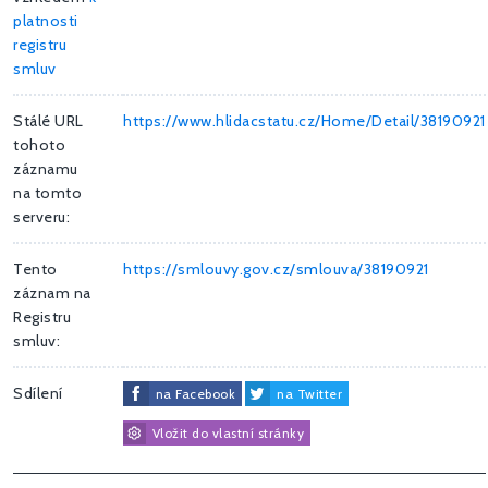
platnosti
registru
smluv
Stálé URL
https://www.hlidacstatu.cz/Home/Detail/38190921
tohoto
záznamu
na tomto
serveru:
Tento
https://smlouvy.gov.cz/smlouva/38190921
záznam na
Registru
smluv:
Sdílení
na Facebook
na Twitter
Vložit do vlastní stránky