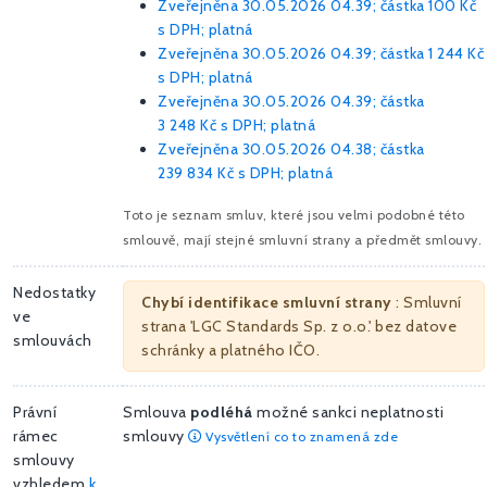
Zveřejněna 30.05.2026 04.39; částka
100 Kč
s DPH; platná
Zveřejněna 30.05.2026 04.39; částka
1 244 Kč
s DPH; platná
Zveřejněna 30.05.2026 04.39; částka
3 248 Kč
s DPH; platná
Zveřejněna 30.05.2026 04.38; částka
239 834 Kč
s DPH; platná
Toto je seznam smluv, které jsou velmi podobné této
smlouvě, mají stejné smluvní strany a předmět smlouvy.
Nedostatky
Chybí identifikace smluvní strany
: Smluvní
ve
strana 'LGC Standards Sp. z o.o.' bez datove
smlouvách
schránky a platného IČO.
Právní
Smlouva
podléhá
možné sankci neplatnosti
rámec
smlouvy
Vysvětlení co to znamená zde
smlouvy
vzhledem
k