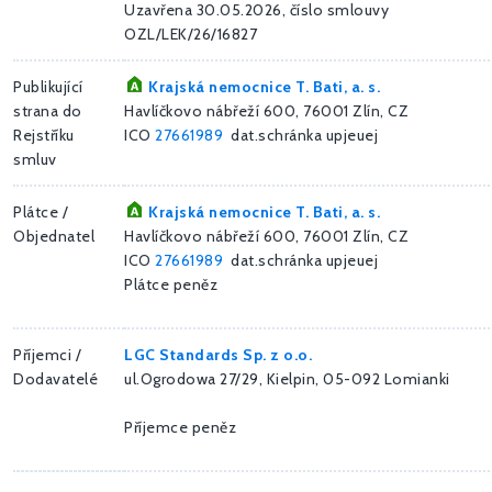
Uzavřena 30.05.2026, číslo smlouvy
OZL/LEK/26/16827
Publikující
Krajská nemocnice T. Bati, a. s.
strana do
Havlíčkovo nábřeží 600, 76001 Zlín, CZ
Rejstříku
ICO
27661989
dat.schránka upjeuej
smluv
Plátce /
Krajská nemocnice T. Bati, a. s.
Objednatel
Havlíčkovo nábřeží 600, 76001 Zlín, CZ
ICO
27661989
dat.schránka upjeuej
Plátce peněz
Příjemci /
LGC Standards Sp. z o.o.
Dodavatelé
ul.Ogrodowa 27/29, Kielpin, 05-092 Lomianki
Příjemce peněz