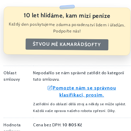
10 let hlídáme, kam mizí peníze
Každý den poskytujeme zdarma poradenství lidem i úřadům.
Podpořte nás!
ŠTVOU MĚ KAMARÁDŠOFTY
Oblast
Nepodařilo se nám správně zatřídit do kategorií
smlouvy
tuto smlouvu.
Pomozte nám se správnou
klasifikací, prosím.
Zatřídění do oblastí dělá stroj a někdy se může splést.
Každá vaše oprava našeho robota zpřesní. Díky.
Hodnota
Cena bez DPH:
10 805 Kč