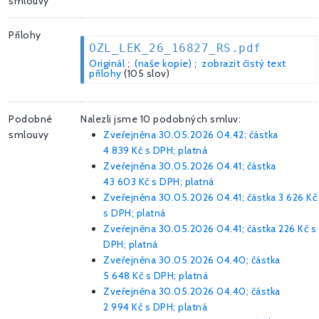
smlouvy
Přílohy
OZL_LEK_26_16827_RS.pdf
Originál
;
(naše kopie)
;
zobrazit čistý text
přílohy
(105 slov)
Podobné
Nalezli jsme 10 podobných smluv:
smlouvy
Zveřejněna 30.05.2026 04.42; částka
4 839 Kč
s DPH; platná
Zveřejněna 30.05.2026 04.41; částka
43 603 Kč
s DPH; platná
Zveřejněna 30.05.2026 04.41; částka
3 626 Kč
s DPH; platná
Zveřejněna 30.05.2026 04.41; částka
226 Kč
s
DPH; platná
Zveřejněna 30.05.2026 04.40; částka
5 648 Kč
s DPH; platná
Zveřejněna 30.05.2026 04.40; částka
2 994 Kč
s DPH; platná