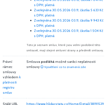
s DPH; platná
Zveřejněna 30.05.2026 03.11; částka
5 633 Kč
s DPH; platná
Zveřejněna 30.05.2026 03.11; částka
9 943 Kč
s DPH; platná
Zveřejněna 30.05.2026 03.11; částka
1 504 Kč
s DPH; platná
Toto je seznam smluv, které jsou velmi podobné této
smlouvě, mají stejné smluvní strany a předmět smlouvy.
Právní
Smlouva
podléhá
možné sankci neplatnosti
rámec
smlouvy
Vysvětlení co to znamená zde
smlouvy
vzhledem
k
platnosti
registru
smluv
Stálé URL
https://www.hlidacstatu.cz/Home/Detail/38191529