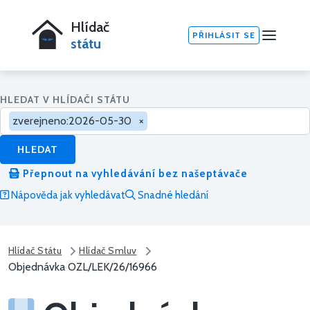
Hlídač
PŘIHLÁSIT SE
státu
HLEDAT V HLÍDAČI STÁTU
zverejneno:2026-05-30
×
HLEDAT
Přepnout na vyhledávání bez našeptávače
Nápověda jak vyhledávat
Snadné hledání
Hlídač Státu
Hlídač Smluv
Objednávka OZL/LEK/26/16966