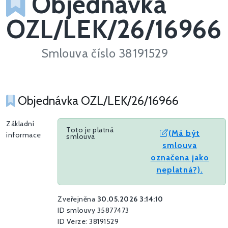
Objednávka
OZL/LEK/26/16966
Smlouva číslo 38191529
Objednávka OZL/LEK/26/16966
Základní
Toto je platná
(Má být
informace
smlouva
smlouva
označena jako
neplatná?).
Zveřejněna
30.05.2026 3:14:10
ID smlouvy 35877473
ID Verze: 38191529