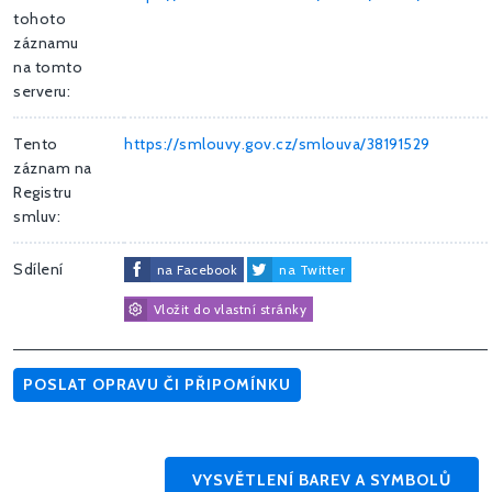
tohoto
záznamu
na tomto
serveru:
Tento
https://smlouvy.gov.cz/smlouva/38191529
záznam na
Registru
smluv:
Sdílení
na Facebook
na Twitter
Vložit do vlastní stránky
POSLAT OPRAVU ČI PŘIPOMÍNKU
VYSVĚTLENÍ BAREV A SYMBOLŮ