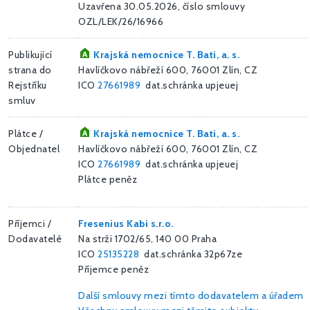
Uzavřena 30.05.2026, číslo smlouvy
OZL/LEK/26/16966
Publikující
Krajská nemocnice T. Bati, a. s.
strana do
Havlíčkovo nábřeží 600, 76001 Zlín, CZ
Rejstříku
ICO
27661989
dat.schránka upjeuej
smluv
Plátce /
Krajská nemocnice T. Bati, a. s.
Objednatel
Havlíčkovo nábřeží 600, 76001 Zlín, CZ
ICO
27661989
dat.schránka upjeuej
Plátce peněz
Příjemci /
Fresenius Kabi s.r.o.
Dodavatelé
Na strži 1702/65, 140 00 Praha
ICO
25135228
dat.schránka 32p67ze
Příjemce peněz
Další smlouvy mezi tímto dodavatelem a úřadem