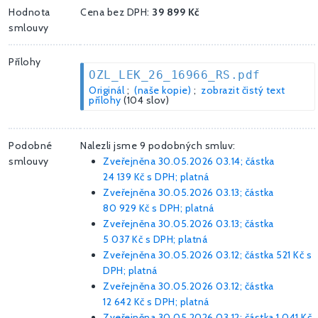
Hodnota
Cena bez DPH:
39 899 Kč
smlouvy
Přílohy
OZL_LEK_26_16966_RS.pdf
Originál
;
(naše kopie)
;
zobrazit čistý text
přílohy
(104 slov)
Podobné
Nalezli jsme 9 podobných smluv:
smlouvy
Zveřejněna 30.05.2026 03.14; částka
24 139 Kč
s DPH; platná
Zveřejněna 30.05.2026 03.13; částka
80 929 Kč
s DPH; platná
Zveřejněna 30.05.2026 03.13; částka
5 037 Kč
s DPH; platná
Zveřejněna 30.05.2026 03.12; částka
521 Kč
s
DPH; platná
Zveřejněna 30.05.2026 03.12; částka
12 642 Kč
s DPH; platná
Zveřejněna 30.05.2026 03.12; částka
1 041 Kč