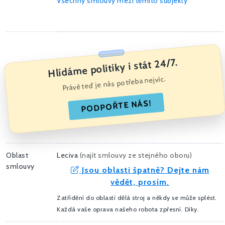
Všechny smlouvy mezi těmito subjekty
Hlídáme politiky i stát 24/7.
Právě teď je nás potřeba nejvíc.
PODPOŘTE NÁS!
Oblast
Leciva
(
najít smlouvy ze stejného oboru
)
smlouvy
Jsou oblasti špatně? Dejte nám
vědět, prosím.
Zatřídění do oblastí dělá stroj a někdy se může splést.
Každá vaše oprava našeho robota zpřesní. Díky.