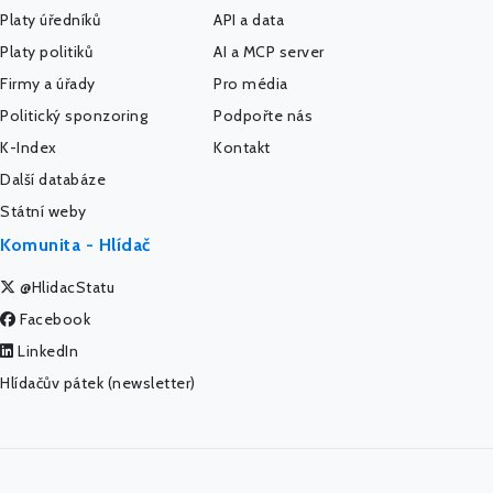
Platy úředníků
API a data
Platy politiků
AI a MCP server
Firmy a úřady
Pro média
Politický sponzoring
Podpořte nás
K-Index
Kontakt
Další databáze
Státní weby
Komunita - Hlídač
@HlidacStatu
Facebook
LinkedIn
Hlídačův pátek (newsletter)