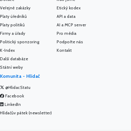
Veřejné zakázky
Etický kodex
Platy úředníků
API a data
Platy politiků
AI a MCP server
Firmy a úřady
Pro média
Politický sponzoring
Podpořte nás
K-Index
Kontakt
Další databáze
Státní weby
Komunita - Hlídač
@HlidacStatu
Facebook
LinkedIn
Hlídačův pátek (newsletter)