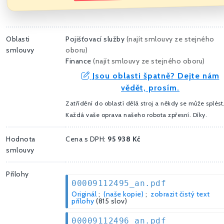
Oblasti
Pojišťovací služby
(
najít smlouvy ze stejného
smlouvy
oboru
)
Finance
(
najít smlouvy ze stejného oboru
)
Jsou oblasti špatně? Dejte nám
vědět, prosím.
Zatřídění do oblastí dělá stroj a někdy se může splést
Každá vaše oprava našeho robota zpřesní. Díky.
Hodnota
Cena s DPH:
95 938 Kč
smlouvy
Přílohy
00009112495_an.pdf
Originál
;
(naše kopie)
;
zobrazit čistý text
přílohy
(815 slov)
00009112496_an.pdf