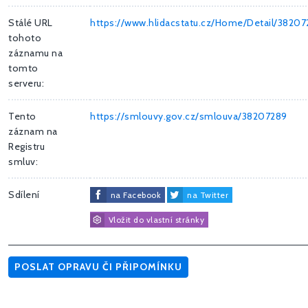
Stálé URL
https://www.hlidacstatu.cz/Home/Detail/38207
tohoto
záznamu na
tomto
serveru:
Tento
https://smlouvy.gov.cz/smlouva/38207289
záznam na
Registru
smluv:
Sdílení
na Facebook
na Twitter
Vložit do vlastní stránky
POSLAT OPRAVU ČI PŘIPOMÍNKU