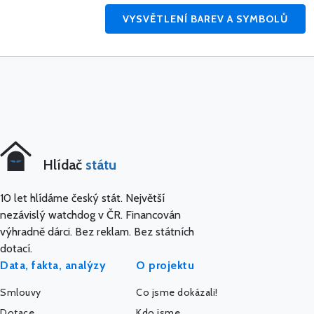
VYSVĚTLENÍ BAREV A SYMBOLŮ
Hlídač
státu
10 let hlídáme český stát. Největší
nezávislý watchdog v ČR. Financován
výhradně dárci. Bez reklam. Bez státních
dotací.
Data, fakta, analýzy
O projektu
Smlouvy
Co jsme dokázali!
Dotace
Kdo jsme