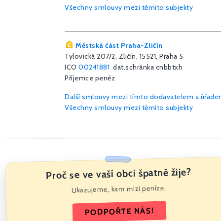
Všechny smlouvy mezi těmito subjekty
Městská část Praha-Zličín
Tylovická 207/2, Zličín, 15521, Praha 5
ICO
00241881
dat.schránka cnbbtxh
Příjemce peněz
Další smlouvy mezi tímto dodavatelem a úřad
Všechny smlouvy mezi těmito subjekty
Proč se ve vaší obci špatně žije?
Ukazujeme, kam mizí peníze.
PODPOŘTE NÁS!