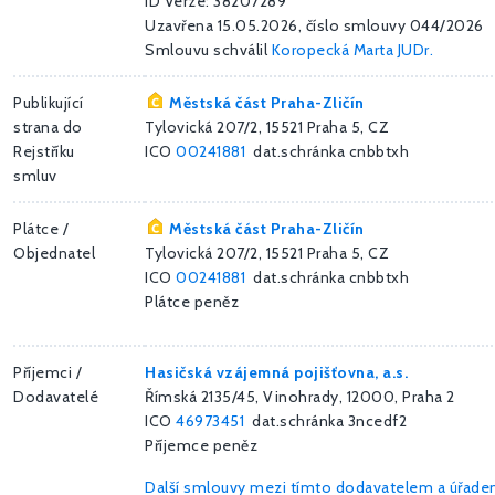
ID Verze: 38207289
Uzavřena 15.05.2026, číslo smlouvy 044/2026
Smlouvu schválil
Koropecká Marta JUDr.
Publikující
Městská část Praha-Zličín
strana do
Tylovická 207/2, 15521 Praha 5, CZ
Rejstříku
ICO
00241881
dat.schránka cnbbtxh
smluv
Plátce /
Městská část Praha-Zličín
Objednatel
Tylovická 207/2, 15521 Praha 5, CZ
ICO
00241881
dat.schránka cnbbtxh
Plátce peněz
Příjemci /
Hasičská vzájemná pojišťovna, a.s.
Dodavatelé
Římská 2135/45, Vinohrady, 12000, Praha 2
ICO
46973451
dat.schránka 3ncedf2
Příjemce peněz
Další smlouvy mezi tímto dodavatelem a úřad