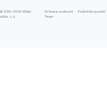
© 2016–2026 Hlídač
Ochrana soukromí
Podmínky použití
státu, z. ú.
Team
Začněte psát jméno úřadu, politika nebo co vás zajímá...