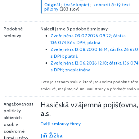
Originál
;
(naše kopie)
;
zobrazit čistý text
přílohy
(283 slov)
Podobné
Nalezli jsme 3 podobné smlouvy:
smlouvy
Zveřejněna 03.07.2026 09.22; částka
136 074 Kč
s DPH; platná
Zveřejněna 12.08.2020 16.14; částka
26 620
s DPH; platná
Zveřejněna 12.06.2026 12.18; částka
136 074
s DPH; zneplatněna
Toto je seznam smluv, které jsou velmi podobné této
smlouvě, mají stejné smluvní strany a předmět smlou
Hasičská vzájemná pojišťovna,
Angažovanost
politicky
a.s.
aktivních
Další smlouvy firmy
osob v
soukromé
Jiří Žižka
firmě u této