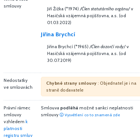
smlouvy
Jiří Žižka (*1974)
/Člen statutárního orgánu/
v
Hasičská vzájemná pojišťovna, a.s. (od
01.03.2022)
Jiřina Brychcí
Jiřina Brychcí (*1965)
/Člen dozorčí rady/
v
Hasičská vzájemná pojišťovna, a.s. (od
30.07.2019)
Nedostatky
Chybné strany smlouvy
: Objednatel je i na
ve smlouvách
straně dodavatele
Právní rámec
Smlouva
podléhá
možné sankci neplatnosti
smlouvy
smlouvy
Vysvětlení co to znamená zde
vzhledem
k
platnosti
registru smluv