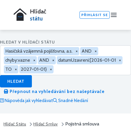
Hlídač
PŘIHLÁSIT SE
státu
HLEDAT V HLÍDAČI STÁTU
Hasičská vzájemná pojišťovna, a.s.
×
AND
×
chyby:vazne
×
AND
×
datumUzavreni:[2026-01-01
×
TO
×
2027-01-01}
×
HLEDAT
Přepnout na vyhledávání bez našeptávače
Nápověda jak vyhledávat
Snadné hledání
Pojistná smlouva
Hlídač Státu
Hlídač Smluv