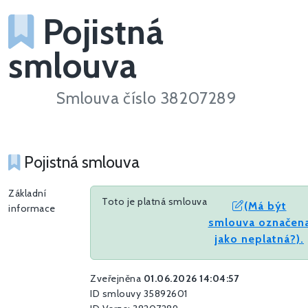
Pojistná
smlouva
Smlouva číslo 38207289
Pojistná smlouva
Základní
Toto je platná smlouva
(Má být
informace
smlouva označen
jako neplatná?).
Zveřejněna
01.06.2026 14:04:57
ID smlouvy 35892601