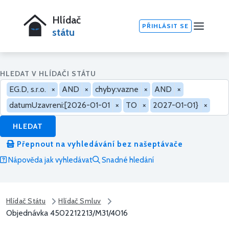
Hlídač
PŘIHLÁSIT SE
státu
HLEDAT V HLÍDAČI STÁTU
EG.D, s.r.o.
×
AND
×
chyby:vazne
×
AND
×
datumUzavreni:[2026-01-01
×
TO
×
2027-01-01}
×
HLEDAT
Přepnout na vyhledávání bez našeptávače
Nápověda jak vyhledávat
Snadné hledání
Hlídač Státu
Hlídač Smluv
Objednávka 4502212213/M31/4016