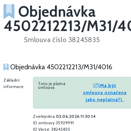
Objednávka
4502212213/M31/4
Smlouva číslo 38245835
Objednávka 4502212213/M31/4016
Základní
Toto je platná
(Má být
informace
smlouva
smlouva označena
jako neplatná?).
Zveřejněna
03.06.2026 11:30:14
ID smlouvy 35929991
ID Verze: 38245835