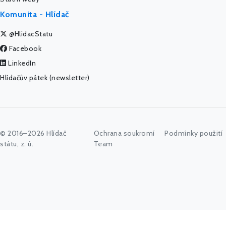
Komunita - Hlídač
@HlidacStatu
Facebook
LinkedIn
Hlídačův pátek (newsletter)
© 2016–2026 Hlídač
Ochrana soukromí
Podmínky použití
státu, z. ú.
Team
Začněte psát jméno úřadu, politika nebo co vás zajímá...