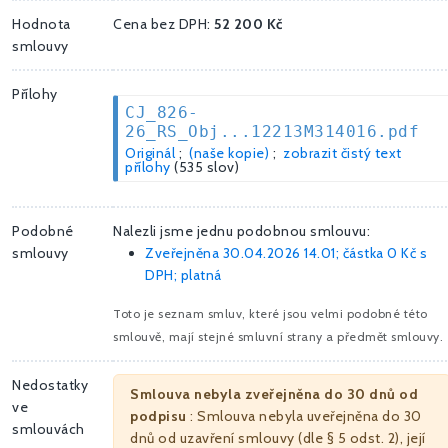
Hodnota
Cena bez DPH:
52 200 Kč
smlouvy
Přílohy
CJ_826-
26_RS_Obj...12213M314016.pdf
Originál
;
(naše kopie)
;
zobrazit čistý text
přílohy
(535 slov)
Podobné
Nalezli jsme jednu podobnou smlouvu:
smlouvy
Zveřejněna 30.04.2026 14.01; částka
0 Kč
s
DPH; platná
Toto je seznam smluv, které jsou velmi podobné této
smlouvě, mají stejné smluvní strany a předmět smlouvy.
Nedostatky
Smlouva nebyla zveřejněna do 30 dnů od
ve
podpisu
: Smlouva nebyla uveřejněna do 30
smlouvách
dnů od uzavření smlouvy (dle § 5 odst. 2), její