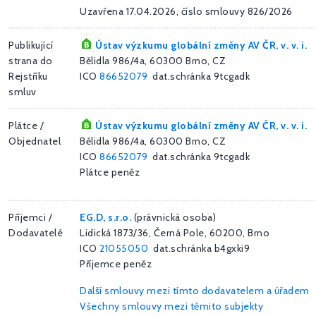
Uzavřena 17.04.2026, číslo smlouvy 826/2026
Publikující
Ústav výzkumu globální změny AV ČR, v. v. i.
strana do
Bělidla 986/4a, 60300 Brno, CZ
Rejstříku
ICO
86652079
dat.schránka 9tcgadk
smluv
Plátce /
Ústav výzkumu globální změny AV ČR, v. v. i.
Objednatel
Bělidla 986/4a, 60300 Brno, CZ
ICO
86652079
dat.schránka 9tcgadk
Plátce peněz
Příjemci /
EG.D, s.r.o.
(právnická osoba)
Dodavatelé
Lidická 1873/36, Černá Pole, 60200, Brno
ICO
21055050
dat.schránka b4gxki9
Příjemce peněz
Další smlouvy mezi tímto dodavatelem a úřadem
Všechny smlouvy mezi těmito subjekty