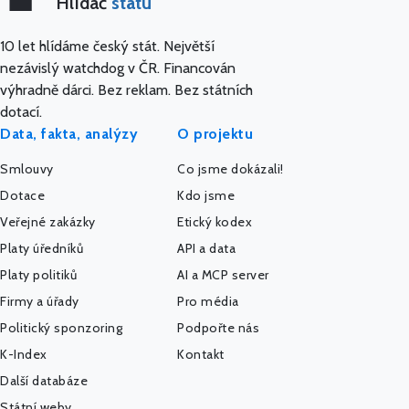
Hlídač
státu
10 let hlídáme český stát. Největší
nezávislý watchdog v ČR. Financován
výhradně dárci. Bez reklam. Bez státních
dotací.
Data, fakta, analýzy
O projektu
Smlouvy
Co jsme dokázali!
Dotace
Kdo jsme
Veřejné zakázky
Etický kodex
Platy úředníků
API a data
Platy politiků
AI a MCP server
Firmy a úřady
Pro média
Politický sponzoring
Podpořte nás
K-Index
Kontakt
Další databáze
Státní weby