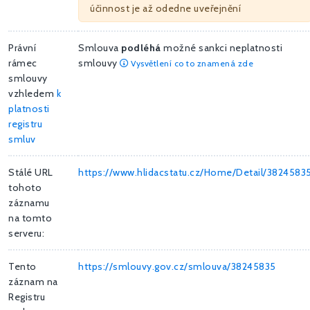
účinnost je až odedne uveřejnění
Právní
Smlouva
podléhá
možné sankci neplatnosti
rámec
smlouvy
Vysvětlení co to znamená zde
smlouvy
vzhledem
k
platnosti
registru
smluv
Stálé URL
https://www.hlidacstatu.cz/Home/Detail/3824583
tohoto
záznamu
na tomto
serveru:
Tento
https://smlouvy.gov.cz/smlouva/38245835
záznam na
Registru