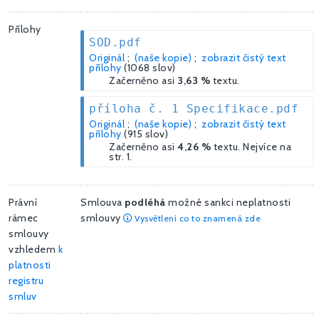
Přílohy
SOD.pdf
Originál
;
(naše kopie)
;
zobrazit čistý text
přílohy
(1068 slov)
Začerněno asi
3,63 %
textu.
příloha č. 1 Specifikace.pdf
Originál
;
(naše kopie)
;
zobrazit čistý text
přílohy
(915 slov)
Začerněno asi
4,26 %
textu. Nejvíce na
str. 1.
Právní
Smlouva
podléhá
možné sankci neplatnosti
rámec
smlouvy
Vysvětlení co to znamená zde
smlouvy
vzhledem
k
platnosti
registru
smluv