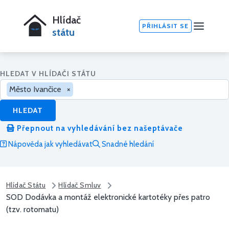
Hlídač
PŘIHLÁSIT SE
státu
HLEDAT V HLÍDAČI STÁTU
Město Ivančice
×
HLEDAT
Přepnout na vyhledávání bez našeptávače
Nápověda jak vyhledávat
Snadné hledání
Hlídač Státu
Hlídač Smluv
SOD Dodávka a montáž elektronické kartotéky přes patro
(tzv. rotomatu)