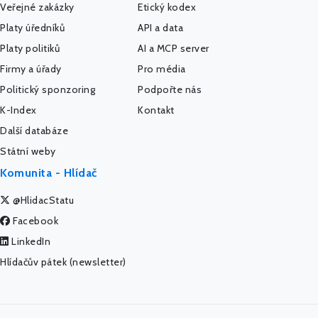
Veřejné zakázky
Etický kodex
Platy úředníků
API a data
Platy politiků
AI a MCP server
Firmy a úřady
Pro média
Politický sponzoring
Podpořte nás
K-Index
Kontakt
Další databáze
Státní weby
Komunita - Hlídač
@HlidacStatu
Facebook
LinkedIn
Hlídačův pátek (newsletter)