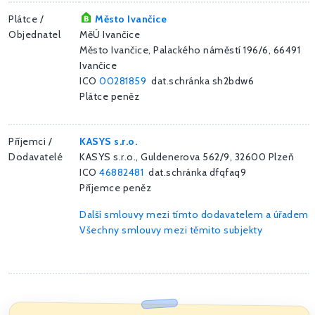
Plátce /
Město Ivančice
Objednatel
MěÚ Ivančice
Město Ivančice, Palackého náměstí 196/6, 66491
Ivančice
ICO
00281859
dat.schránka sh2bdw6
Plátce peněz
Příjemci /
KASYS s.r.o.
Dodavatelé
KASYS s.r.o., Guldenerova 562/9, 32600 Plzeň
ICO
46882481
dat.schránka dfqfaq9
Příjemce peněz
Další smlouvy mezi tímto dodavatelem a úřadem
Všechny smlouvy mezi těmito subjekty