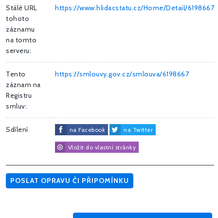
Stálé URL
https://www.hlidacstatu.cz/Home/Detail/6198667
tohoto
záznamu
na tomto
serveru:
Tento
https://smlouvy.gov.cz/smlouva/6198667
záznam na
Registru
smluv:
Sdílení
na Facebook
na Twitter
Vložit do vlastní stránky
POSLAT OPRAVU ČI PŘIPOMÍNKU