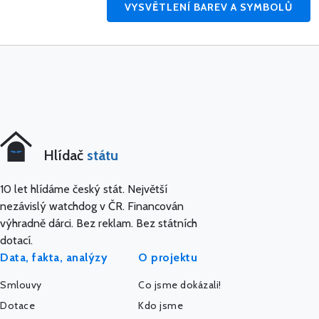
VYSVĚTLENÍ BAREV A SYMBOLŮ
Hlídač
státu
10 let hlídáme český stát. Největší
nezávislý watchdog v ČR. Financován
výhradně dárci. Bez reklam. Bez státních
dotací.
Data, fakta, analýzy
O projektu
Smlouvy
Co jsme dokázali!
Dotace
Kdo jsme