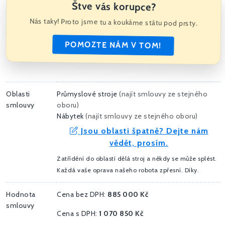
Štve vás korupce?
Nás taky! Proto jsme tu a koukáme státu pod prsty.
POMOZTE NÁM V TOM!
Oblasti
Průmyslové stroje
(
najít smlouvy ze stejného
smlouvy
oboru
)
Nábytek
(
najít smlouvy ze stejného oboru
)
Jsou oblasti špatně? Dejte nám
vědět, prosím.
Zatřídění do oblastí dělá stroj a někdy se může splést.
Každá vaše oprava našeho robota zpřesní. Díky.
Hodnota
Cena bez DPH:
885 000 Kč
smlouvy
Cena s DPH:
1 070 850 Kč