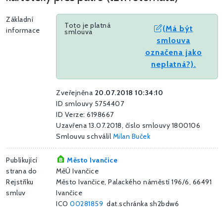
Základní
Toto je platná
(Má být
informace
smlouva
smlouva
označena jako
neplatná?).
Zveřejněna
20.07.2018 10:34:10
ID smlouvy 5754407
ID Verze: 6198667
Uzavřena 13.07.2018, číslo smlouvy 1800106
Smlouvu schválil
Milan Buček
Publikující
Město Ivančice
strana do
MěÚ Ivančice
Rejstříku
Město Ivančice, Palackého náměstí 196/6, 66491
smluv
Ivančice
ICO
00281859
dat.schránka sh2bdw6