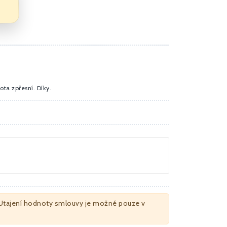
ota zpřesní. Díky.
Utajení hodnoty smlouvy je možné pouze v