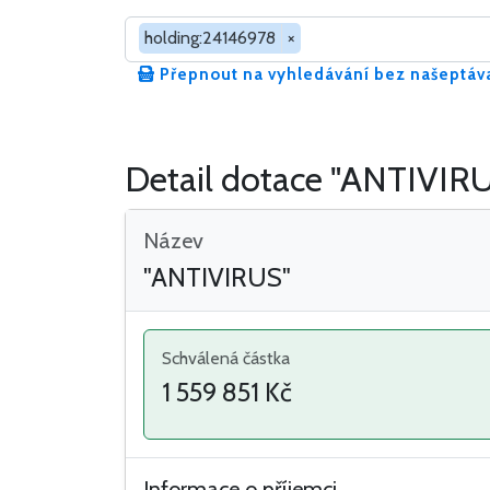
Hledat v dotacích
holding:24146978
×
Přepnout na vyhledávání bez našeptáv
Detail dotace "ANTIVIR
Název
"ANTIVIRUS"
Schválená částka
1 559 851 Kč
Informace o příjemci