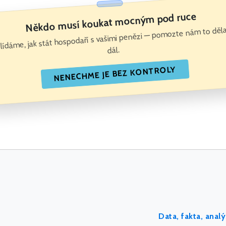
Někdo musí koukat mocným pod ruce
lídáme, jak stát hospodaří s vašimi penězi — pomozte nám to děl
dál.
NENECHME JE BEZ KONTROLY
Data, fakta, anal