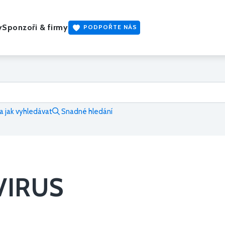
y
Sponzoři & firmy
PODPOŘTE NÁS
 jak vyhledávat
Snadné hledání
VIRUS