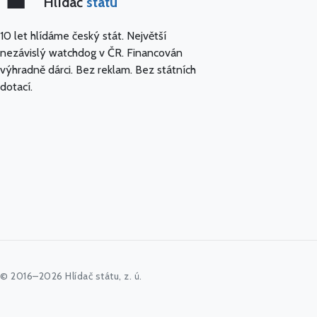
Hlídač
státu
10 let hlídáme český stát. Největší
nezávislý watchdog v ČR. Financován
výhradně dárci. Bez reklam. Bez státních
dotací.
© 2016–2026 Hlídač státu, z. ú.