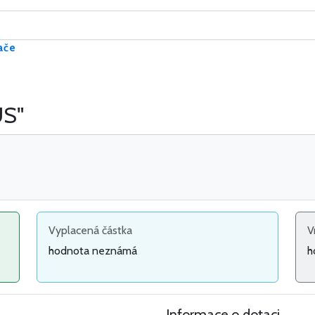
ače
US"
Vyplacená částka
V
hodnota neznámá
h
Informace o dotaci