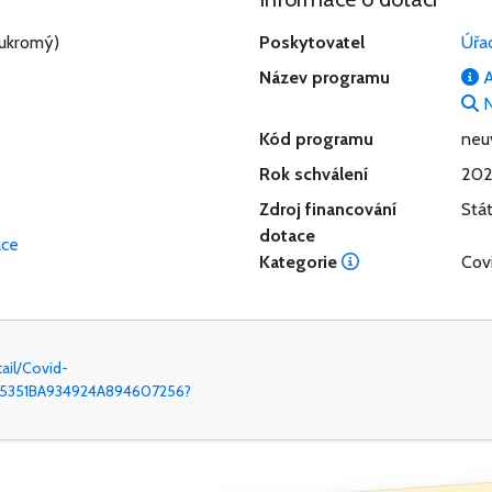
ukromý)
Poskytovatel
Úřa
Název programu
A
N
Kód programu
neu
Rok schválení
202
Zdroj financování
Stá
dotace
ace
Kategorie
Cov
ail/Covid-
25351BA934924A894607256?