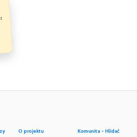
at
ýzy
O projektu
Komunita - Hlídač