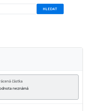
HLEDAT
rácená částka
odnota neznámá