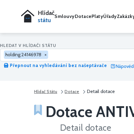
Hlídač
Smlouvy
Dotace
Platy
Úřady
Zakázk
státu
HLEDAT V HLÍDAČI STÁTU
holding:24146978
×
Přepnout na vyhledávání bez našeptávače
Nápověda
Detail dotace
Hlídač Státu
Dotace
Dotace ANTI
Detail dotace