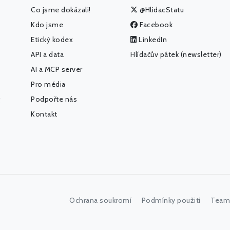
Co jsme dokázali!
@HlidacStatu
Kdo jsme
Facebook
Etický kodex
LinkedIn
API a data
Hlídačův pátek (newsletter)
AI a MCP server
Pro média
Podpořte nás
Kontakt
Ochrana soukromí
Podmínky použití
Team