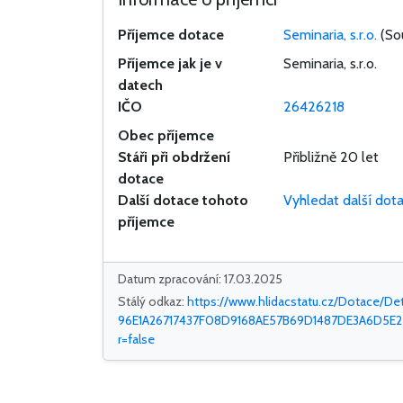
Příjemce dotace
Seminaria, s.r.o.
(So
Příjemce jak je v
Seminaria, s.r.o.
datech
IČO
26426218
Obec příjemce
Stáři při obdržení
Přibližně 20 let
dotace
Další dotace tohoto
Vyhledat další dot
příjemce
Datum zpracování: 17.03.2025
Stálý odkaz:
https://www.hlidacstatu.cz/Dotace/Det
96E1A26717437F08D9168AE57B69D1487DE3A6D5E
r=false