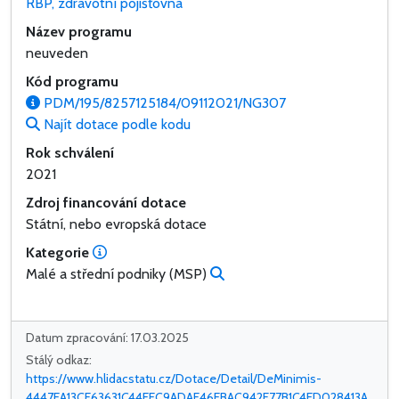
RBP, zdravotní pojišťovna
Název programu
neuveden
Kód programu
PDM/195/8257125184/09112021/NG307
Najít dotace podle kodu
Rok schválení
2021
Zdroj financování dotace
Státní, nebo evropská dotace
Kategorie
Malé a střední podniky (MSP)
Datum zpracování: 17.03.2025
Stálý odkaz:
https://www.hlidacstatu.cz/Dotace/Detail/DeMinimis-
4447EA13CF63631C44EEC9ADAF46EBAC942F77B1C4ED028413A