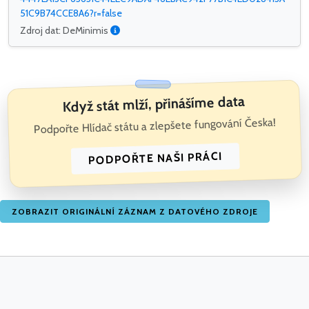
51C9B74CCE8A6?r=false
Zdroj dat: DeMinimis
Když stát mlží, přinášíme data
Podpořte Hlídač státu a zlepšete fungování Česka!
PODPOŘTE NAŠI PRÁCI
ZOBRAZIT ORIGINÁLNÍ ZÁZNAM Z DATOVÉHO ZDROJE