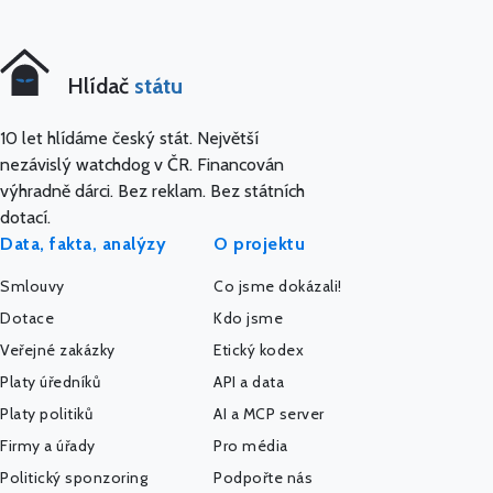
Hlídač
státu
10 let hlídáme český stát. Největší
nezávislý watchdog v ČR. Financován
výhradně dárci. Bez reklam. Bez státních
dotací.
Data, fakta, analýzy
O projektu
Smlouvy
Co jsme dokázali!
Dotace
Kdo jsme
Veřejné zakázky
Etický kodex
Platy úředníků
API a data
Platy politiků
AI a MCP server
Firmy a úřady
Pro média
Politický sponzoring
Podpořte nás