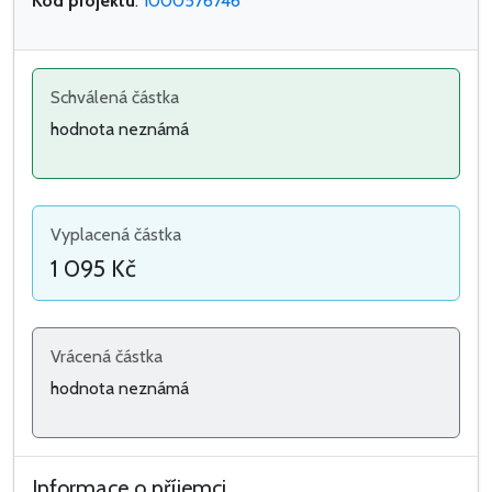
Kód projektu
:
1000576746
Schválená částka
hodnota neznámá
Vyplacená částka
1 095 Kč
Vrácená částka
hodnota neznámá
Informace o příjemci