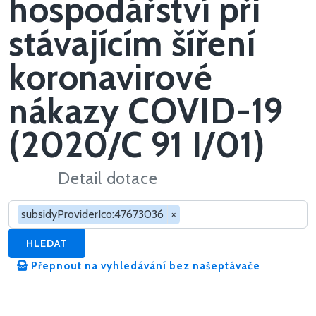
hospodářství při
stávajícím šíření
koronavirové
nákazy COVID-19
(2020/C 91 I/01)
Detail dotace
Hledat v dotacích
subsidyProviderIco:47673036
×
HLEDAT
Přepnout na vyhledávání bez našeptávače