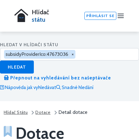
Hlídač
PŘIHLÁSIT SE
státu
HLEDAT V HLÍDAČI STÁTU
subsidyProviderIco:47673036
×
HLEDAT
Přepnout na vyhledávání bez našeptávače
Nápověda jak vyhledávat
Snadné hledání
Detail dotace
Hlídač Státu
Dotace
Dotace