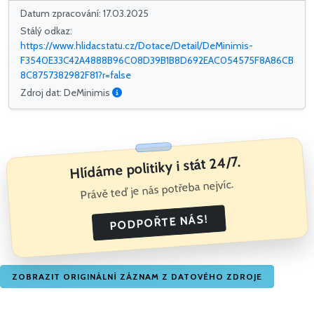
Datum zpracování: 17.03.2025
Stálý odkaz:
https://www.hlidacstatu.cz/Dotace/Detail/DeMinimis-
F3540E33C42A4888B96C08D39B1B8D692EAC054575F8A86CB
8C8757382982F81?r=false
Zdroj dat: DeMinimis
Hlídáme politiky i stát 24/7.
Právě teď je nás potřeba nejvíc.
PODPOŘTE NÁS!
ZOBRAZIT ORIGINÁLNÍ ZÁZNAM Z DATOVÉHO ZDROJE