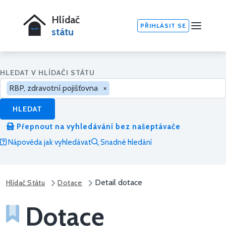
Hlídač
PŘIHLÁSIT SE
státu
HLEDAT V HLÍDAČI STÁTU
RBP, zdravotní pojišťovna
×
HLEDAT
Přepnout na vyhledávání bez našeptávače
Nápověda jak vyhledávat
Snadné hledání
Detail dotace
Hlídač Státu
Dotace
Dotace