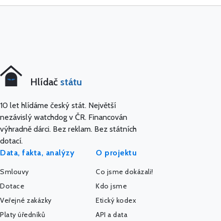
Hlídač
státu
10 let hlídáme český stát. Největší
nezávislý watchdog v ČR. Financován
výhradně dárci. Bez reklam. Bez státních
dotací.
Data, fakta, analýzy
O projektu
Smlouvy
Co jsme dokázali!
Dotace
Kdo jsme
Veřejné zakázky
Etický kodex
Platy úředníků
API a data