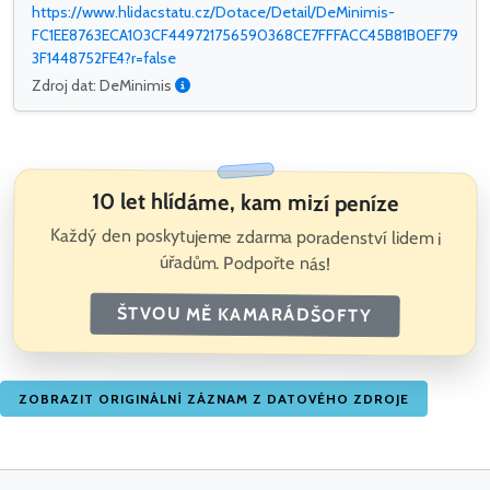
https://www.hlidacstatu.cz/Dotace/Detail/DeMinimis-
FC1EE8763ECA103CF449721756590368CE7FFFACC45B81B0EF79
3F1448752FE4?r=false
Zdroj dat: DeMinimis
10 let hlídáme, kam mizí peníze
Každý den poskytujeme zdarma poradenství lidem i
úřadům. Podpořte nás!
ŠTVOU MĚ KAMARÁDŠOFTY
ZOBRAZIT ORIGINÁLNÍ ZÁZNAM Z DATOVÉHO ZDROJE