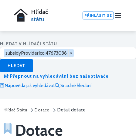
Hlídač
PŘIHLÁSIT SE
státu
HLEDAT V HLÍDAČI STÁTU
subsidyProviderIco:47673036
×
HLEDAT
Přepnout na vyhledávání bez našeptávače
Nápověda jak vyhledávat
Snadné hledání
Detail dotace
Hlídač Státu
Dotace
Dotace