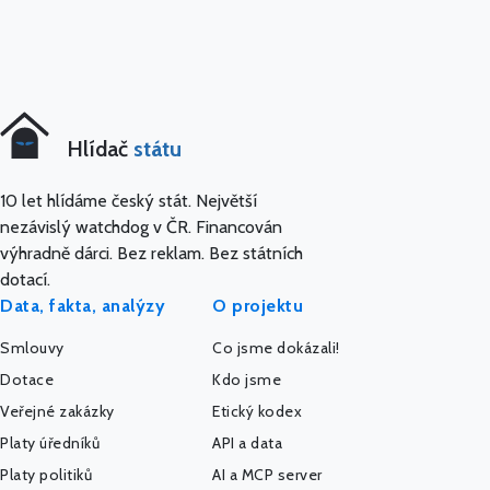
Hlídač
státu
10 let hlídáme český stát. Největší
nezávislý watchdog v ČR. Financován
výhradně dárci. Bez reklam. Bez státních
dotací.
Data, fakta, analýzy
O projektu
Smlouvy
Co jsme dokázali!
Dotace
Kdo jsme
Veřejné zakázky
Etický kodex
Platy úředníků
API a data
Platy politiků
AI a MCP server