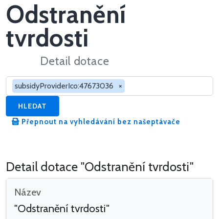
Odstranění
tvrdosti
Detail dotace
Hledat v dotacích
subsidyProviderIco:47673036
×
HLEDAT
Přepnout na vyhledávání bez našeptávače
Detail dotace "Odstranění tvrdosti"
Název
"Odstranění tvrdosti"