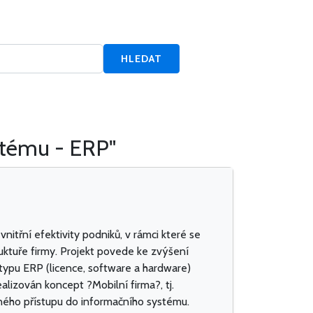
HLEDAT
stému - ERP"
vnitřní efektivity podniků, v rámci které se
ktuře firmy. Projekt povede ke zvýšení
ypu ERP (licence, software a hardware)
izován koncept ?Mobilní firma?, tj.
eného přístupu do informačního systému.