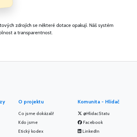
atových zdrojích se některé dotace opakují. Náš systém
plnost a transparentnost.
ýzy
O projektu
Komunita - Hlídač
Co jsme dokázali!
@HlidacStatu
Kdo jsme
Facebook
Etický kodex
LinkedIn