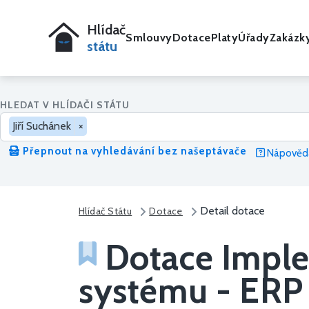
Hlídač
Smlouvy
Dotace
Platy
Úřady
Zakázk
státu
HLEDAT V HLÍDAČI STÁTU
Jiří Suchánek
×
Přepnout na vyhledávání bez našeptávače
Nápověda
Detail dotace
Hlídač Státu
Dotace
Dotace Imple
systému - ERP