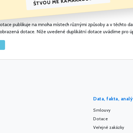
ŠTVOU MĚ KAMARÁDŠOFTY
t dotace publikuje na mnoha místech různými způsoby a v těchto d
 zobrazená dotace. Níže uvedené duplikátní dotace uvádíme pro ú
Data, fakta, anal
Smlouvy
Dotace
Veřejné zakázky