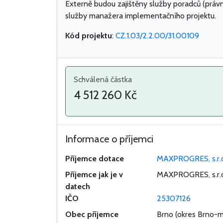
Externě budou zajištěny služby poradců (právn
služby manažera implementačního projektu.
Kód projektu
:
CZ.1.03/2.2.00/31.00109
Schválená částka
4 512 260 Kč
Informace o příjemci
Příjemce dotace
MAXPROGRES, s.r.
Příjemce jak je v
MAXPROGRES, s.r.
datech
IČO
25307126
Obec příjemce
Brno
(okres Brno-m