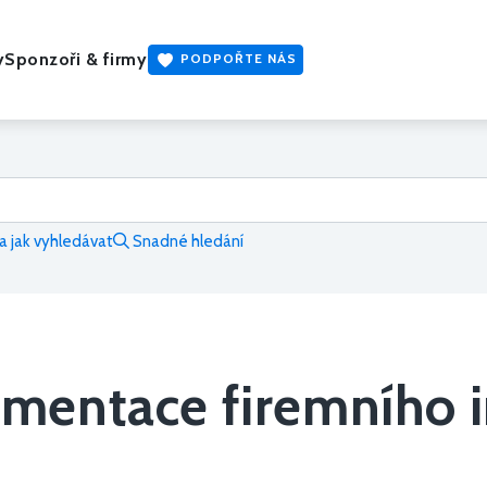
y
Sponzoři & firmy
PODPOŘTE NÁS
 jak vyhledávat
Snadné hledání
mentace firemního 