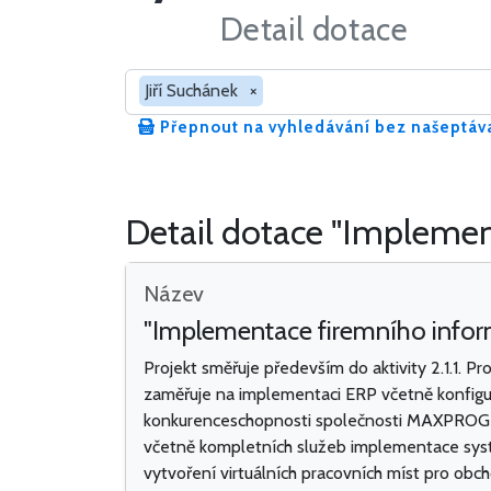
Detail dotace
Hledat v dotacích
Jiří Suchánek
×
Přepnout na vyhledávání bez našeptáv
Detail dotace "Impleme
Název
"Implementace firemního info
Projekt směřuje především do aktivity 2.1.1. Pr
zaměřuje na implementaci ERP včetně konfigur
konkurenceschopnosti společnosti MAXPROGRES
včetně kompletních služeb implementace systé
vytvoření virtuálních pracovních míst pro ob