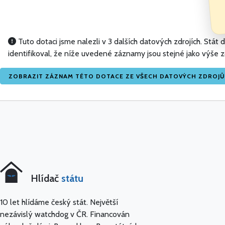
Tuto dotaci jsme nalezli v 3 dalších datových zdrojích. Stá
identifikoval, že níže uvedené záznamy jsou stejné jako výše
ZOBRAZIT ZÁZNAM TÉTO DOTACE ZE VŠECH DATOVÝCH ZDROJŮ
Hlídač
státu
10 let hlídáme český stát. Největší
nezávislý watchdog v ČR. Financován