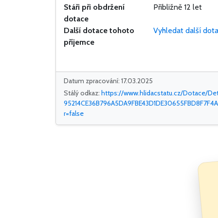
Stáři při obdržení
Přibližně 12 let
dotace
Další dotace tohoto
Vyhledat další dot
příjemce
Datum zpracování: 17.03.2025
Stálý odkaz:
https://www.hlidacstatu.cz/Dotace/Det
95214CE36B796A5DA9FBE43D1DE30655FBD8F7F4A
r=false