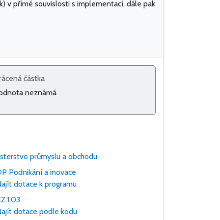
) v přímé souvislosti s implementací, dále pak
rácená částka
odnota neznámá
isterstvo průmyslu a obchodu
P Podnikání a inovace
ajít dotace k programu
Z.1.03
ajít dotace podle kodu