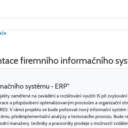
ače
ntace firemního informačního sy
rmačního systému - ERP"
ojekty zaměřené na zavádění a rozšiřování využití IS při zvyšování 
ace a přizpůsobení optimalizovaným procesům a organizační stru
. V rámci projektu se bude pořizovat nový informační systém t
mu, předimplementační analýzy a testovacího provozu. Bude real
chodní manažery, techniky a pracovníky prodeje s možností vzdál