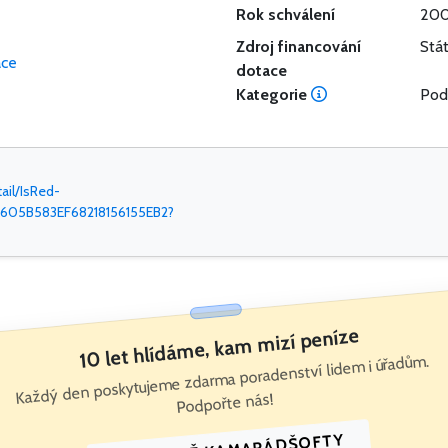
Rok schválení
20
Zdroj financování
Stá
ace
dotace
Kategorie
Pod
ail/IsRed-
605B583EF68218156155EB2?
10 let hlídáme, kam mizí peníze
Každý den poskytujeme zdarma poradenství lidem i úřadům.
Podpořte nás!