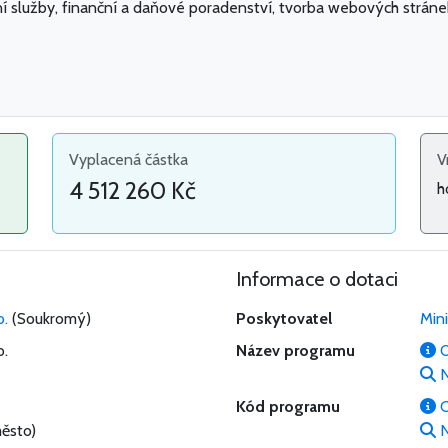
í služby, finanční a daňové poradenství, tvorba webových stránek
Vyplacená částka
V
4 512 260 Kč
h
Informace o dotaci
o.
(Soukromý)
Poskytovatel
Min
o.
Název programu
O
N
Kód programu
C
ěsto)
N