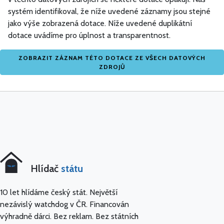
systém identifikoval, že níže uvedené záznamy jsou stejné
jako výše zobrazená dotace. Níže uvedené duplikátní
dotace uvádíme pro úplnost a transparentnost.
ZOBRAZIT ZÁZNAM TÉTO DOTACE ZE VŠECH DATOVÝCH
ZDROJŮ
Hlídač
státu
10 let hlídáme český stát. Největší
nezávislý watchdog v ČR. Financován
výhradně dárci. Bez reklam. Bez státních