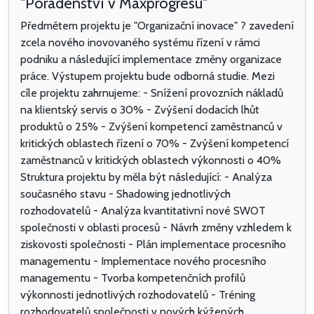
"Poradenství v Maxprogresu"
Předmětem projektu je "Organizační inovace" ? zavedení
zcela nového inovovaného systému řízení v rámci
podniku a následující implementace změny organizace
práce. Výstupem projektu bude odborná studie. Mezi
cíle projektu zahrnujeme: - Snížení provozních nákladů
na klientský servis o 30% - Zvýšení dodacích lhůt
produktů o 25% - Zvýšení kompetencí zaměstnanců v
kritických oblastech řízení o 70% - Zvýšení kompetencí
zaměstnanců v kritických oblastech výkonnosti o 40%
Struktura projektu by měla být následující: - Analýza
současného stavu - Shadowing jednotlivých
rozhodovatelů - Analýza kvantitativní nové SWOT
společnosti v oblasti procesů - Návrh změny vzhledem k
ziskovosti společnosti - Plán implementace procesního
managementu - Implementace nového procesního
managementu - Tvorba kompetenčních profilů
výkonnosti jednotlivých rozhodovatelů - Tréning
rozhodovatelů společnosti v nových kýžených