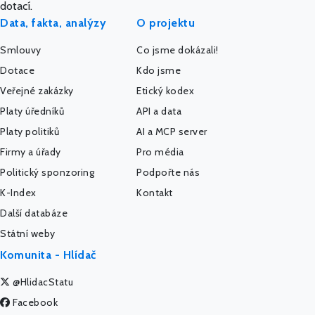
dotací.
Data, fakta, analýzy
O projektu
Smlouvy
Co jsme dokázali!
Dotace
Kdo jsme
Veřejné zakázky
Etický kodex
Platy úředníků
API a data
Platy politiků
AI a MCP server
Firmy a úřady
Pro média
Politický sponzoring
Podpořte nás
K-Index
Kontakt
Další databáze
Státní weby
Komunita - Hlídač
@HlidacStatu
Facebook