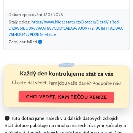
Datum zpracování: 17.03.2025
Stálý odkaz:
https://www.hlidacstatu.cz/Dotace/Detail/IsRed-
D12A851B089679AAF887CDD1EABA969309772F8C16FFFAD8AA
75E4D04229D2B6?r=false
Zdroj dat: IsRed
Každý den kontrolujeme stát za vás
Chcete dál vědět, kam jdou vaše daně? Podpořte nás!
CHCI VĚDĚT, KAM TEČOU PENÍZE
Tuto dotaci jsme nalezli v 3 dalších datových zdrojích.
Stát dotace publikuje na mnoha místech různými způsoby a
v těchto datových zdrojích se některé dotace opakují. Náš