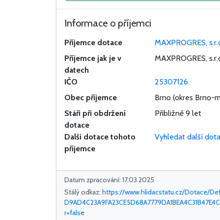
Informace o příjemci
Příjemce dotace
MAXPROGRES, s.r.
Příjemce jak je v
MAXPROGRES, s.r.
datech
IČO
25307126
Obec příjemce
Brno
(okres Brno-m
Stáři při obdržení
Přibližně 9 let
dotace
Další dotace tohoto
Vyhledat další dot
příjemce
Datum zpracování: 17.03.2025
Stálý odkaz:
https://www.hlidacstatu.cz/Dotace/Det
D9AD4C23A9FA23CE5D68A7779DA1BEA4C31B47E4C
r=false