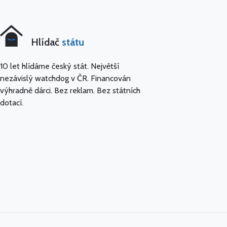
Hlídač
státu
10 let hlídáme český stát. Největší
nezávislý watchdog v ČR. Financován
výhradně dárci. Bez reklam. Bez státních
dotací.