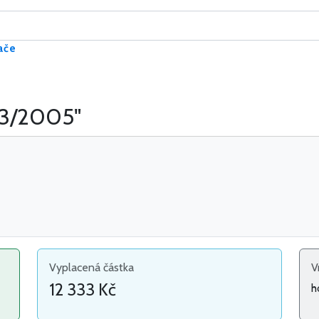
ače
43/2005"
Vyplacená částka
V
12 333 Kč
h