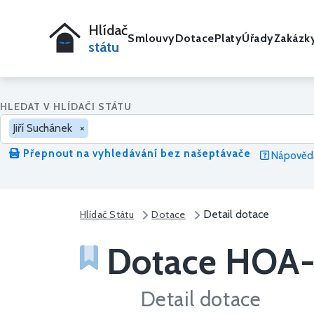
Hlídač
Smlouvy
Dotace
Platy
Úřady
Zakázk
státu
HLEDAT V HLÍDAČI STÁTU
Jiří Suchánek
×
Přepnout na vyhledávání bez našeptávače
Nápověda
Detail dotace
Hlídač Státu
Dotace
Dotace HOA
Detail dotace