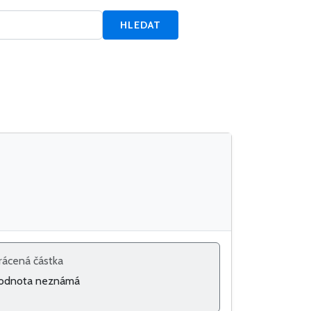
HLEDAT
rácená částka
odnota neznámá