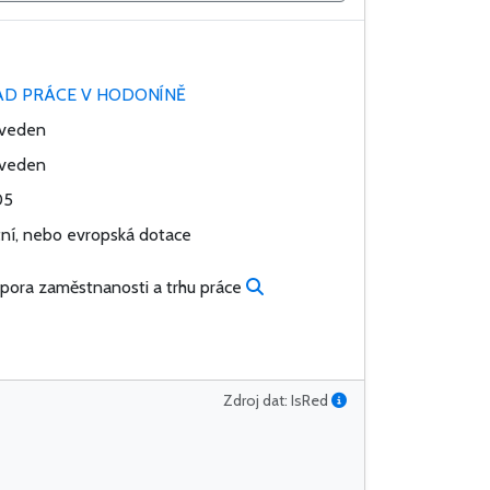
AD PRÁCE V HODONÍNĚ
veden
veden
05
tní, nebo evropská dotace
pora zaměstnanosti a trhu práce
Zdroj dat: IsRed