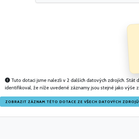
Tuto dotaci jsme nalezli v 2 dalších datových zdrojích. Stá
identifikoval, že níže uvedené záznamy jsou stejné jako výše
ZOBRAZIT ZÁZNAM TÉTO DOTACE ZE VŠECH DATOVÝCH ZDROJŮ