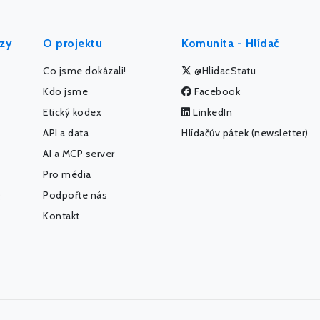
ýzy
O projektu
Komunita - Hlídač
Co jsme dokázali!
@HlidacStatu
Kdo jsme
Facebook
Etický kodex
LinkedIn
API a data
Hlídačův pátek (newsletter)
AI a MCP server
Pro média
Podpořte nás
Kontakt