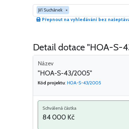
Hledat v dotacích
Jiří Suchánek
×
Přepnout na vyhledávání bez našeptáv
Detail dotace "HOA-S-
Název
"HOA-S-43/2005"
Kód projektu
:
HOA-S-43/2005
Schválená částka
84 000 Kč