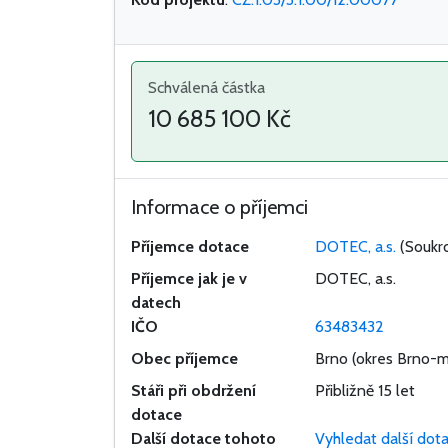
Schválená částka
10 685 100 Kč
Informace o příjemci
Příjemce dotace
DOTEC, a.s.
(Soukr
Příjemce jak je v
DOTEC, a.s.
datech
IČO
63483432
Obec příjemce
Brno
(okres Brno-m
Stáři při obdržení
Přibližně 15 let
dotace
Další dotace tohoto
Vyhledat další dot