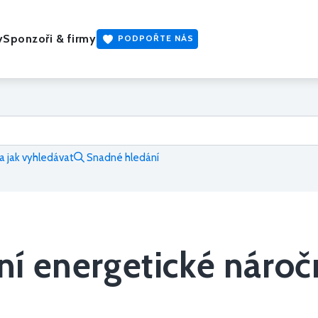
y
Sponzoři & firmy
PODPOŘTE NÁS
 jak vyhledávat
Snadné hledání
í energetické náročn