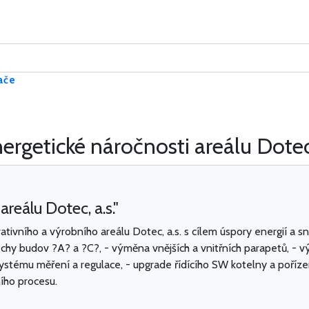
ače
ergetické náročnosti areálu Dotec,
reálu Dotec, a.s."
ivního a výrobního areálu Dotec, a.s. s cílem úspory energií a sn
třechy budov ?A? a ?C?, - výměna vnějších a vnitřních parapetů, - 
stému měření a regulace, - upgrade řídícího SW kotelny a poříz
ího procesu.