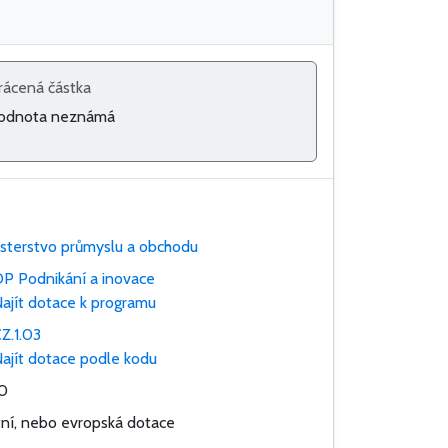
rácená částka
odnota neznámá
isterstvo průmyslu a obchodu
P Podnikání a inovace
ajít dotace k programu
Z.1.03
ajít dotace podle kodu
0
tní, nebo evropská dotace