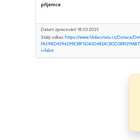
příjemce
Datum zpracování: 18.03.2025
Stálý odkaz:
https://www.hlidacstatu.cz/Dotace/Det
FA591ED4294299E3BF5DA5D482ACBDD2B81219AB7
r=false