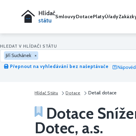
Hlídač
Smlouvy
Dotace
Platy
Úřady
Zakázk
státu
HLEDAT V HLÍDAČI STÁTU
Jiří Suchánek
×
Přepnout na vyhledávání bez našeptávače
Nápověda
Detail dotace
Hlídač Státu
Dotace
Dotace Snížen
Dotec, a.s.