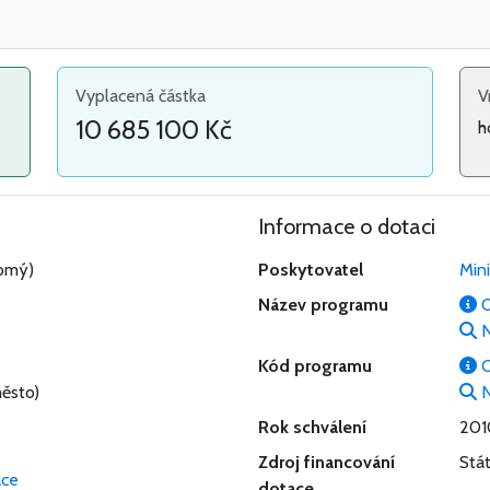
Vyplacená částka
V
10 685 100 Kč
h
Informace o dotaci
omý)
Poskytovatel
Min
Název programu
O
N
Kód programu
C
ěsto)
N
Rok schválení
201
Zdroj financování
Stá
ace
dotace