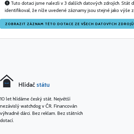
Tuto dotaci jsme nalezli v 3 dalších datových zdrojích. Stá
identifikoval, že níže uvedené záznamy jsou stejné jako výše
ZOBRAZIT ZÁZNAM TÉTO DOTACE ZE VŠECH DATOVÝCH ZDROJŮ
Hlídač
státu
10 let hlídáme český stát. Největší
nezávislý watchdog v ČR. Financován
výhradně dárci. Bez reklam. Bez státních
dotací.