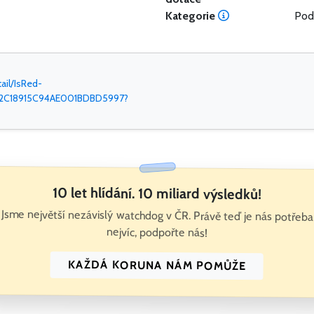
Kategorie
Pod
ail/IsRed-
2C18915C94AE001BDBD5997?
10 let hlídání. 10 miliard výsledků!
Jsme největší nezávislý watchdog v ČR. Právě teď je nás potřeba
nejvíc, podpořte nás!
KAŽDÁ KORUNA NÁM POMŮŽE