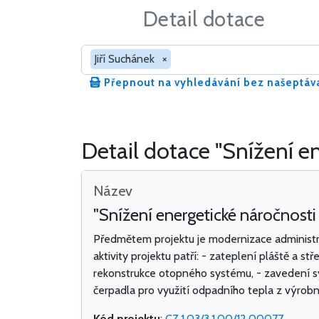
Detail dotace
Hledat v dotacích
Jiří Suchánek
×
Přepnout na vyhledávání bez našeptáv
Detail dotace "Snížení en
Název
"Snížení energetické náročnosti a
Předmětem projektu je modernizace administrat
aktivity projektu patří: - zateplení pláště a s
rekonstrukce otopného systému, - zavedení sy
čerpadla pro využití odpadního tepla z výrobn
Kód projektu
:
CZ.1.03/3.1.00/12.00077