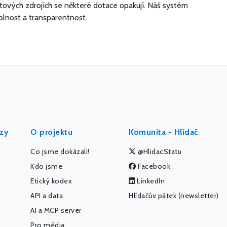
atových zdrojích se některé dotace opakují. Náš systém
plnost a transparentnost.
ýzy
O projektu
Komunita - Hlídač
Co jsme dokázali!
@HlidacStatu
Kdo jsme
Facebook
Etický kodex
LinkedIn
API a data
Hlídačův pátek (newsletter)
AI a MCP server
Pro média