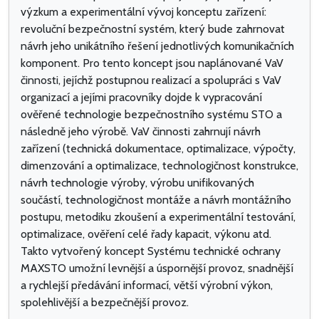
výzkum a experimentální vývoj konceptu zařízení:
revoluční bezpečnostní systém, který bude zahrnovat
návrh jeho unikátního řešení jednotlivých komunikačních
komponent. Pro tento koncept jsou naplánované VaV
činnosti, jejíchž postupnou realizací a spolupráci s VaV
organizací a jejími pracovníky dojde k vypracování
ověřené technologie bezpečnostního systému STO a
následně jeho výrobě. VaV činnosti zahrnují návrh
zařízení (technická dokumentace, optimalizace, výpočty,
dimenzování a optimalizace, technologičnost konstrukce,
návrh technologie výroby, výrobu unifikovaných
součástí, technologičnost montáže a návrh montážního
postupu, metodiku zkoušení a experimentální testování,
optimalizace, ověření celé řady kapacit, výkonu atd.
Takto vytvořený koncept Systému technické ochrany
MAXSTO umožní levnější a úspornější provoz, snadnější
a rychlejší předávání informací, větší výrobní výkon,
spolehlivější a bezpečnější provoz.