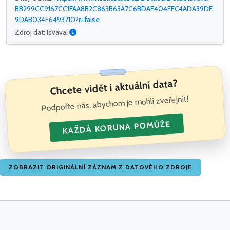
BB299CC9167CC1FAA8B2C863B63A7C6BDAF404EFC4ADA39DE
9DAB034F6493710?r=false
Zdroj dat: IsVavai
Chcete vidět i aktuální data?
Podpořte nás, abychom je mohli zveřejnit!
KAŽDÁ KORUNA POMŮŽE
ZOBRAZIT ORIGINÁLNÍ ZÁZNAM Z DATOVÉHO ZDROJE