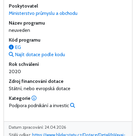
Poskytovatel
Ministerstvo průmyslu a obchodu
Název programu
neuveden
Kód programu
EG
Najít dotace podle kodu
Rok schválení
2020
Zdroj financování dotace
Státní, nebo evropská dotace
Kategorie
Podpora podnikání a investic
Datum zpracování: 24.04.2026
Stálý odkaz:
https://www.hlidacstatu.cz/Dotace/Detail/IsVavai-