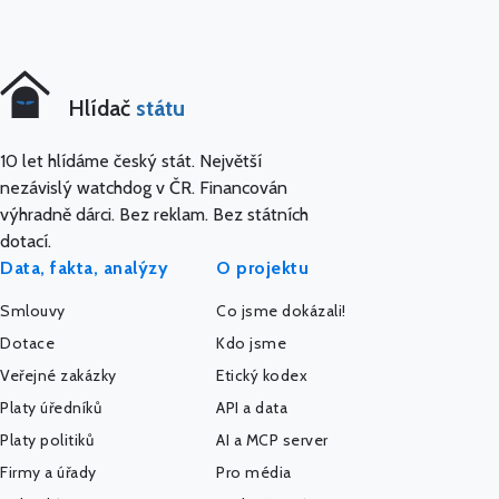
Hlídač
státu
10 let hlídáme český stát. Největší
nezávislý watchdog v ČR. Financován
výhradně dárci. Bez reklam. Bez státních
dotací.
Data, fakta, analýzy
O projektu
Smlouvy
Co jsme dokázali!
Dotace
Kdo jsme
Veřejné zakázky
Etický kodex
Platy úředníků
API a data
Platy politiků
AI a MCP server
Firmy a úřady
Pro média