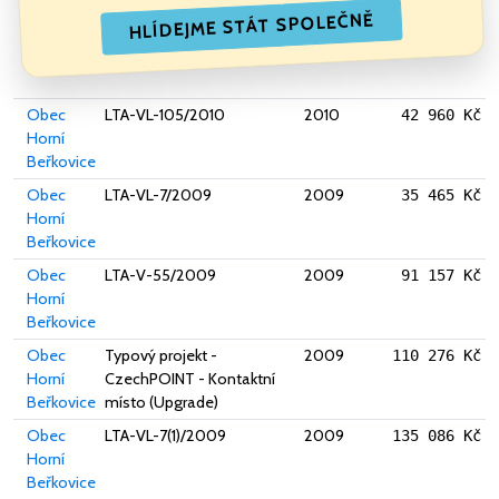
HLÍDEJME STÁT SPOLEČNĚ
Obec
LTA-VL-105/2010
2010
42 960 Kč
Horní
Beřkovice
Obec
LTA-VL-7/2009
2009
35 465 Kč
Horní
Beřkovice
Obec
LTA-V-55/2009
2009
91 157 Kč
Horní
Beřkovice
Obec
Typový projekt -
2009
110 276 Kč
Horní
CzechPOINT - Kontaktní
Beřkovice
místo (Upgrade)
Obec
LTA-VL-7(1)/2009
2009
135 086 Kč
Horní
Beřkovice