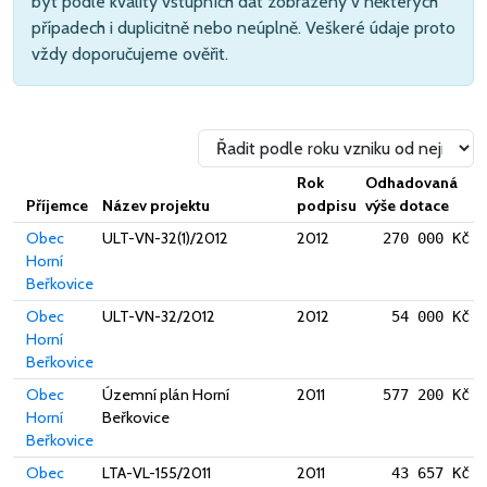
být podle kvality vstupních dat zobrazeny v některých
případech i duplicitně nebo neúplně. Veškeré údaje proto
vždy doporučujeme ověřit.
Rok
Odhadovaná
Příjemce
Název projektu
podpisu
výše dotace
Obec
ULT-VN-32(1)/2012
2012
270 000 Kč
Horní
Beřkovice
Obec
ULT-VN-32/2012
2012
54 000 Kč
Horní
Beřkovice
Obec
Územní plán Horní
2011
577 200 Kč
Horní
Beřkovice
Beřkovice
Obec
LTA-VL-155/2011
2011
43 657 Kč