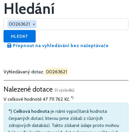
Hledání
Hledat v dotacích
00263621
×
HLEDAT
Přepnout na vyhledávání bez našeptávače
Vyhledávaný dotaz:
00263621
Nalezené dotace
51 výsledků
*)
V celkové hodnotě
47 711 762 Kč
.
*) Celková hodnota
je námi vypočítaná hodnota
čerpaných dotací, kterou jsme získali z různých
zdrojových databází. Takto získané údaje proto mohou