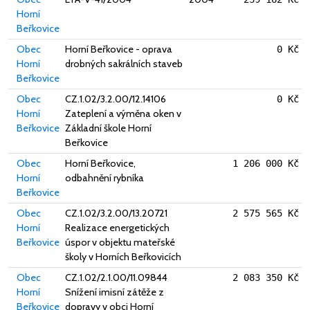
Horní
Beřkovice
Obec
Horní Beřkovice - oprava
0 Kč
Horní
drobných sakrálních staveb
Beřkovice
Obec
CZ.1.02/3.2.00/12.14106
0 Kč
Horní
Zateplení a výměna oken v
Beřkovice
Základní škole Horní
Beřkovice
Obec
Horní Beřkovice,
1 206 000 Kč
Horní
odbahnění rybníka
Beřkovice
Obec
CZ.1.02/3.2.00/13.20721
2 575 565 Kč
Horní
Realizace energetických
Beřkovice
úspor v objektu mateřské
školy v Horních Beřkovicích
Obec
CZ.1.02/2.1.00/11.09844
2 083 350 Kč
Horní
Snížení imisní zátěže z
Beřkovice
dopravy v obci Horní