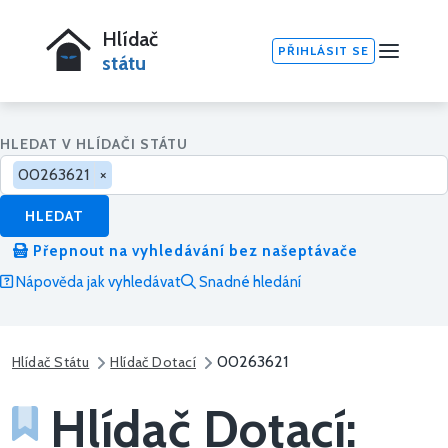
Hlídač
PŘIHLÁSIT SE
státu
HLEDAT V HLÍDAČI STÁTU
00263621
×
HLEDAT
Přepnout na vyhledávání bez našeptávače
Nápověda jak vyhledávat
Snadné hledání
00263621
Hlídač Státu
Hlídač Dotací
Hlídač Dotací: