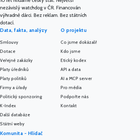
10 let hlídáme český stát. Největší
nezávislý watchdog v ČR. Financován
výhradně dárci. Bez reklam. Bez státních
dotací.
Data, fakta, analýzy
O projektu
Smlouvy
Co jsme dokázali!
Dotace
Kdo jsme
Veřejné zakázky
Etický kodex
Platy úředníků
API a data
Platy politiků
AI a MCP server
Firmy a úřady
Pro média
Politický sponzoring
Podpořte nás
K-Index
Kontakt
Další databáze
Státní weby
Komunita - Hlídač