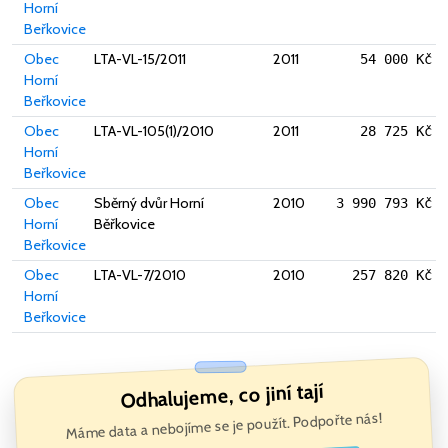
Horní
Beřkovice
Obec
LTA-VL-15/2011
2011
54 000 Kč
Horní
Beřkovice
Obec
LTA-VL-105(1)/2010
2011
28 725 Kč
Horní
Beřkovice
Obec
Sběrný dvůr Horní
2010
3 990 793 Kč
Horní
Běřkovice
Beřkovice
Obec
LTA-VL-7/2010
2010
257 820 Kč
Horní
Beřkovice
Odhalujeme, co jiní tají
Máme data a nebojíme se je použít. Podpořte nás!