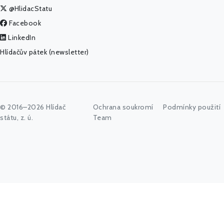
@HlidacStatu
Facebook
LinkedIn
Hlídačův pátek (newsletter)
© 2016–2026 Hlídač
Ochrana soukromí
Podmínky použití
státu, z. ú.
Team
Napište vyhledávaný výraz nebo stiskněte tlačítko "Hledat"