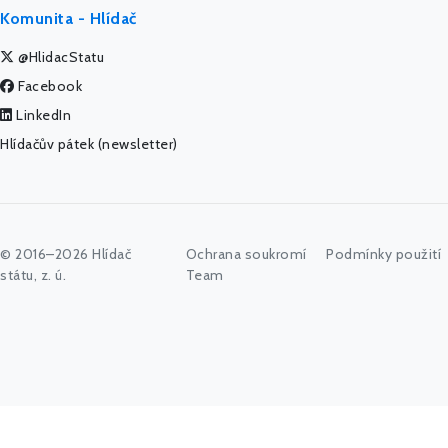
Komunita - Hlídač
@HlidacStatu
Facebook
LinkedIn
Hlídačův pátek (newsletter)
© 2016–2026 Hlídač
Ochrana soukromí
Podmínky použití
státu, z. ú.
Team
Začněte psát jméno úřadu, politika nebo co vás zajímá...