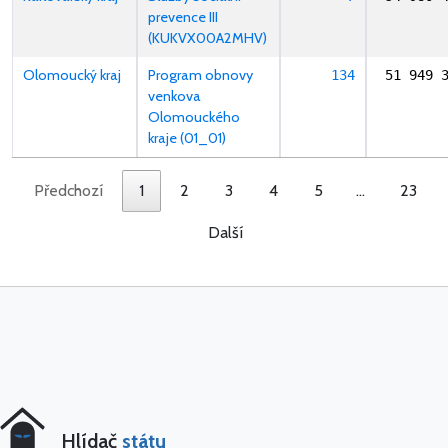
prevence III
(KUKVX00A2MHV)
Olomoucký kraj
Program obnovy
134
51 949 
venkova
Olomouckého
kraje (01_01)
Předchozí
1
2
3
4
5
…
23
Další
Hlídač
státu