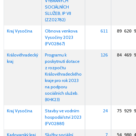
VYBRANÝCH
SOCIÁLNÍCH
SLUŽEB, IP VII
(ZZ02782)
Kraj Vysočina
Obnova venkova
611
89 620 
Vysočiny 2023
(FV02867)
Královéhradecký
Programu k
126
84 469 
kraj
poskytnutí dotace
z rozpočtu
Královéhradeckého
kraje pro rok 2023
na podporu
sociálních služeb.
(KHK23)
Kraj Vysočina
Stavby ve vodním
24
75 929 
hospodářství 2023
(FV02881)
Karlovarský kraj
Služby sociální
7
54 980 