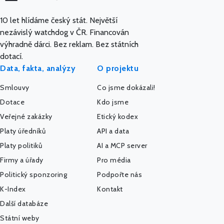
10 let hlídáme český stát. Největší
nezávislý watchdog v ČR. Financován
výhradně dárci. Bez reklam. Bez státních
dotací.
Data, fakta, analýzy
O projektu
Smlouvy
Co jsme dokázali!
Dotace
Kdo jsme
Veřejné zakázky
Etický kodex
Platy úředníků
API a data
Platy politiků
AI a MCP server
Firmy a úřady
Pro média
Politický sponzoring
Podpořte nás
K-Index
Kontakt
Další databáze
Státní weby