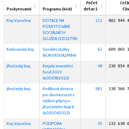
Počet
Cel
Poskytovatel
Programu (kód)
dotací
čá
Kraj Vysočina
DOTACE NA
211
802 944 
POSKYTOVÁNÍ
SOCIÁLNÍCH
SLUŽEB (ZZ02778)
Karlovarský kraj
Sociální služby
62
609 065 
(KUKVX00A2M84)
Jihočeský kraj
Krajský investiční
48
230 854 
fond 2023
(6000182023)
Jihočeský kraj
Kotlíkové dotace
981
138 566 
pro domácnosti s
nižšími příjmy v
Jihočeském kraji II.
(6030042023)
Kraj Vysočina
PODPORA
35
133 638 