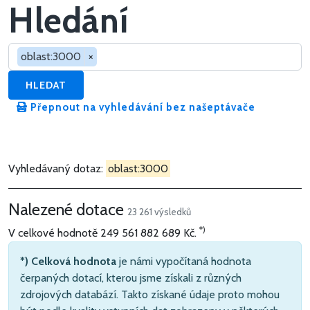
Hledání
Hledat v dotacích
oblast:3000
×
HLEDAT
Přepnout na vyhledávání bez našeptávače
Vyhledávaný dotaz:
oblast:3000
Nalezené dotace
23 261 výsledků
*)
V celkové hodnotě
249 561 882 689 Kč
.
*) Celková hodnota
je námi vypočítaná hodnota
čerpaných dotací, kterou jsme získali z různých
zdrojových databází. Takto získané údaje proto mohou