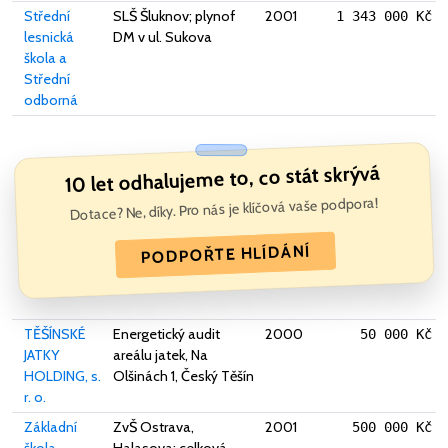
Střední
SLŠ Šluknov; plynof
2001
1 343 000 Kč
lesnická
DM v ul. Sukova
škola a
Střední
odborná
10 let odhalujeme to, co stát skrývá
Dotace? Ne, díky. Pro nás je klíčová vaše podpora!
PODPOŘTE HLÍDÁNÍ
TĚŠÍNSKÉ
Energetický audit
2000
50 000 Kč
JATKY
areálu jatek, Na
HOLDING, s.
Olšinách 1, Český Těšín
r. o.
Základní
ZvŠ Ostrava,
2001
500 000 Kč