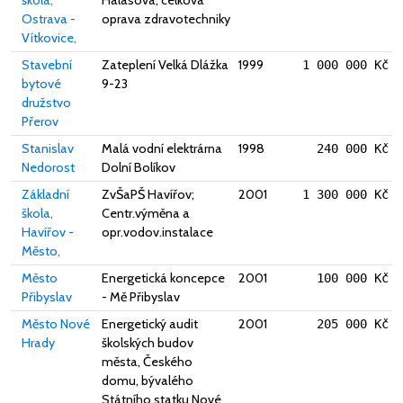
škola,
Halasova; celková
Ostrava -
oprava zdravotechniky
Vítkovice,
Stavební
Zateplení Velká Dlážka
1999
1 000 000 Kč
bytové
9-23
družstvo
Přerov
Stanislav
Malá vodní elektrárna
1998
240 000 Kč
Nedorost
Dolní Bolíkov
Základní
ZvŠaPŠ Havířov;
2001
1 300 000 Kč
škola,
Centr.výměna a
Havířov -
opr.vodov.instalace
Město,
Město
Energetická koncepce
2001
100 000 Kč
Přibyslav
- Mě Přibyslav
Město Nové
Energetický audit
2001
205 000 Kč
Hrady
školských budov
města, Českého
domu, bývalého
Státního statku Nové