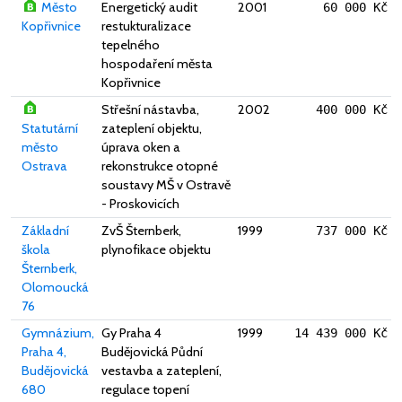
Město
Energetický audit
2001
60 000 Kč
Kopřivnice
restukturalizace
tepelného
hospodaření města
Kopřivnice
Střešní nástavba,
2002
400 000 Kč
Statutární
zateplení objektu,
město
úprava oken a
Ostrava
rekonstrukce otopné
soustavy MŠ v Ostravě
- Proskovicích
Základní
ZvŠ Šternberk,
1999
737 000 Kč
škola
plynofikace objektu
Šternberk,
Olomoucká
76
Gymnázium,
Gy Praha 4
1999
14 439 000 Kč
Praha 4,
Budějovická Půdní
Budějovická
vestavba a zateplení,
680
regulace topení