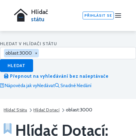
Hlídač
PŘIHLÁSIT SE
státu
HLEDAT V HLÍDAČI STÁTU
oblast:3000
×
HLEDAT
Přepnout na vyhledávání bez našeptávače
Nápověda jak vyhledávat
Snadné hledání
oblast:3000
Hlídač Státu
Hlídač Dotací
Hlídač Dotací: