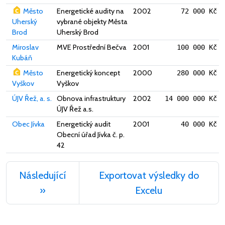
Město
Energetické audity na
2002
72 000 Kč
Uherský
vybrané objekty Města
Brod
Uherský Brod
Miroslav
MVE Prostřední Bečva
2001
100 000 Kč
Kubáň
Město
Energetický koncept
2000
280 000 Kč
Vyškov
Vyškov
ÚJV Řež, a. s.
Obnova infrastruktury
2002
14 000 000 Kč
ÚJV Řež a.s.
Obec Jívka
Energetický audit
2001
40 000 Kč
Obecní úřad Jívka č. p.
42
Následující
Exportovat výsledky do
»
Excelu