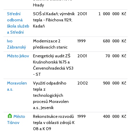
Hrady
Střední
SOŠ sl Kadaň; výměník
2001
1 000 000 Kč
odborná
tepla - Fibichova 1129,
škola služeb
Kadaň
a Střední
Ivo
Modernizace 2
1999
680 000 Kč
Zábranský
předávacích stanic
Město Jirkov
Energetický audit ZŠ
2001
70 000 Kč
Krušnohorská 1675 a
Červenohradecká VS3
- ST
Moravolen
Využití odpadního
2002
900 000 Kč
a.s.
tepla z
technologických
procesů Moravolen
a.s., Jeseník
Město
Rekonstrukce rozvodů
1999
400 000 Kč
Tišnov
tepla v oblasti zdrojů K
08 a K 09