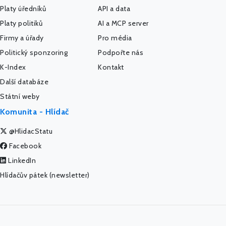
Platy úředníků
API a data
Platy politiků
AI a MCP server
Firmy a úřady
Pro média
Politický sponzoring
Podpořte nás
K-Index
Kontakt
Další databáze
Státní weby
Komunita - Hlídač
@HlidacStatu
Facebook
LinkedIn
Hlídačův pátek (newsletter)