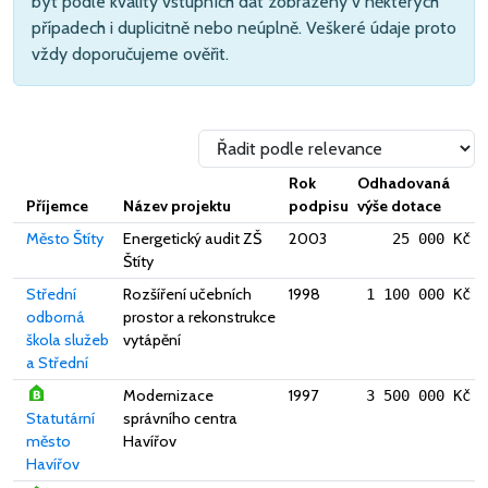
být podle kvality vstupních dat zobrazeny v některých
případech i duplicitně nebo neúplně. Veškeré údaje proto
vždy doporučujeme ověřit.
Rok
Odhadovaná
Příjemce
Název projektu
podpisu
výše dotace
Město Štíty
Energetický audit ZŠ
2003
25 000 Kč
Štíty
Střední
Rozšíření učebních
1998
1 100 000 Kč
odborná
prostor a rekonstrukce
škola služeb
vytápění
a Střední
Modernizace
1997
3 500 000 Kč
Statutární
správního centra
město
Havířov
Havířov