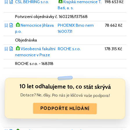
CSL BEHRING s.r.o.
Krajská nemocnice T.
198 653 Kč
Bati, a. s.
Potvrzení objednávky č. 1602218/137568
Nemocnice Jihlava
PHOENIX Brno nem
78 662 Kč
p.o.
1600731
Objednávka
Všeobecná fakultní
ROCHE s.r.o.
178 315 Kč
nemocnice v Praze
ROCHE s.r.o. - 168318
10 let odhalujeme to, co stát skrývá
Dotace? Ne, díky. Pro nás je klíčová vaše podpora!
PODPOŘTE HLÍDÁNÍ