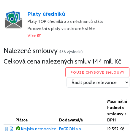
Platy úředníků
Platy TOP úředníků a zaměstnanců státu
Porovnání s platy v soukromé sféře
Více
Nalezené smlouvy
436 výsledků
Celková cena nalezených smluv
144 mil. Kč
POUZE CHYBOVÉ SMLOUVY
Maximální
hodnota
smlouvy s
Plátce
Dodavatel/é
DPH
Krajská nemocnice
FAGRON a.s.
19 552 Kč