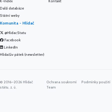
K-Index
Kontakt
Další databáze
Státní weby
Komunita - Hlídač
@HlidacStatu
Facebook
LinkedIn
Hlídačův pátek (newsletter)
© 2016–2026 Hlídač
Ochrana soukromí
Podmínky použití
státu, z. ú.
Team