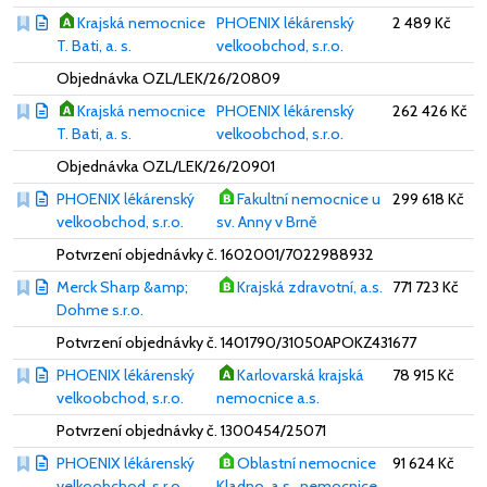
Krajská nemocnice
PHOENIX lékárenský
2 489 Kč
T. Bati, a. s.
velkoobchod, s.r.o.
Objednávka OZL/LEK/26/20809
Krajská nemocnice
PHOENIX lékárenský
262 426 Kč
T. Bati, a. s.
velkoobchod, s.r.o.
Objednávka OZL/LEK/26/20901
PHOENIX lékárenský
Fakultní nemocnice u
299 618 Kč
velkoobchod, s.r.o.
sv. Anny v Brně
Potvrzení objednávky č. 1602001/7022988932
Merck Sharp &amp;
Krajská zdravotní, a.s.
771 723 Kč
Dohme s.r.o.
Potvrzení objednávky č. 1401790/31050APOKZ431677
PHOENIX lékárenský
Karlovarská krajská
78 915 Kč
velkoobchod, s.r.o.
nemocnice a.s.
Potvrzení objednávky č. 1300454/25071
PHOENIX lékárenský
Oblastní nemocnice
91 624 Kč
velkoobchod, s.r.o.
Kladno, a.s., nemocnice