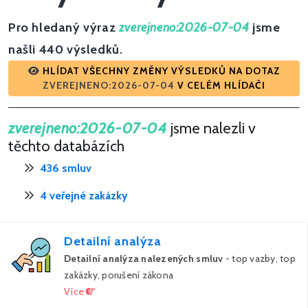
Pro hledaný výraz
zverejneno:2026-07-04
jsme
našli 440 výsledků.
HLÍDAT VŠECHNY ZMĚNY VÝSLEDKŮ NA DOTAZ
ZVEREJNENO:2026-07-04
V CELÉM HLÍDAČI
zverejneno:2026-07-04
jsme nalezli v
těchto databázích
436 smluv
4 veřejné zakázky
Detailní analýza
Detailní analýza nalezených smluv
- top vazby, top
zakázky, porušení zákona
Více