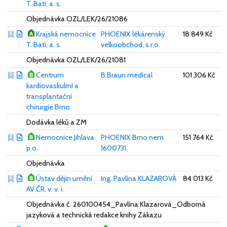
T. Bati, a. s.
Objednávka OZL/LEK/26/21086
Krajská nemocnice
PHOENIX lékárenský
18 849 Kč
T. Bati, a. s.
velkoobchod, s.r.o.
Objednávka OZL/LEK/26/21081
Centrum
B.Braun medical
101 306 Kč
kardiovaskulrní a
transplantační
chirurgie Brno
Dodávka léků a ZM
Nemocnice Jihlava
PHOENIX Brno nem
151 764 Kč
p.o.
1600731
Objednávka
Ústav dějin umění
Ing. Pavlína KLAZAROVÁ
84 013 Kč
AV ČR, v. v. i.
Objednávka č. 260100454_Pavlína Klazarová_Odborná
jazyková a technická redakce knihy Zákazu