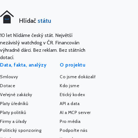
Hlídač
státu
10 let hlídáme český stát. Největší
nezávislý watchdog v ČR. Financován
výhradně dárci. Bez reklam. Bez státních
dotací.
Data, fakta, analýzy
O projektu
Smlouvy
Co jsme dokázali!
Dotace
Kdo jsme
Veřejné zakázky
Etický kodex
Platy úředníků
API a data
Platy politiků
AI a MCP server
Firmy a úřady
Pro média
Politický sponzoring
Podpořte nás