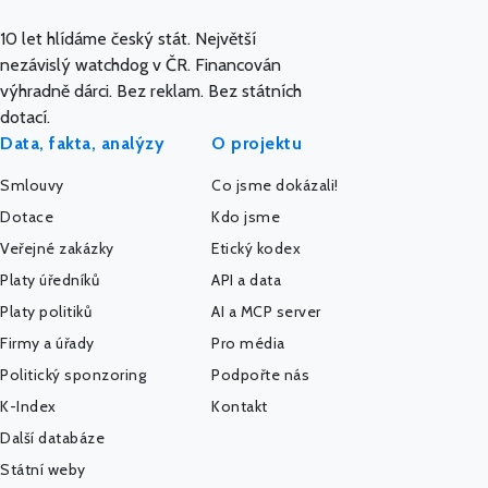
10 let hlídáme český stát. Největší
nezávislý watchdog v ČR. Financován
výhradně dárci. Bez reklam. Bez státních
dotací.
Data, fakta, analýzy
O projektu
Smlouvy
Co jsme dokázali!
Dotace
Kdo jsme
Veřejné zakázky
Etický kodex
Platy úředníků
API a data
Platy politiků
AI a MCP server
Firmy a úřady
Pro média
Politický sponzoring
Podpořte nás
K-Index
Kontakt
Další databáze
Státní weby