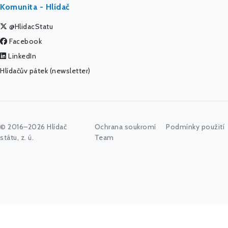
Komunita - Hlídač
@HlidacStatu
Facebook
LinkedIn
Hlídačův pátek (newsletter)
© 2016–2026 Hlídač
Ochrana soukromí
Podmínky použití
státu, z. ú.
Team
Začněte psát jméno úřadu, politika nebo co vás zajímá...