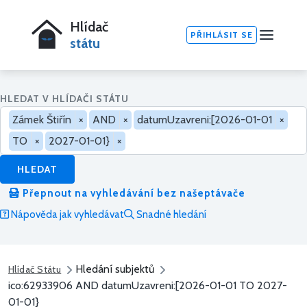
Hlídač
PŘIHLÁSIT SE
státu
HLEDAT V HLÍDAČI STÁTU
Zámek Štiřín
×
AND
×
datumUzavreni:[2026-01-01
×
TO
×
2027-01-01}
×
HLEDAT
Přepnout na vyhledávání bez našeptávače
Nápověda jak vyhledávat
Snadné hledání
Hledání subjektů
Hlídač Státu
ico:62933906 AND datumUzavreni:[2026-01-01 TO 2027-
01-01}