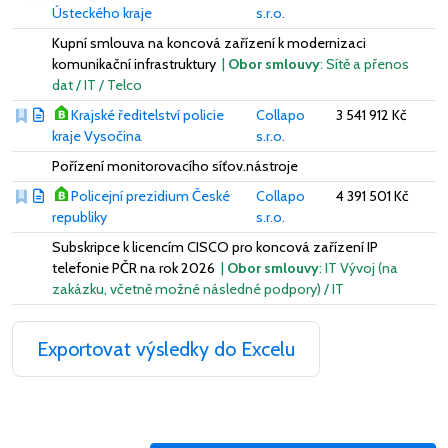
Ústeckého kraje
s.r.o.
Kupní smlouva na koncová zařízení k modernizaci
komunikační infrastruktury
|
Obor smlouvy
: Sítě a přenos
dat / IT / Telco
Krajské ředitelství policie
Collapo
3 541 912 Kč
kraje Vysočina
s.r.o.
Pořízení monitorovacího síťov.nástroje
Policejní prezidium České
Collapo
4 391 501 Kč
republiky
s.r.o.
Subskripce k licencím CISCO pro koncová zařízení IP
telefonie PČR na rok 2026
|
Obor smlouvy
: IT Vývoj (na
zakázku, včetně možné následné podpory) / IT
Exportovat výsledky do Excelu