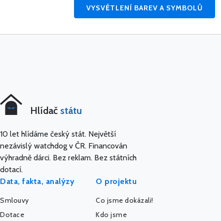
VYSVĚTLENÍ BAREV A SYMBOLŮ
Hlídač
státu
10 let hlídáme český stát. Největší
nezávislý watchdog v ČR. Financován
výhradně dárci. Bez reklam. Bez státních
dotací.
Data, fakta, analýzy
O projektu
Smlouvy
Co jsme dokázali!
Dotace
Kdo jsme