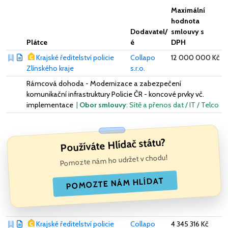
Maximální
hodnota
Dodavatel/
smlouvy s
Plátce
é
DPH
Krajské ředitelství policie
Collapo
12 000 000 Kč
Zlínského kraje
s.r.o.
Rámcová dohoda - Modernizace a zabezpečení
komunikační infrastruktury Policie ČR - koncové prvky vč.
implementace
|
Obor smlouvy
: Sítě a přenos dat / IT / Telco
Používáte Hlídač státu?
Pomozte nám ho udržet v chodu!
POMOZTE NÁM HLÍDAT
Krajské ředitelství policie
Collapo
4 345 316 Kč