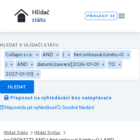
Hlídač
PŘIHLÁSIT SE
státu
HLEDAT V HLÍDAČI STÁTU
Collapo s.r.o.
×
AND
×
(
×
hint.smlouvaULimitu:>0
×
)
×
AND
×
datumUzavreni:[2026-01-01
×
TO
×
2027-01-01}
×
HLEDAT
Přepnout na vyhledávání bez našeptávače
Nápověda jak vyhledávat
Snadné hledání
Hlídač Státu
Hlídač Smluv
ico:05063272 AND ( hint.smlouvaULimitu:>0 ) AND