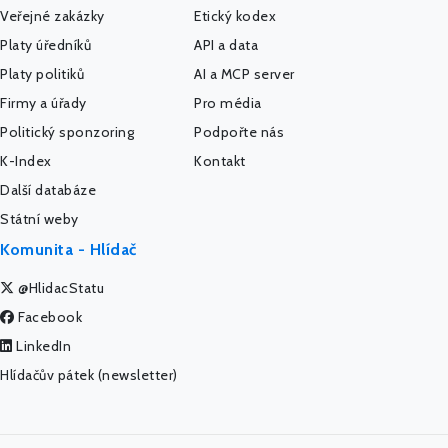
Veřejné zakázky
Etický kodex
Platy úředníků
API a data
Platy politiků
AI a MCP server
Firmy a úřady
Pro média
Politický sponzoring
Podpořte nás
K-Index
Kontakt
Další databáze
Státní weby
Komunita - Hlídač
@HlidacStatu
Facebook
LinkedIn
Hlídačův pátek (newsletter)