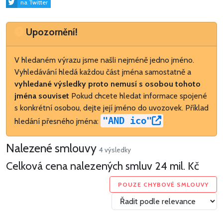
na Twitter
Upozornění
Upozornění!
V hledaném výrazu jsme našli nejméně jedno jméno.
Vyhledávání hledá každou část jména samostatně a
vyhledané výsledky proto nemusí s osobou tohoto
jména souviset
Pokud chcete hledat informace spojené
s konkrétní osobou, dejte její jméno do uvozovek. Příklad
"AND ico"
hledání přesného jména:
Nalezené smlouvy
4 výsledky
Celková cena nalezených smluv
24 mil. Kč
POUZE CHYBOVÉ SMLOUVY