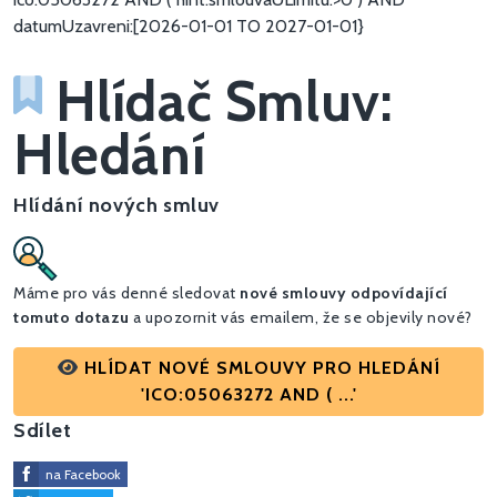
datumUzavreni:[2026-01-01 TO 2027-01-01}
Hlídač Smluv:
Hledání
Hlídání nových smluv
Máme pro vás denné sledovat
nové smlouvy odpovídající
tomuto dotazu
a upozornit vás emailem, že se objevily nové?
HLÍDAT NOVÉ SMLOUVY PRO HLEDÁNÍ
'ICO:05063272 AND ( ...'
Sdílet
na Facebook