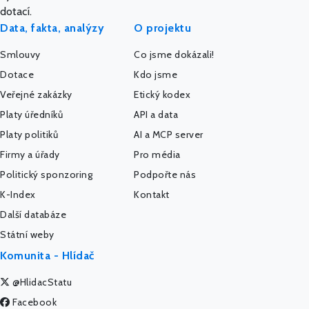
dotací.
Data, fakta, analýzy
O projektu
Smlouvy
Co jsme dokázali!
Dotace
Kdo jsme
Veřejné zakázky
Etický kodex
Platy úředníků
API a data
Platy politiků
AI a MCP server
Firmy a úřady
Pro média
Politický sponzoring
Podpořte nás
K-Index
Kontakt
Další databáze
Státní weby
Komunita - Hlídač
@HlidacStatu
Facebook