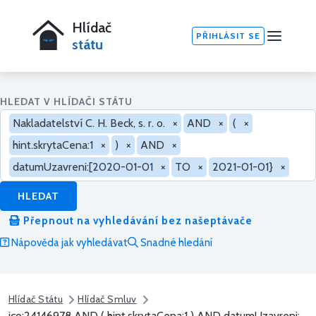
Hlídač
PŘIHLÁSIT SE
státu
HLEDAT V HLÍDAČI STÁTU
Nakladatelství C. H. Beck, s. r. o.
×
AND
×
(
×
hint.skrytaCena:1
×
)
×
AND
×
datumUzavreni:[2020-01-01
×
TO
×
2021-01-01}
×
HLEDAT
Přepnout na vyhledávání bez našeptávače
Nápověda jak vyhledávat
Snadné hledání
Hlídač Státu
Hlídač Smluv
ico:24146978 AND ( hint.skrytaCena:1 ) AND datumUzavreni: