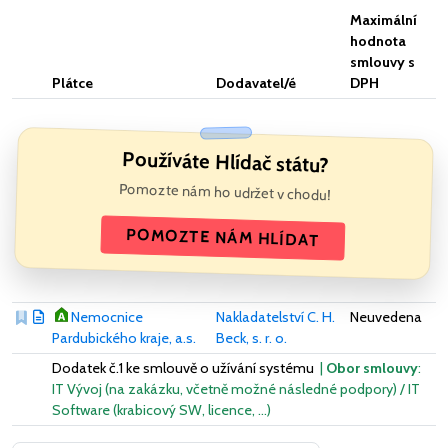
Maximální
hodnota
smlouvy s
Plátce
Dodavatel/é
DPH
Používáte Hlídač státu?
Pomozte nám ho udržet v chodu!
POMOZTE NÁM HLÍDAT
Nemocnice
Nakladatelství C. H.
Neuvedena
Pardubického kraje, a.s.
Beck, s. r. o.
Dodatek č.1 ke smlouvě o užívání systému
|
Obor smlouvy
:
IT Vývoj (na zakázku, včetně možné následné podpory) / IT
Software (krabicový SW, licence, …)