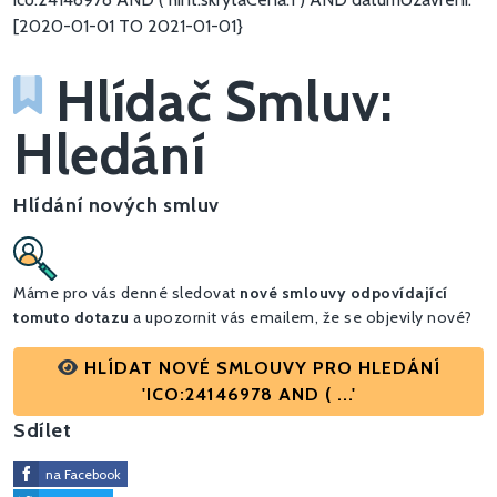
[2020-01-01 TO 2021-01-01}
Hlídač Smluv:
Hledání
Hlídání nových smluv
Máme pro vás denné sledovat
nové smlouvy odpovídající
tomuto dotazu
a upozornit vás emailem, že se objevily nové?
HLÍDAT NOVÉ SMLOUVY PRO HLEDÁNÍ
'ICO:24146978 AND ( ...'
Sdílet
na Facebook