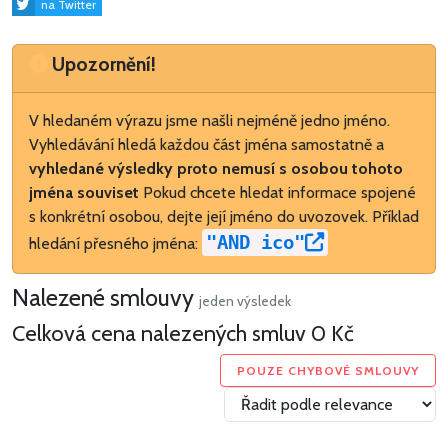
na Twitter
Upozornění
Upozornění!
V hledaném výrazu jsme našli nejméně jedno jméno.
Vyhledávání hledá každou část jména samostatně a
vyhledané výsledky proto nemusí s osobou tohoto
jména souviset
Pokud chcete hledat informace spojené
s konkrétní osobou, dejte její jméno do uvozovek. Příklad
"AND ico"
hledání přesného jména:
Nalezené smlouvy
jeden výsledek
Celková cena nalezených smluv
0 Kč
POUZE CHYBOVÉ SMLOUVY