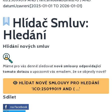
datumUzavreni:[2025-01-01 TO 2026-01-01}
Hlídač Smluv:
Hledání
Hlídání nových smluv
Máme pro vás denné sledovat
nové smlouvy odpovídající
tomuto dotazu
a upozornit vás emailem, že se objevily nové?
HLÍDAT NOVÉ SMLOUVY PRO HLEDÁNÍ
'ICO:25099019 AND ( ...'
Sdílet
na Facebook