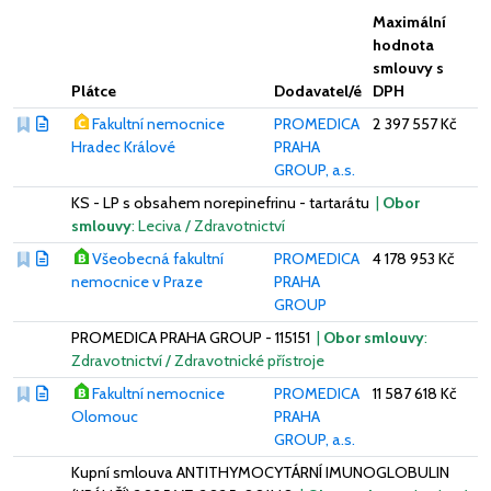
Maximální
hodnota
smlouvy s
Plátce
Dodavatel/é
DPH
Fakultní nemocnice
PROMEDICA
2 397 557 Kč
Hradec Králové
PRAHA
GROUP, a.s.
KS - LP s obsahem norepinefrinu - tartarátu
|
Obor
smlouvy
: Leciva / Zdravotnictví
Všeobecná fakultní
PROMEDICA
4 178 953 Kč
nemocnice v Praze
PRAHA
GROUP
PROMEDICA PRAHA GROUP - 115151
|
Obor smlouvy
:
Zdravotnictví / Zdravotnické přístroje
Fakultní nemocnice
PROMEDICA
11 587 618 Kč
Olomouc
PRAHA
GROUP, a.s.
Kupní smlouva ANTITHYMOCYTÁRNÍ IMUNOGLOBULIN