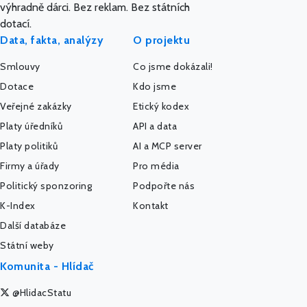
výhradně dárci. Bez reklam. Bez státních
dotací.
Data, fakta, analýzy
O projektu
Smlouvy
Co jsme dokázali!
Dotace
Kdo jsme
Veřejné zakázky
Etický kodex
Platy úředníků
API a data
Platy politiků
AI a MCP server
Firmy a úřady
Pro média
Politický sponzoring
Podpořte nás
K-Index
Kontakt
Další databáze
Státní weby
Komunita - Hlídač
@HlidacStatu