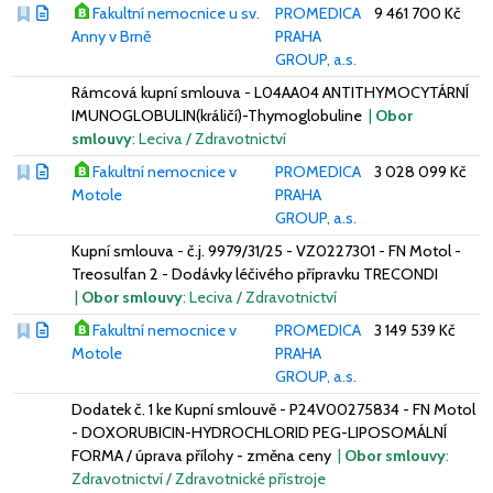
Fakultní nemocnice u sv.
PROMEDICA
9 461 700 Kč
Anny v Brně
PRAHA
GROUP, a.s.
Rámcová kupní smlouva - L04AA04 ANTITHYMOCYTÁRNÍ
IMUNOGLOBULIN(králičí)-Thymoglobuline
|
Obor
smlouvy
: Leciva / Zdravotnictví
Fakultní nemocnice v
PROMEDICA
3 028 099 Kč
Motole
PRAHA
GROUP, a.s.
Kupní smlouva - č.j. 9979/31/25 - VZ0227301 - FN Motol -
Treosulfan 2 - Dodávky léčivého přípravku TRECONDI
|
Obor smlouvy
: Leciva / Zdravotnictví
Fakultní nemocnice v
PROMEDICA
3 149 539 Kč
Motole
PRAHA
GROUP, a.s.
Dodatek č. 1 ke Kupní smlouvě - P24V00275834 - FN Motol
- DOXORUBICIN-HYDROCHLORID PEG-LIPOSOMÁLNÍ
FORMA / úprava přílohy - změna ceny
|
Obor smlouvy
:
Zdravotnictví / Zdravotnické přístroje