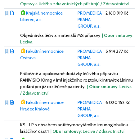
Opravy a údržba zdravotnických přístrojů / Zdravotnictví
Krajská nemocnice
PROMEDICA
2 160 919 Kč
Liberec, a.s.
PRAHA
GROUP, a.s.
Objednávka léčiv a materiálů MS přípravy
|
Obor smlouvy
:
Leciva
Fakultní nemocnice
PROMEDICA
5 914 277 Kč
Ostrava
PRAHA
GROUP, a.s.
Průběžné a opakované dodávky léčivého přípravku
RANIVISIO 10mg v 1ml injekčního roztoku k Intravitreálnímu
podání pro již rozléčené pacienty.
|
Obor smlouvy
: Leciva
/ Zdravotnictví
Fakultní nemocnice
PROMEDICA
6 020 152 Kč
Hradec Králové
PRAHA
GROUP, a.s.
KS - LP s obsahem antithymocytárního imunoglobulinu -
králičího“ část 1
|
Obor smlouvy
: Leciva / Zdravotnictví