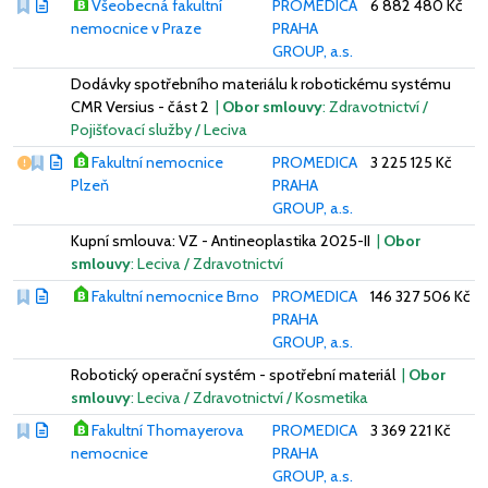
Všeobecná fakultní
PROMEDICA
6 882 480 Kč
nemocnice v Praze
PRAHA
GROUP, a.s.
Dodávky spotřebního materiálu k robotickému systému
CMR Versius - část 2
|
Obor smlouvy
: Zdravotnictví /
Pojišťovací služby / Leciva
Vážný nedostatek
Fakultní nemocnice
PROMEDICA
3 225 125 Kč
Plzeň
PRAHA
GROUP, a.s.
Kupní smlouva: VZ - Antineoplastika 2025-II
|
Obor
smlouvy
: Leciva / Zdravotnictví
Fakultní nemocnice Brno
PROMEDICA
146 327 506 Kč
PRAHA
GROUP, a.s.
Robotický operační systém - spotřební materiál
|
Obor
smlouvy
: Leciva / Zdravotnictví / Kosmetika
Fakultní Thomayerova
PROMEDICA
3 369 221 Kč
nemocnice
PRAHA
GROUP, a.s.