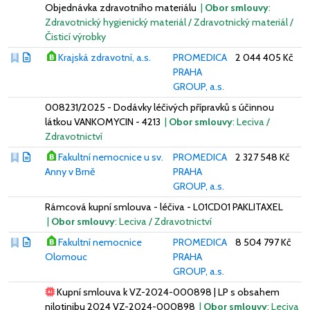
Objednávka zdravotního materiálu
|
Obor smlouvy
:
Zdravotnický hygienický materiál / Zdravotnický materiál /
Čisticí výrobky
Krajská zdravotní, a.s.
PROMEDICA
2 044 405 Kč
PRAHA
GROUP, a.s.
008231/2025 - Dodávky léčivých přípravků s účinnou
látkou VANKOMYCIN - 4213
|
Obor smlouvy
: Leciva /
Zdravotnictví
Fakultní nemocnice u sv.
PROMEDICA
2 327 548 Kč
Anny v Brně
PRAHA
GROUP, a.s.
Rámcová kupní smlouva - léčiva - L01CD01 PAKLITAXEL
|
Obor smlouvy
: Leciva / Zdravotnictví
Fakultní nemocnice
PROMEDICA
8 504 797 Kč
Olomouc
PRAHA
GROUP, a.s.
Kupní smlouva k VZ-2024-000898 | LP s obsahem
nilotinibu 2024 VZ-2024-000898
|
Obor smlouvy
: Leciva