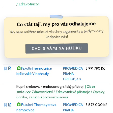
/ Zdravotnictví
Co stát tají, my pro vás odhalujeme
Díky nám můžete utlouct všechny argumenty a tvrdými daty.
Podpořte nás!
CHCI S VÁMI NA HLÍDKU
Fakultní nemocnice
PROMEDICA
3 991 790 Kč
Královské Vinohrady
PRAHA
GROUP, a.s.
Kupní smlouva - endosonografický přístroj
|
Obor
smlouvy
: Zdravotnictví / Zdravotnické přístroje / Opravy,
údržba, záruční i pozáruční servis
Fakultní Thomayerova
PROMEDICA
3 872 000 Kč
nemocnice
PRAHA