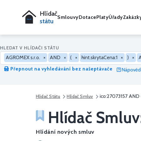
Hlídač
Smlouvy
Dotace
Platy
Úřady
Zakázk
státu
HLEDAT V HLÍDAČI STÁTU
AGROMEX s.r.o.
×
AND
×
(
×
hint.skrytaCena:1
×
)
×
Přepnout na vyhledávání bez našeptávače
Nápověda
ico:27073157 AND 
Hlídač Státu
Hlídač Smluv
Hlídač Smluv
Hlídání nových smluv