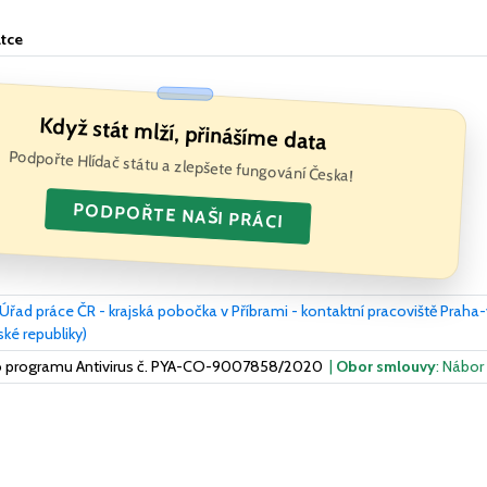
átce
Když stát mlží, přinášíme data
Podpořte Hlídač státu a zlepšete fungování Česka!
PODPOŘTE NAŠI PRÁCI
Úřad práce ČR - krajská pobočka v Příbrami - kontaktní pracoviště Prah
ké republiky)
ho programu Antivirus č. PYA-CO-9007858/2020
|
Obor smlouvy
: Nábor