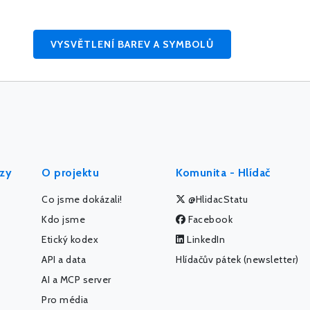
VYSVĚTLENÍ BAREV A SYMBOLŮ
ýzy
O projektu
Komunita - Hlídač
Co jsme dokázali!
@HlidacStatu
Kdo jsme
Facebook
Etický kodex
LinkedIn
API a data
Hlídačův pátek (newsletter)
AI a MCP server
Pro média