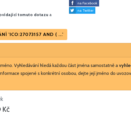
na Facebook
na Twitter
vídající tomuto dotazu
a
'ICO:27073157 AND ( ...'
 jméno. Vyhledávání hledá každou část jména samostatně a
vyhle
nformace spojené s konkrétní osobou, dejte její jméno do uvozov
ek
 Kč