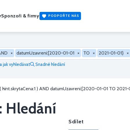
y
Sponzoři & firmy
PODPOŘTE NÁS
AND
×
datumUzavreni:[2020-01-01
×
TO
×
2021-01-01}
×
 jak vyhledávat
Snadné hledání
( hint.skrytaCena:1 ) AND datumUzavreni:[2020-01-01 TO 2021-
: Hledání
Sdílet