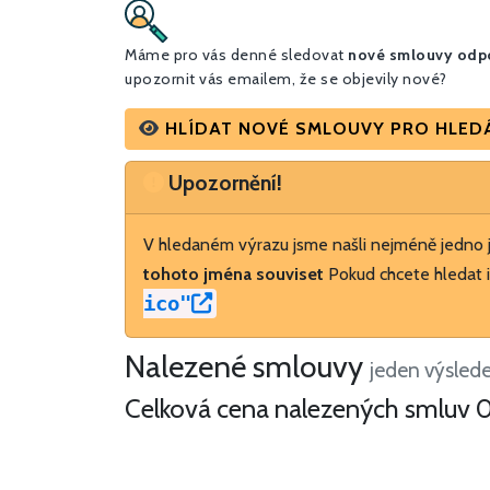
Máme pro vás denné sledovat
nové smlouvy odpo
upozornit vás emailem, že se objevily nové?
HLÍDAT NOVÉ SMLOUVY PRO HLEDÁNÍ 
Upozornění
Upozornění!
V hledaném výrazu jsme našli nejméně jedno
tohoto jména souviset
Pokud chcete hledat i
ico"
Nalezené smlouvy
jeden výsled
Celková cena nalezených smluv
0