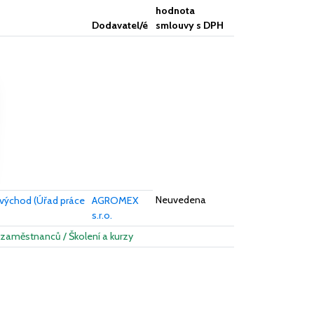
hodnota
Dodavatel/é
smlouvy s DPH
Neuvedena
a-východ (Úřad práce
AGROMEX
s.r.o.
 zaměstnanců / Školení a kurzy