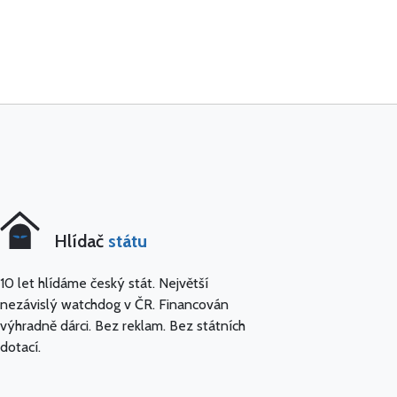
Hlídač
státu
10 let hlídáme český stát. Největší
nezávislý watchdog v ČR. Financován
výhradně dárci. Bez reklam. Bez státních
dotací.