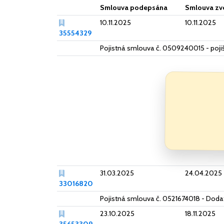
Smlouva podepsána
Smlouva zv
10.11.2025
10.11.2025
35554329
Pojistná smlouva č. 0509240015 - pojiš
31.03.2025
24.04.2025
33016820
Pojistná smlouva č. 0521674018 - Doda
23.10.2025
18.11.2025