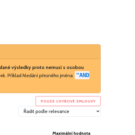
dané výsledky proto nemusí s osobou
"AND
ek. Příklad hledání přesného jména:
POUZE CHYBOVÉ SMLOUVY
Maximální hodnota