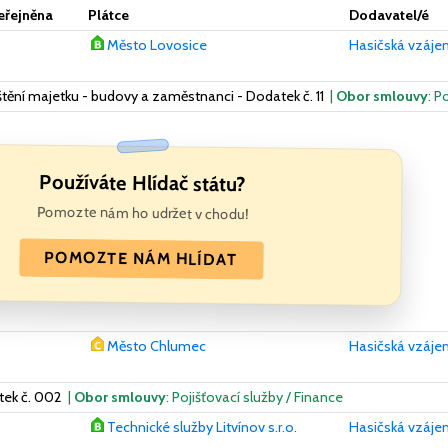
eřejněna
Plátce
Dodavatel/é
Město Lovosice
Hasičská vzájem
tění majetku - budovy a zaměstnanci - Dodatek č. 11
|
Obor smlouvy
: P
Používáte Hlídač státu?
Pomozte nám ho udržet v chodu!
POMOZTE NÁM HLÍDAT
Město Chlumec
Hasičská vzájem
tek č. 002
|
Obor smlouvy
: Pojišťovací služby / Finance
Technické služby Litvínov s.r.o.
Hasičská vzájem