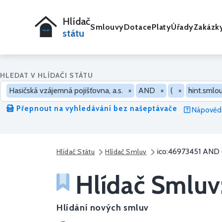
Hlídač
Smlouvy
Dotace
Platy
Úřady
Zakázk
státu
HLEDAT V HLÍDAČI STÁTU
Hasičská vzájemná pojišťovna, a.s.
×
AND
×
(
×
hint.smlo
Přepnout na vyhledávání bez našeptávače
Nápověda
ico:46973451 AND 
Hlídač Státu
Hlídač Smluv
Hlídač Smluv
Hlídání nových smluv