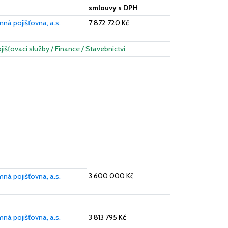
smlouvy s DPH
ná pojišťovna, a.s.
7 872 720 Kč
ojišťovací služby / Finance / Stavebnictví
3 600 000 Kč
ná pojišťovna, a.s.
ná pojišťovna, a.s.
3 813 795 Kč