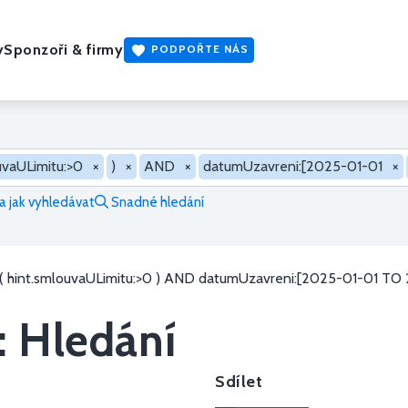
y
Sponzoři & firmy
PODPOŘTE NÁS
uvaULimitu:>0
×
)
×
AND
×
datumUzavreni:[2025-01-01
×
 jak vyhledávat
Snadné hledání
( hint.smlouvaULimitu:>0 ) AND datumUzavreni:[2025-01-01 TO
: Hledání
Sdílet