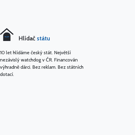
Hlídač
státu
10 let hlídáme český stát. Největší
nezávislý watchdog v ČR. Financován
výhradně dárci. Bez reklam. Bez státních
dotací.