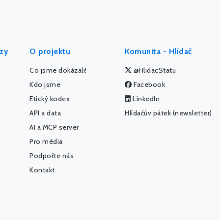
ýzy
O projektu
Komunita - Hlídač
Co jsme dokázali!
@HlidacStatu
Kdo jsme
Facebook
Etický kodex
LinkedIn
API a data
Hlídačův pátek (newsletter)
AI a MCP server
Pro média
Podpořte nás
Kontakt