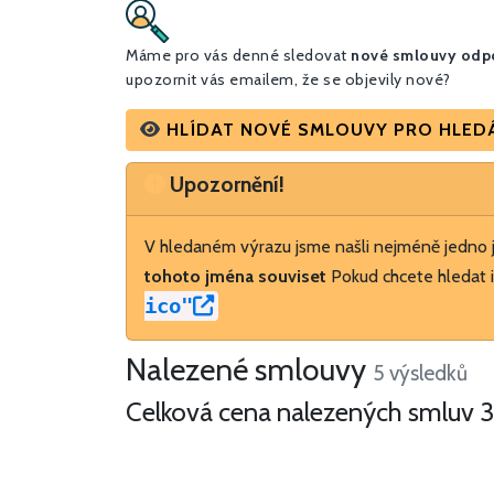
Máme pro vás denné sledovat
nové smlouvy odpo
upozornit vás emailem, že se objevily nové?
HLÍDAT NOVÉ SMLOUVY PRO HLEDÁNÍ 
Upozornění
Upozornění!
V hledaném výrazu jsme našli nejméně jedno
tohoto jména souviset
Pokud chcete hledat i
ico"
Nalezené smlouvy
5 výsledků
Celková cena nalezených smluv
3