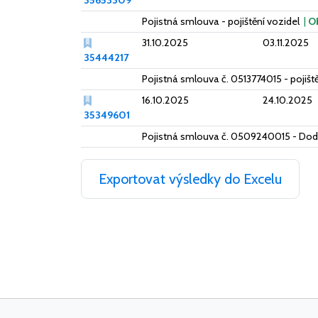
35653309
Pojistná smlouva - pojištění vozidel
|
O
31.10.2025
03.11.2025
35444217
Pojistná smlouva č. 0513774015 - pojiš
16.10.2025
24.10.2025
35349601
Pojistná smlouva č. 0509240015 - Doda
Exportovat výsledky do Excelu