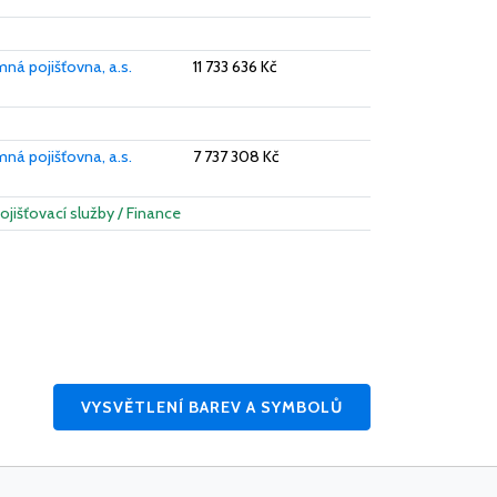
ná pojišťovna, a.s.
11 733 636 Kč
ná pojišťovna, a.s.
7 737 308 Kč
Pojišťovací služby / Finance
VYSVĚTLENÍ BAREV A SYMBOLŮ