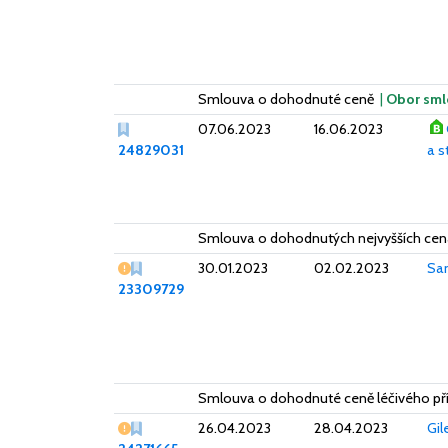
Smlouva o dohodnuté ceně
|
Obor sml
07.06.2023
16.06.2023
24829031
a s
Smlouva o dohodnutých nejvyšších cen
Vážný nedostatek
30.01.2023
02.02.2023
San
23309729
Smlouva o dohodnuté ceně léčivého př
Vážný nedostatek
26.04.2023
28.04.2023
Gil