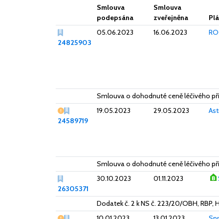
Smlouva
Smlouva
podepsána
zveřejněna
Plá
05.06.2023
16.06.2023
ROC
24825903
Smlouva o dohodnuté ceně léčivého př
Vážný nedostatek
19.05.2023
29.05.2023
As
24589719
Smlouva o dohodnuté ceně léčivého př
30.10.2023
01.11.2023
26305371
Dodatek č. 2 k NS č. 223/20/OBH, RBP, 
Vážný nedostatek
10.01.2023
13.01.2023
Spr