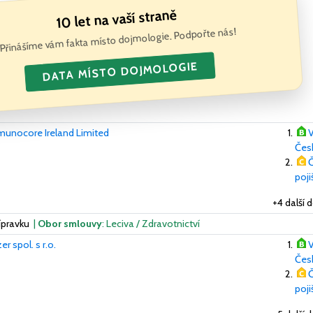
10 let na vaší straně
Přinášíme vám fakta místo dojmologie. Podpořte nás!
DATA MÍSTO DOJMOLOGIE
unocore Ireland Limited
V
Česk
Č
poj
+4 další 
ípravku
|
Obor smlouvy
: Leciva / Zdravotnictví
zer spol. s r.o.
V
Česk
Č
poj