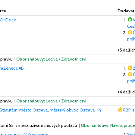
tce
Dodavat
HE s.r.o.
V
Česk
Č
poj
+5 další
ípravku
|
Obor smlouvy
: Leciva / Zdravotnictví
traZeneca AB
Z
Č
poj
+4 další 
ípravku
|
Obor smlouvy
: Leciva / Zdravotnictví
Statutární město Ostrava, městský obvod Ostrava-Jih
RBP, z
Horní 55, změna užívání liniových poutačů
|
Obor smlouvy
: Nákup, prod
áva sportovišť Kopřivnice
Sprá