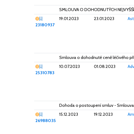
SMLOUVA O DOHODNUTÝCH NEJVYŠŠÍC
Vážný nedostatek
19.01.2023
23.01.2023
Ast
23180937
Smlouva o dohodnuté ceně léčivého př
Vážný nedostatek
10.07.2023
01.08.2023
Ad
25310783
Dohoda o postoupení smluv - Smlouva 
Vážný nedostatek
15.12.2023
19.12.2023
Amg
26988035