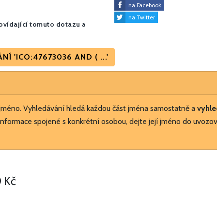
na Facebook
na Twitter
vídající tomuto dotazu
a
 'ICO:47673036 AND ( ...'
 jméno. Vyhledávání hledá každou část jména samostatně a
vyhle
nformace spojené s konkrétní osobou, dejte její jméno do uvozov
 Kč