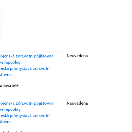
Neuvedena
ojenská zdravotní pojišťovna
é republiky
eská průmyslová zdravotní
išťovna
dodavatelé
ojenská zdravotní pojišťovna
Neuvedena
é republiky
eská průmyslová zdravotní
išťovna