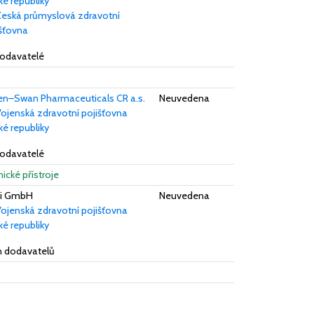
é republiky
eská průmyslová zdravotní
išťovna
dodavatelé
en–Swan Pharmaceuticals CR a.s.
Neuvedena
ojenská zdravotní pojišťovna
é republiky
dodavatelé
nické přístroje
ai GmbH
Neuvedena
ojenská zdravotní pojišťovna
é republiky
ch dodavatelů