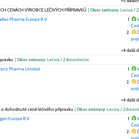
+5 další
H CENÁCH VÝROBCE LÉČIVÝCH PŘÍPRAVKŮ
|
Obor smlouvy
: Leciva /
ellas Pharma Europe B.V.
V
Česk
Č
poj
+4 další 
ípravku
|
Obor smlouvy
: Leciva / Zdravotnictví
vanz Pharma Limited
V
Česk
Č
poj
+4 další 
o dohodnuté ceně léčivého přípravku
|
Obor smlouvy
: Leciva / Zdravot
en Europe B.V.
V
Česk
Č
poj