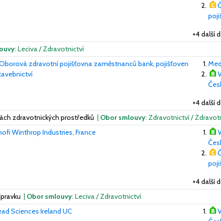
Č
poj
+4 další 
ouvy
: Leciva / Zdravotnictví
Oborová zdravotní pojišťovna zaměstnanců bank, pojišťoven
Medt
tavebnictví
V
Česk
+4 další 
ách zdravotnických prostředků
|
Obor smlouvy
: Zdravotnictví / Zdravot
ofi Winthrop Industries, France
V
Česk
Č
poj
+4 další 
ípravku
|
Obor smlouvy
: Leciva / Zdravotnictví
ead Sciences Ireland UC
V