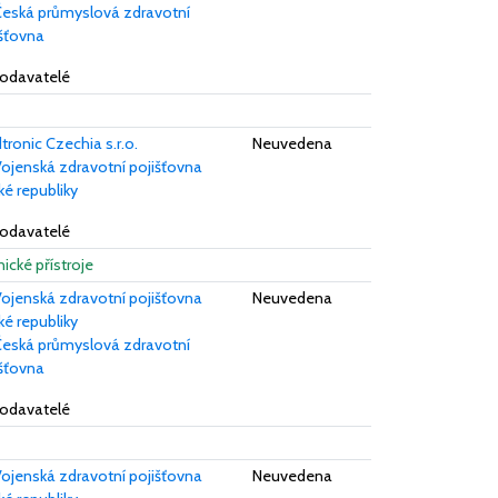
eská průmyslová zdravotní
išťovna
dodavatelé
ronic Czechia s.r.o.
Neuvedena
ojenská zdravotní pojišťovna
é republiky
dodavatelé
nické přístroje
ojenská zdravotní pojišťovna
Neuvedena
é republiky
eská průmyslová zdravotní
išťovna
dodavatelé
ojenská zdravotní pojišťovna
Neuvedena