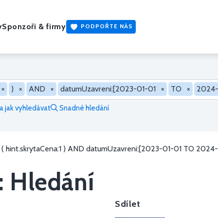
y
Sponzoři & firmy
PODPOŘTE NÁS
×
)
×
AND
×
datumUzavreni:[2023-01-01
×
TO
×
2024-
 jak vyhledávat
Snadné hledání
( hint.skrytaCena:1 ) AND datumUzavreni:[2023-01-01 TO 2024-
: Hledání
Sdílet