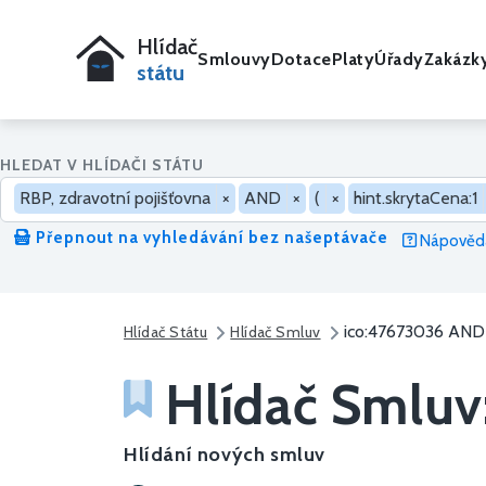
Hlídač
Smlouvy
Dotace
Platy
Úřady
Zakázk
státu
HLEDAT V HLÍDAČI STÁTU
RBP, zdravotní pojišťovna
×
AND
×
(
×
hint.skrytaCena:1
Přepnout na vyhledávání bez našeptávače
Nápověda
ico:47673036 AND 
Hlídač Státu
Hlídač Smluv
Hlídač Smluv
Hlídání nových smluv