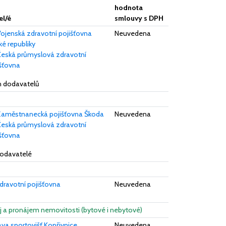
hodnota
el/é
smlouvy s DPH
ojenská zdravotní pojišťovna
Neuvedena
é republiky
eská průmyslová zdravotní
išťovna
ch dodavatelů
aměstnanecká pojišťovna Škoda
Neuvedena
eská průmyslová zdravotní
išťovna
dodavatelé
dravotní pojišťovna
Neuvedena
ej a pronájem nemovitosti (bytové i nebytové)
va sportovišť Kopřivnice
Neuvedena