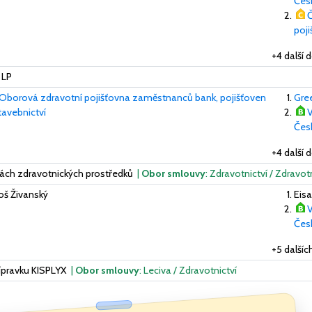
Česk
Č
poj
+4 další 
 LP
Oborová zdravotní pojišťovna zaměstnanců bank, pojišťoven
Gre
tavebnictví
V
Česk
+4 další 
ách zdravotnických prostředků
|
Obor smlouvy
: Zdravotnictví / Zdravot
oš Živanský
Eis
V
Česk
+5 další
ípravku KISPLYX
|
Obor smlouvy
: Leciva / Zdravotnictví