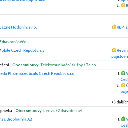
R
Lázně Hodonín, s.r.o.
RBP, z
 Zdravotní péče
obile Czech Republic a.s.
Revírn
pojišťov
řešení
|
Obor smlouvy
: Telekomunikační služby / Telco
eda Pharmaceuticals Czech Republic s.r.o.
V
Česk
Č
poj
+5 další
ípravku
|
Obor smlouvy
: Leciva / Zdravotnictví
nsa Biopharma AB
V
Česk