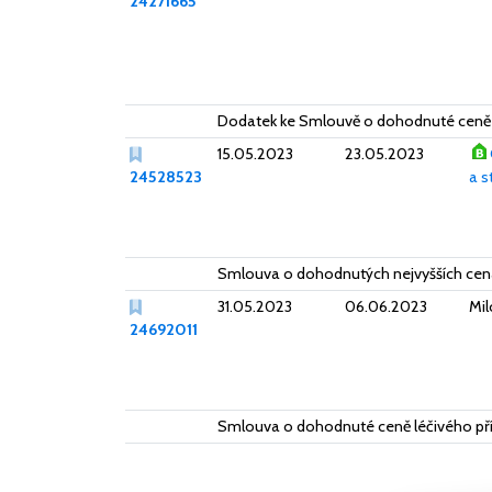
24271665
Dodatek ke Smlouvě o dohodnuté ceně
15.05.2023
23.05.2023
24528523
a s
Smlouva o dohodnutých nejvyšších cen
31.05.2023
06.06.2023
Mil
24692011
Smlouva o dohodnuté ceně léčivého př