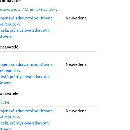
ch dodavatelů
 Zdravotnictví / Chemické výrobky
ojenská zdravotní pojišťovna
Neuvedena
é republiky
eská průmyslová zdravotní
išťovna
dodavatelé
ojenská zdravotní pojišťovna
Neuvedena
é republiky
eská průmyslová zdravotní
išťovna
dodavatelé
nictví
ojenská zdravotní pojišťovna
Neuvedena
é republiky
eská průmyslová zdravotní
išťovna