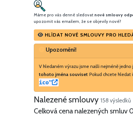
Máme pro vás denné sledovat
nové smlouvy odpo
upozornit vás emailem, že se objevily nové?
HLÍDAT NOVÉ SMLOUVY PRO HLEDÁNÍ
Upozornění
Upozornění!
V hledaném výrazu jsme našli nejméně jedno
tohoto jména souviset
Pokud chcete hledat i
ico"
Nalezené smlouvy
158 výsledků
Celková cena nalezených smluv
0