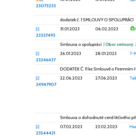
23073233
dodatek č. 1 SMLOUVY O SPOLUPRÁCI
31.01.2023
06.02.2023
23337493
Smlouva o spolupráci
|
Obor smlouvy
:
26.01.2023
28.01.2023
T-M
23246437
DODATEK Č. 11 ke Smlouvě o Firemním 
22.06.2023
27.06.2023
Tak
24947907
Smlouva o dohodnuté ceně léčivého př
07.02.2023
23.02.2023
Ha
23544421