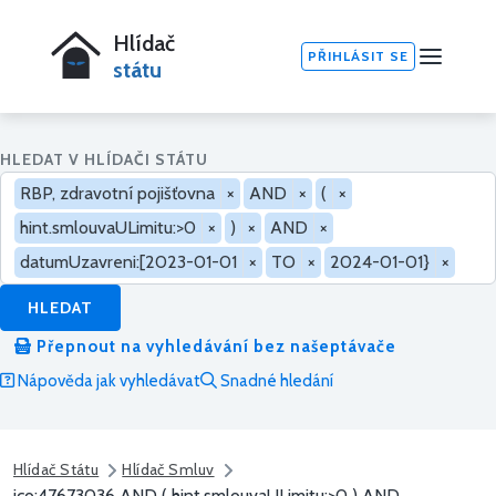
Hlídač
PŘIHLÁSIT SE
státu
HLEDAT V HLÍDAČI STÁTU
RBP, zdravotní pojišťovna
×
AND
×
(
×
hint.smlouvaULimitu:>0
×
)
×
AND
×
datumUzavreni:[2023-01-01
×
TO
×
2024-01-01}
×
HLEDAT
Přepnout na vyhledávání bez našeptávače
Nápověda jak vyhledávat
Snadné hledání
Hlídač Státu
Hlídač Smluv
ico:47673036 AND ( hint.smlouvaULimitu:>0 ) AND