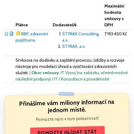
Maximální
hodnota
smlouvy s
Plátce
Dodavatel/é
DPH
RBP, zdravotní
STYRAX Consulting,
7 193 450 Kč
pojišťovna
a.s.
STYRAX, a.s.
Smlouva na dodávku a zajištění provozu, údržby a rozvoje
nástroje pro modelaci úhrad a vyúčtování zdravotních
služeb
|
Obor smlouvy
: IT Vývoj (na zakázku, včetně možné
následné podpory) / IT / Konzultace a poradenství
Přinášíme vám miliony informací na
jednom místě.
Pomozte nám v tom pokračovat!
POMOZTE HLÍDAT STÁT