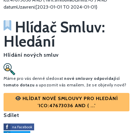
datumUzavreni:[2023-01-01 TO 2024-01-01}
Hlídač Smluv:
Hledání
Hlídání nových smluv
Máme pro vás denné sledovat
nové smlouvy odpovídající
tomuto dotazu
a upozornit vás emailem, že se objevily nové?
HLÍDAT NOVÉ SMLOUVY PRO HLEDÁNÍ
'ICO:47673036 AND ( ...'
Sdílet
na Facebook