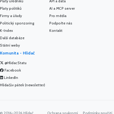
Platy úředníků
API a data
Platy politiků
AI a MCP server
Firmy a úřady
Pro média
Politický sponzoring
Podpořte nás
K-Index
Kontakt
Další databáze
Státní weby
Komunita - Hlídač
@HlidacStatu
Facebook
LinkedIn
Hlídačův pátek (newsletter)
© 2016–2026 Hlídač
Ochrana soukromí
Podmínky použití