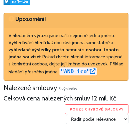
na Twitter
Upozornění
Upozornění!
V hledaném výrazu jsme našli nejméně jedno jméno.
Vyhledávání hledá každou část jména samostatně a
vyhledané výsledky proto nemusí s osobou tohoto
jména souviset
Pokud chcete hledat informace spojené
s konkrétní osobou, dejte její jméno do uvozovek. Příklad
"AND ico"
hledání přesného jména:
Nalezené smlouvy
3 výsledky
Celková cena nalezených smluv
12 mil. Kč
POUZE CHYBOVÉ SMLOUVY