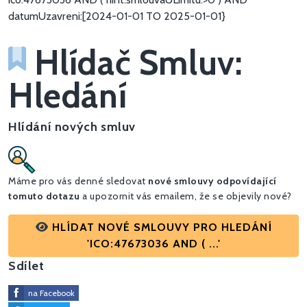
datumUzavreni:[2024-01-01 TO 2025-01-01}
Hlídač Smluv:
Hledání
Hlídání nových smluv
Máme pro vás denné sledovat
nové smlouvy odpovídající
tomuto dotazu
a upozornit vás emailem, že se objevily nové?
HLÍDAT NOVÉ SMLOUVY PRO HLEDÁNÍ
'ICO:47673036 AND ( ...'
Sdílet
na Facebook