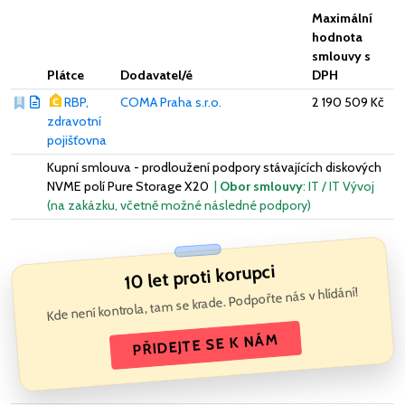
Maximální
hodnota
smlouvy s
Plátce
Dodavatel/é
DPH
RBP,
COMA Praha s.r.o.
2 190 509 Kč
zdravotní
pojišťovna
Kupní smlouva - prodloužení podpory stávajících diskových
NVME polí Pure Storage X20
|
Obor smlouvy
: IT / IT Vývoj
(na zakázku, včetně možné následné podpory)
10 let proti korupci
Kde není kontrola, tam se krade. Podpořte nás v hlídání!
PŘIDEJTE SE K NÁM