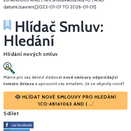
datumUzavreni:[2025-01-01 TO 2026-01-01}
Hlídač Smluv:
Hledání
Hlídání nových smluv
Máme pro vás denné sledovat
nové smlouvy odpovídající
tomuto dotazu
a upozornit vás emailem, že se objevily nové?
HLÍDAT NOVÉ SMLOUVY PRO HLEDÁNÍ
'ICO:48161063 AND ( ...'
Sdílet
na Facebook