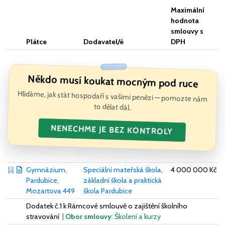
Maximální
hodnota
smlouvy s
Plátce
Dodavatel/é
DPH
Někdo musí koukat mocným pod ruce
Hlídáme, jak stát hospodaří s vašimi penězi — pomozte nám
to dělat dál.
NENECHME JE BEZ KONTROLY
Gymnázium,
Speciální mateřská škola,
4 000 000 Kč
Pardubice,
základní škola a praktická
Mozartova 449
škola Pardubice
Dodatek č.1 k Rámcové smlouvě o zajištění školního
stravování
|
Obor smlouvy
: Školení a kurzy