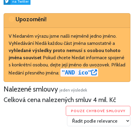
na Twitter
Upozornění
Upozornění!
V hledaném výrazu jsme našli nejméně jedno jméno.
Vyhledávání hledá každou část jména samostatně a
vyhledané výsledky proto nemusí s osobou tohoto
jména souviset
Pokud chcete hledat informace spojené
s konkrétní osobou, dejte její jméno do uvozovek. Příklad
"AND ico"
hledání přesného jména:
Nalezené smlouvy
jeden výsledek
Celková cena nalezených smluv
4 mil. Kč
POUZE CHYBOVÉ SMLOUVY