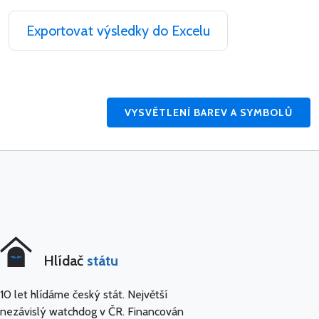
Exportovat výsledky do Excelu
VYSVĚTLENÍ BAREV A SYMBOLŮ
Hlídač
státu
10 let hlídáme český stát. Největší
nezávislý watchdog v ČR. Financován