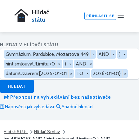
Hlídač
PŘIHLÁSIT SE
státu
HLEDAT V HLÍDAČI STÁTU
Gymnázium, Pardubice, Mozartova 449
×
AND
×
(
×
hint.smlouvaULimitu:>0
×
)
×
AND
×
datumUzavreni:[2025-01-01
×
TO
×
2026-01-01}
×
HLEDAT
Přepnout na vyhledávání bez našeptávače
Nápověda jak vyhledávat
Snadné hledání
Hlídač Státu
Hlídač Smluv
ico:48161063 AND ( hint.smlouvaULimitu:>0 ) AND