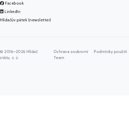
Facebook
LinkedIn
Hlídačův pátek (newsletter)
© 2016–2026 Hlídač
Ochrana soukromí
Podmínky použití
státu, z. ú.
Team
Začněte psát jméno úřadu, politika nebo co vás zajímá...