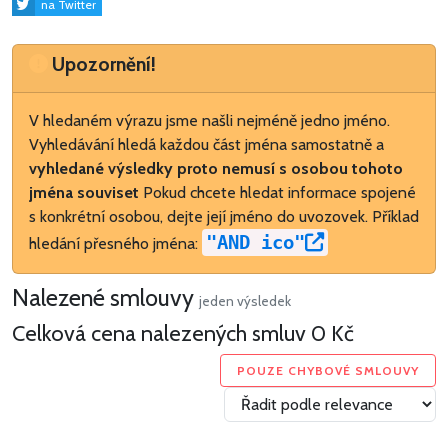
na Twitter
Upozornění
Upozornění!
V hledaném výrazu jsme našli nejméně jedno jméno.
Vyhledávání hledá každou část jména samostatně a
vyhledané výsledky proto nemusí s osobou tohoto
jména souviset
Pokud chcete hledat informace spojené
s konkrétní osobou, dejte její jméno do uvozovek. Příklad
"AND ico"
hledání přesného jména:
Nalezené smlouvy
jeden výsledek
Celková cena nalezených smluv
0 Kč
POUZE CHYBOVÉ SMLOUVY