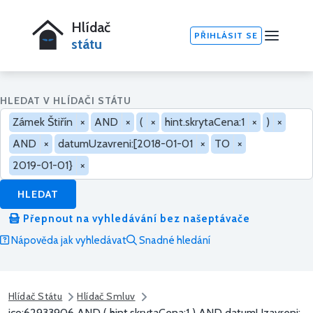
Hlídač
PŘIHLÁSIT SE
státu
HLEDAT V HLÍDAČI STÁTU
Zámek Štiřín
×
AND
×
(
×
hint.skrytaCena:1
×
)
×
AND
×
datumUzavreni:[2018-01-01
×
TO
×
2019-01-01}
×
HLEDAT
Přepnout na vyhledávání bez našeptávače
Nápověda jak vyhledávat
Snadné hledání
Hlídač Státu
Hlídač Smluv
ico:62933906 AND ( hint.skrytaCena:1 ) AND datumUzavreni: