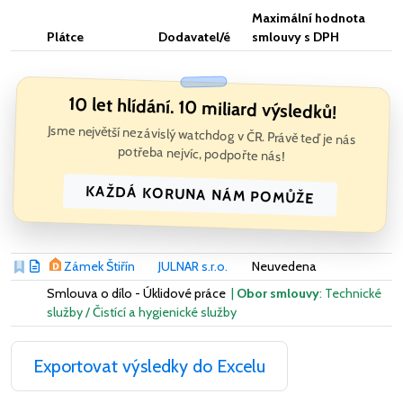
Maximální hodnota
Plátce
Dodavatel/é
smlouvy s DPH
10 let hlídání. 10 miliard výsledků!
Jsme největší nezávislý watchdog v ČR. Právě teď je nás
potřeba nejvíc, podpořte nás!
KAŽDÁ KORUNA NÁM POMŮŽE
Zámek Štiřín
JULNAR s.r.o.
Neuvedena
Smlouva o dílo - Úklidové práce
|
Obor smlouvy
: Technické
služby / Čistící a hygienické služby
Exportovat výsledky do Excelu