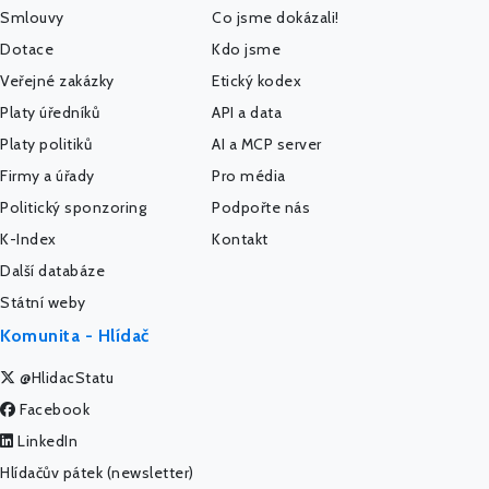
Smlouvy
Co jsme dokázali!
Dotace
Kdo jsme
Veřejné zakázky
Etický kodex
Platy úředníků
API a data
Platy politiků
AI a MCP server
Firmy a úřady
Pro média
Politický sponzoring
Podpořte nás
K-Index
Kontakt
Další databáze
Státní weby
Komunita - Hlídač
@HlidacStatu
Facebook
LinkedIn
Hlídačův pátek (newsletter)