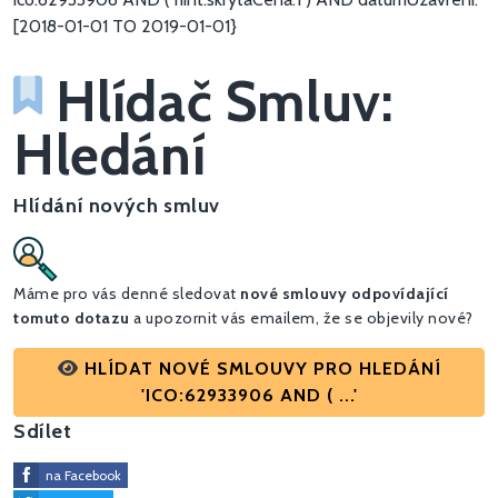
[2018-01-01 TO 2019-01-01}
Hlídač Smluv:
Hledání
Hlídání nových smluv
Máme pro vás denné sledovat
nové smlouvy odpovídající
tomuto dotazu
a upozornit vás emailem, že se objevily nové?
HLÍDAT NOVÉ SMLOUVY PRO HLEDÁNÍ
'ICO:62933906 AND ( ...'
Sdílet
na Facebook