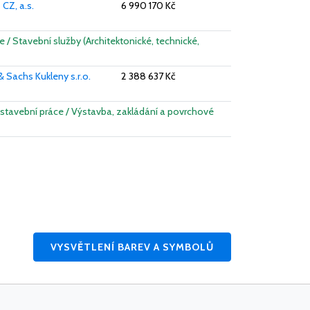
CZ, a.s.
6 990 170 Kč
e / Stavební služby (Architektonické, technické,
 Sachs Kukleny s.r.o.
2 388 637 Kč
a stavební práce / Výstavba, zakládání a povrchové
VYSVĚTLENÍ BAREV A SYMBOLŮ