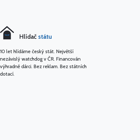
Hlídač
státu
10 let hlídáme český stát. Největší
nezávislý watchdog v ČR. Financován
výhradně dárci. Bez reklam. Bez státních
dotací.