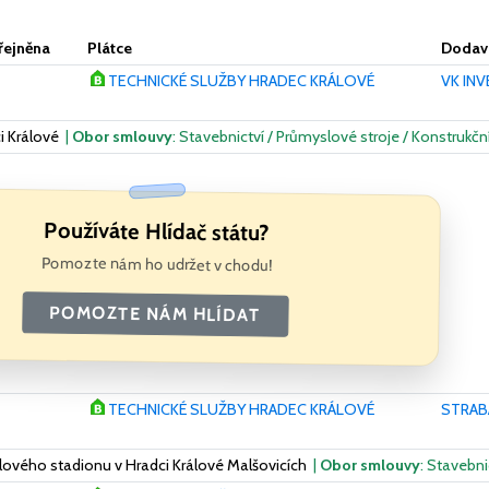
řejněna
Plátce
Dodava
TECHNICKÉ SLUŽBY HRADEC KRÁLOVÉ
VK INV
i Králové
|
Obor smlouvy
: Stavebnictví / Průmyslové stroje / Konstrukčn
Používáte Hlídač státu?
Pomozte nám ho udržet v chodu!
POMOZTE NÁM HLÍDAT
TECHNICKÉ SLUŽBY HRADEC KRÁLOVÉ
STRABA
lového stadionu v Hradci Králové Malšovicích
|
Obor smlouvy
: Stavebni