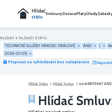
Hlídač
Smlouvy
Dotace
Platy
Úřady
Zakázk
státu
HLEDAT V HLÍDAČI STÁTU
TECHNICKÉ SLUŽBY HRADEC KRÁLOVÉ
×
AND
×
(
×
hi
2026-01-01}
×
Přepnout na vyhledávání bez našeptávače
Nápověda
ico:64809447 AND 
Hlídač Státu
Hlídač Smluv
Hlídač Smluv