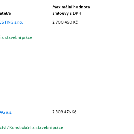
Maximální hodnota
tel/é
smlouvy s DPH
ESTING s.r.o.
2 700 450 Kč
í a stavební práce
2 309 476 Kč
G a.s.
ctví / Konstrukční a stavební práce