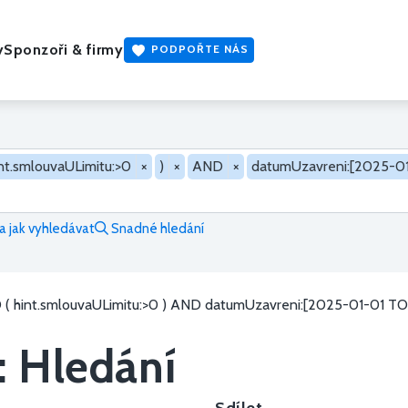
y
Sponzoři & firmy
PODPOŘTE NÁS
nt.smlouvaULimitu:>0
×
)
×
AND
×
datumUzavreni:[2025-0
 jak vyhledávat
Snadné hledání
( hint.smlouvaULimitu:>0 ) AND datumUzavreni:[2025-01-01 T
: Hledání