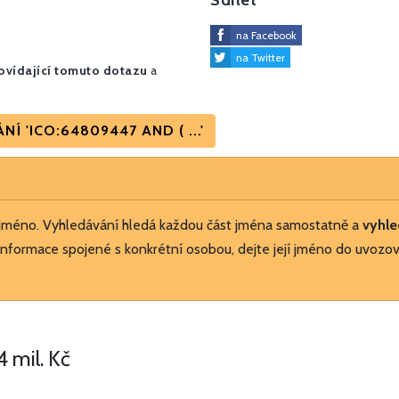
Sdílet
na Facebook
na Twitter
vídající tomuto dotazu
a
 'ICO:64809447 AND ( ...'
 jméno. Vyhledávání hledá každou část jména samostatně a
vyhle
nformace spojené s konkrétní osobou, dejte její jméno do uvozov
4 mil. Kč