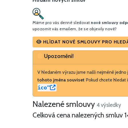
Hlídání nových smluv
Máme pro vás denné sledovat
nové smlouvy odpo
upozornit vás emailem, že se objevily nové?
HLÍDAT NOVÉ SMLOUVY PRO HLEDÁNÍ
Upozornění
Upozornění!
V hledaném výrazu jsme našli nejméně jedno
tohoto jména souviset
Pokud chcete hledat i
ico"
Nalezené smlouvy
4 výsledky
Celková cena nalezených smluv
1