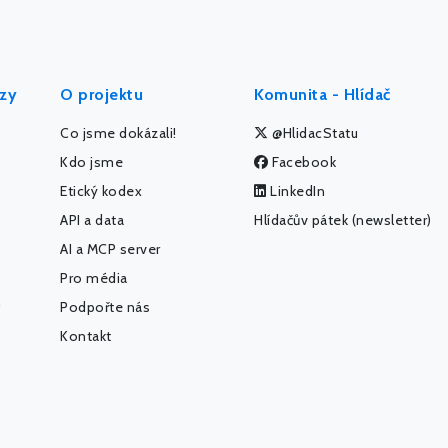
ýzy
O projektu
Komunita - Hlídač
Co jsme dokázali!
@HlidacStatu
Kdo jsme
Facebook
Etický kodex
LinkedIn
API a data
Hlídačův pátek (newsletter)
AI a MCP server
Pro média
Podpořte nás
Kontakt