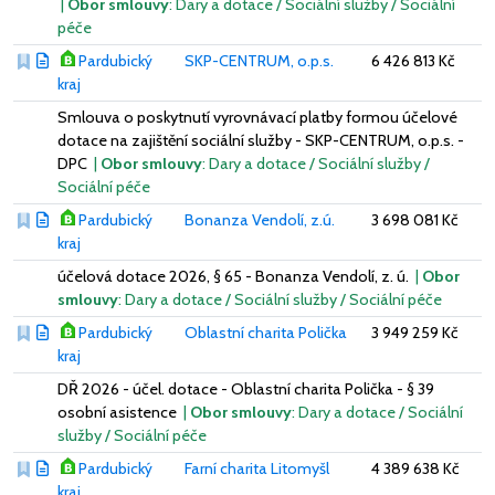
|
Obor smlouvy
: Dary a dotace / Sociální služby / Sociální
péče
Pardubický
SKP-CENTRUM, o.p.s.
6 426 813 Kč
kraj
Smlouva o poskytnutí vyrovnávací platby formou účelové
dotace na zajištění sociální služby - SKP-CENTRUM, o.p.s. -
DPC
|
Obor smlouvy
: Dary a dotace / Sociální služby /
Sociální péče
Pardubický
Bonanza Vendolí, z.ú.
3 698 081 Kč
kraj
účelová dotace 2026, § 65 - Bonanza Vendolí, z. ú.
|
Obor
smlouvy
: Dary a dotace / Sociální služby / Sociální péče
Pardubický
Oblastní charita Polička
3 949 259 Kč
kraj
DŘ 2026 - účel. dotace - Oblastní charita Polička - § 39
osobní asistence
|
Obor smlouvy
: Dary a dotace / Sociální
služby / Sociální péče
Pardubický
Farní charita Litomyšl
4 389 638 Kč
kraj