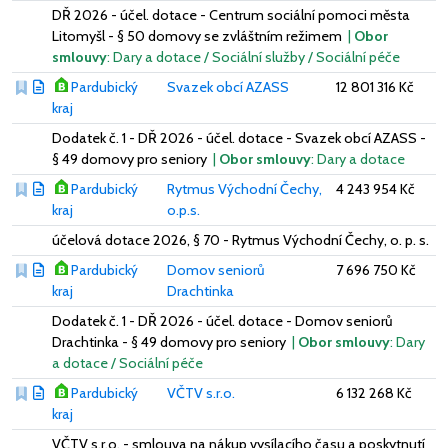
DŘ 2026 - účel. dotace - Centrum sociální pomoci města
Litomyšl - § 50 domovy se zvláštním režimem
|
Obor
smlouvy
: Dary a dotace / Sociální služby / Sociální péče
Pardubický
Svazek obcí AZASS
12 801 316 Kč
kraj
Dodatek č. 1 - DŘ 2026 - účel. dotace - Svazek obcí AZASS -
§ 49 domovy pro seniory
|
Obor smlouvy
: Dary a dotace
Pardubický
Rytmus Východní Čechy,
4 243 954 Kč
kraj
o.p.s.
účelová dotace 2026, § 70 - Rytmus Východní Čechy, o. p. s.
Pardubický
Domov seniorů
7 696 750 Kč
kraj
Drachtinka
Dodatek č. 1 - DŘ 2026 - účel. dotace - Domov seniorů
Drachtinka - § 49 domovy pro seniory
|
Obor smlouvy
: Dary
a dotace / Sociální péče
Pardubický
VČTV s.r.o.
6 132 268 Kč
kraj
VČTV s.r.o. - smlouva na nákup vysílacího času a poskytnutí