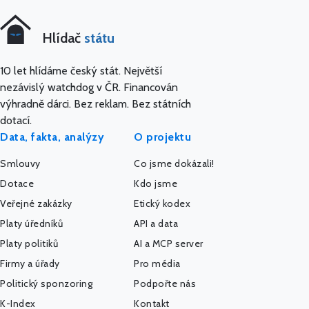
Hlídač
státu
10 let hlídáme český stát. Největší
nezávislý watchdog v ČR. Financován
výhradně dárci. Bez reklam. Bez státních
dotací.
Data, fakta, analýzy
O projektu
Smlouvy
Co jsme dokázali!
Dotace
Kdo jsme
Veřejné zakázky
Etický kodex
Platy úředníků
API a data
Platy politiků
AI a MCP server
Firmy a úřady
Pro média
Politický sponzoring
Podpořte nás
K-Index
Kontakt