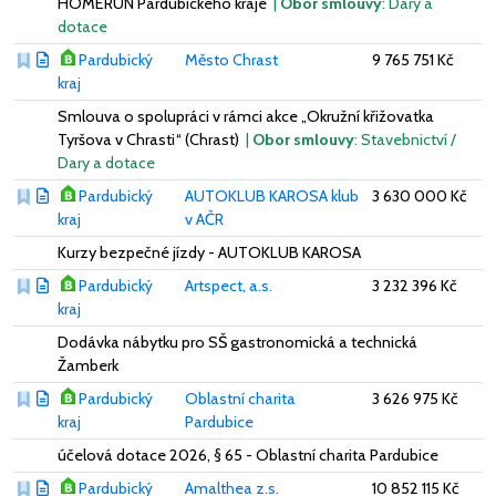
HOMERUN Pardubického kraje
|
Obor smlouvy
: Dary a
dotace
Pardubický
Město Chrast
9 765 751 Kč
kraj
Smlouva o spolupráci v rámci akce „Okružní křižovatka
Tyršova v Chrasti“ (Chrast)
|
Obor smlouvy
: Stavebnictví /
Dary a dotace
Pardubický
AUTOKLUB KAROSA klub
3 630 000 Kč
kraj
v AČR
Kurzy bezpečné jízdy - AUTOKLUB KAROSA
Pardubický
Artspect, a.s.
3 232 396 Kč
kraj
Dodávka nábytku pro SŠ gastronomická a technická
Žamberk
Pardubický
Oblastní charita
3 626 975 Kč
kraj
Pardubice
účelová dotace 2026, § 65 - Oblastní charita Pardubice
Pardubický
Amalthea z.s.
10 852 115 Kč