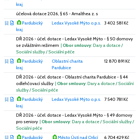
kraj
účelová dotace 2026, § 65 - Amalthea z. s
Pardubický
Ledax Vysoké Mýto o.p.s.
3 402 581 Kč
kraj
DŘ 2026 - účel. dotace - Ledax Vysoké Mýto - § 50 domovy
se zvláštním režimem
|
Obor smlouvy
: Dary a dotace /
Sociální služby / Sociální péče
Pardubický
Oblastní charita
12 870 891 Kč
kraj
Pardubice
DŘ 2026 - účel. dotace - Oblastní charita Pardubice - § 44
odlehčovací služby
|
Obor smlouvy
: Dary a dotace / Sociální
služby / Sociální péče
Pardubický
Ledax Vysoké Mýto o.p.s.
7 540 781 Kč
kraj
DŘ 2026 - účel. dotace - Ledax Vysoké Mýto - § 49 domovy
pro seniory
|
Obor smlouvy
: Dary a dotace / Sociální služby /
Sociální péče
Pardubický
Město Ústí nad Orlicí
6 704 429 Kč