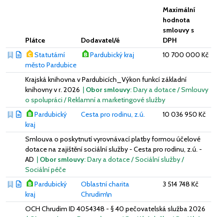
Maximální
hodnota
smlouvy s
Plátce
Dodavatel/é
DPH
Statutární
Pardubický kraj
10 700 000 Kč
město Pardubice
Krajská knihovna v Pardubicích_Výkon funkcí základní
knihovny v r. 2026
|
Obor smlouvy
: Dary a dotace / Smlouvy
o spolupráci / Reklamní a marketingové služby
Pardubický
Cesta pro rodinu, z.ú.
10 036 950 Kč
kraj
Smlouva o poskytnutí vyrovnávací platby formou účelové
dotace na zajištění sociální služby - Cesta pro rodinu, z.ú. -
AD
|
Obor smlouvy
: Dary a dotace / Sociální služby /
Sociální péče
Pardubický
Oblastní charita
3 514 748 Kč
kraj
Chrudim\n
OCH Chrudim ID 4054348 - § 40 pečovatelská služba 2026