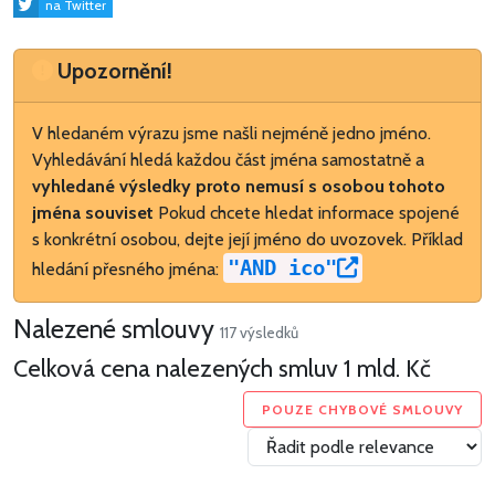
na Twitter
Upozornění
Upozornění!
V hledaném výrazu jsme našli nejméně jedno jméno.
Vyhledávání hledá každou část jména samostatně a
vyhledané výsledky proto nemusí s osobou tohoto
jména souviset
Pokud chcete hledat informace spojené
s konkrétní osobou, dejte její jméno do uvozovek. Příklad
"AND ico"
hledání přesného jména:
Nalezené smlouvy
117 výsledků
Celková cena nalezených smluv
1 mld. Kč
POUZE CHYBOVÉ SMLOUVY