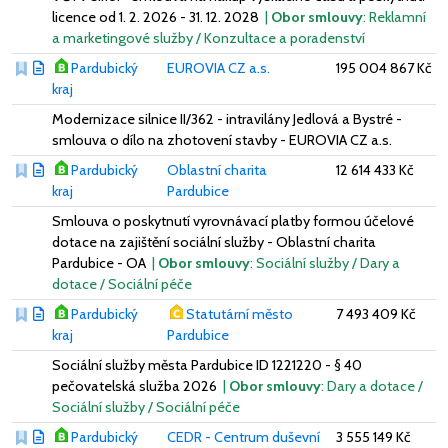
licence od 1. 2. 2026 - 31. 12. 2028
|
Obor smlouvy
: Reklamní
a marketingové služby / Konzultace a poradenství
Pardubický
EUROVIA CZ a.s.
195 004 867 Kč
kraj
Modernizace silnice II/362 - intravilány Jedlová a Bystré -
smlouva o dílo na zhotovení stavby - EUROVIA CZ a.s.
Pardubický
Oblastní charita
12 614 433 Kč
kraj
Pardubice
Smlouva o poskytnutí vyrovnávací platby formou účelové
dotace na zajištění sociální služby - Oblastní charita
Pardubice - OA
|
Obor smlouvy
: Sociální služby / Dary a
dotace / Sociální péče
Pardubický
Statutární město
7 493 409 Kč
kraj
Pardubice
Sociální služby města Pardubice ID 1221220 - § 40
pečovatelská služba 2026
|
Obor smlouvy
: Dary a dotace /
Sociální služby / Sociální péče
Pardubický
CEDR - Centrum duševní
3 555 149 Kč