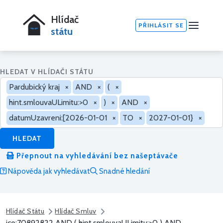
Hlídač
PŘIHLÁSIT SE
státu
HLEDAT V HLÍDAČI STÁTU
Pardubický kraj
×
AND
×
(
×
hint.smlouvaULimitu:>0
×
)
×
AND
×
datumUzavreni:[2026-01-01
×
TO
×
2027-01-01}
×
HLEDAT
Přepnout na vyhledávání bez našeptávače
Nápověda jak vyhledávat
Snadné hledání
Hlídač Státu
Hlídač Smluv
ico:70892822 AND ( hint.smlouvaULimitu:>0 ) AND