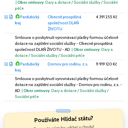
|
Obor smlouvy
: Dary a dotace / Sociální služby / Sociální
péče
Pardubický
Obecně prospěšná
4 391 255 Kč
kraj
společnost DLAŇ
ŽIVOTU
Smlouva o poskytnutí vyrovnávací platby formou účelové
dotace na zajištění sociální služby - Obecně prospěšná
společnost DLAŇ ŽIVOTU - AD
|
Obor smlouvy
: Dary a
dotace / Sociální služby / Sociální péče
Pardubický
Domov pro rodinu, z.s.
11 919 120 Kč
kraj
Smlouva o poskytnutí vyrovnávací platby formou účelové
dotace na zajištění sociální služby - Domov pro rodinu, z.s. -
AD
|
Obor smlouvy
: Dary a dotace / Sociální služby /
Sociální péče
Používáte Hlídač státu?
Pomozte nám ho udržet v chodu!