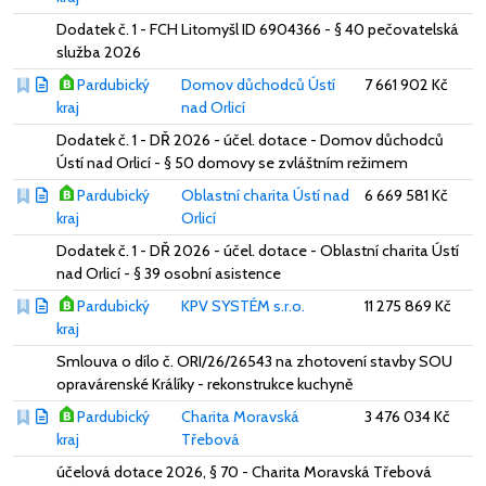
Dodatek č. 1 - FCH Litomyšl ID 6904366 - § 40 pečovatelská
služba 2026
Pardubický
Domov důchodců Ústí
7 661 902 Kč
kraj
nad Orlicí
Dodatek č. 1 - DŘ 2026 - účel. dotace - Domov důchodců
Ústí nad Orlicí - § 50 domovy se zvláštním režimem
Pardubický
Oblastní charita Ústí nad
6 669 581 Kč
kraj
Orlicí
Dodatek č. 1 - DŘ 2026 - účel. dotace - Oblastní charita Ústí
nad Orlicí - § 39 osobní asistence
Pardubický
KPV SYSTÉM s.r.o.
11 275 869 Kč
kraj
Smlouva o dílo č. ORI/26/26543 na zhotovení stavby SOU
opravárenské Králíky - rekonstrukce kuchyně
Pardubický
Charita Moravská
3 476 034 Kč
kraj
Třebová
účelová dotace 2026, § 70 - Charita Moravská Třebová