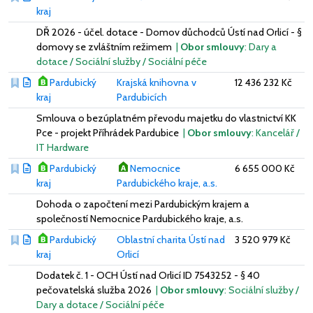
kraj
DŘ 2026 - účel. dotace - Domov důchodců Ústí nad Orlicí - §
domovy se zvláštním režimem
|
Obor smlouvy
: Dary a
dotace / Sociální služby / Sociální péče
Pardubický
Krajská knihovna v
12 436 232 Kč
kraj
Pardubicích
Smlouva o bezúplatném převodu majetku do vlastnictví KK
Pce - projekt Příhrádek Pardubice
|
Obor smlouvy
: Kancelář /
IT Hardware
Pardubický
Nemocnice
6 655 000 Kč
kraj
Pardubického kraje, a.s.
Dohoda o započtení mezi Pardubickým krajem a
společností Nemocnice Pardubického kraje, a.s.
Pardubický
Oblastní charita Ústí nad
3 520 979 Kč
kraj
Orlicí
Dodatek č. 1 - OCH Ústí nad Orlicí ID 7543252 - § 40
pečovatelská služba 2026
|
Obor smlouvy
: Sociální služby /
Dary a dotace / Sociální péče