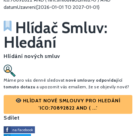
datumUzavreni:[2026-01-01 TO 2027-01-01}
Hlídač Smluv:
Hledání
Hlídání nových smluv
Máme pro vás denné sledovat
nové smlouvy odpovídající
tomuto dotazu
a upozornit vás emailem, že se objevily nové?
HLÍDAT NOVÉ SMLOUVY PRO HLEDÁNÍ
'ICO:70892822 AND ( ...'
Sdílet
na Facebook