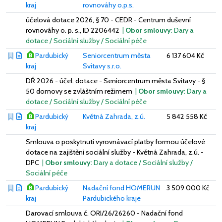
kraj
rovnováhy o.p.s.
účelová dotace 2026, § 70 - CEDR - Centrum duševní
rovnováhy o. p. s., ID 2206442
|
Obor smlouvy
: Dary a
dotace / Sociální služby / Sociální péče
Pardubický
Seniorcentrum města
6 137 604 Kč
kraj
Svitavy s.r.o.
DŘ 2026 - účel. dotace - Seniorcentrum města Svitavy - §
50 domovy se zvláštním režimem
|
Obor smlouvy
: Dary a
dotace / Sociální služby / Sociální péče
Pardubický
Květná Zahrada, z.ú.
5 842 558 Kč
kraj
Smlouva o poskytnutí vyrovnávací platby formou účelové
dotace na zajištění sociální služby - Květná Zahrada, z.ú. -
DPC
|
Obor smlouvy
: Dary a dotace / Sociální služby /
Sociální péče
Pardubický
Nadační fond HOMERUN
3 509 000 Kč
kraj
Pardubického kraje
Darovací smlouva č. ORI/26/26260 - Nadační fond